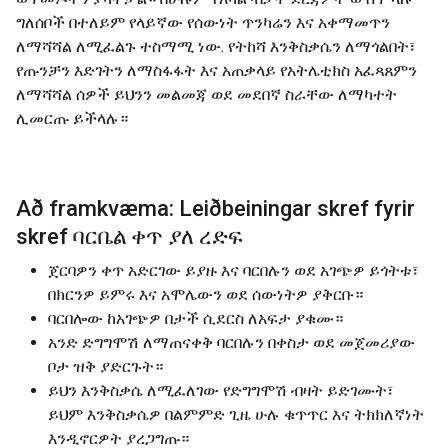
ግለሰቦች በተለይም የላይኛው የሰውነት ጥንካሬን እና አቀማመጥን
ለማሻሻል ለሚፈልጉ ተስማሚ ነው. የትከሻ እንቅስቃሴን ለማጎልበት፣
የጡንቻን እድገትን ለማስፋፋት እና አጠቃላይ የአትሌቲክስ አፈጻጸምን
ለማሻሻል ሰዎች ይህንን መልመጃ ወደ መደበኛ ስራቸው ለማካተት
ሊመርጡ ይችላሉ።
Að framkvæma: Leiðbeiningar skref fyrir
skref ባርቤል ቀጥ ያለ ረድፍ
ጀርባዎን ቀጥ አድርገው ይያዙ እና ባርበሉን ወደ አገጭዎ ይጎትቱ፣
በክርንዎ ይምሩ እና አሞሌውን ወደ ሰውነትዎ ያቅርቡ።
ባርበሎው ከአገጭዎ በታች ሲደርስ ለአፍታ ያቁሙ።
አንድ ድግግሞሽ ለማጠናቀቅ ባርበሉን በቀስታ ወደ መጀመሪያው
ቦታ ዝቅ ያድርጉት።
ይህን እንቅስቃሴ ለሚፈለገው የድግግሞሽ ብዛት ይድገሙት፣
ይህም እንቅስቃሴዎ በልምምድ ጊዜ ሁሉ ቁጥጥር እና ትክክለኛነት
እንዲኖርዎት ያረጋግጡ።