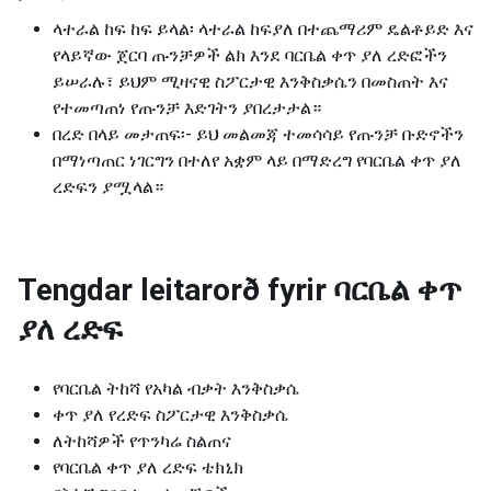
ላተራል ከፍ ከፍ ይላል፡ ላተራል ከፍያለ በተጨማሪም ዴልቶይድ እና
የላይኛው ጀርባ ጡንቻዎች ልክ እንደ ባርቤል ቀጥ ያለ ረድፎችን
ይሠራሉ፣ ይህም ሚዛናዊ ስፖርታዊ እንቅስቃሴን በመስጠት እና
የተመጣጠነ የጡንቻ እድገትን ያበረታታል።
በረድ በላይ መታጠፍ፡- ይህ መልመጃ ተመሳሳይ የጡንቻ ቡድኖችን
በማነጣጠር ነገርግን በተለየ አቋም ላይ በማድረግ የባርቤል ቀጥ ያለ
ረድፍን ያሟላል።
Tengdar leitarorð fyrir
ባርቤል ቀጥ
ያለ ረድፍ
የባርቤል ትከሻ የአካል ብቃት እንቅስቃሴ
ቀጥ ያለ የረድፍ ስፖርታዊ እንቅስቃሴ
ለትከሻዎች የጥንካሬ ስልጠና
የባርቤል ቀጥ ያለ ረድፍ ቴክኒክ