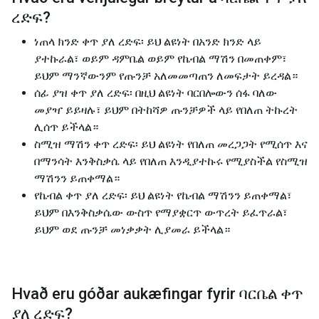
ረድፍ
?
ነጠላ ክንድ ቀጥ ያለ ረድፍ፡ ይህ ልዩነት በአንድ ክንድ ላይ
ያተኩራል፣ ወይም ዳምቤል ወይም የኬብል ማሽን በመጠቀም፣
ይህም ማንኛውንም የጡንቻ አለመመጣጠን ለመፍታት ይረዳል።
ሰፊ ያዝ ቀጥ ያለ ረድፍ፡ በዚህ ልዩነት ባርበሎውን ሰፋ ባለው
መያዣ ይይዛሉ፣ ይህም በትከሻዎ ጡንቻዎች ላይ የበለጠ ትኩረት
ሊሰጥ ይችላል።
ስሚዝ ማሽን ቀጥ ረድፍ፡ ይህ ልዩነት የበለጠ መረጋጋት የሚሰጥ እና
በማንሳት እንቅስቃሴ ላይ የበለጠ እንዲያተኩሩ የሚያስችል የስሚዝ
ማሽንን ይጠቀማል።
የኬብል ቀጥ ያለ ረድፍ፡ ይህ ልዩነት የኬብል ማሽንን ይጠቀማል፣
ይህም በእንቅስቃሴው ውስጥ የማያቋርጥ ውጥረት ይፈጥራል፣
ይህም ወደ ጡንቻ መነቃቃት ሊያመራ ይችላል።
Hvað eru góðar aukæfingar fyrir
ባርቤል ቀጥ
ያለ ረድፍ
?