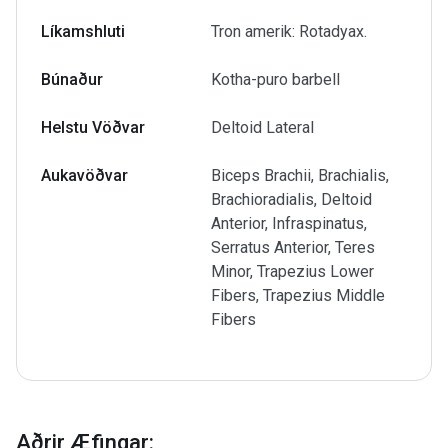
Líkamshluti
Tron amerik: Rotadyax.
Búnaður
Kotha-puro barbell
Helstu Vöðvar
Deltoid Lateral
Aukavöðvar
Biceps Brachii, Brachialis,
Brachioradialis, Deltoid
Anterior, Infraspinatus,
Serratus Anterior, Teres
Minor, Trapezius Lower
Fibers, Trapezius Middle
Fibers
Aðrir Æfingar
: