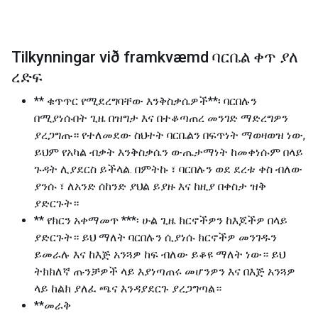
Tilkynningar við framkvæmd ባርቤል ቀጥ ያለ
ረድፍ
** ቁጥጥር የሚደረግባቸው እንቅስቃሴዎች**፡ ባርበሉን
በሚያነሱበት ጊዜ በዝግታ እና በተቆጣጠረ መንገድ ማድረግዎን
ያረጋግጡ። የተለመደው ስህተት ባርቤልን በፍጥነት ማወዛወዝ ነው,
ይህም የአካል ብቃት እንቅስቃሴን ውጤታማነት ከመቀነሱም በላይ
ጉዳት ሊያደርስ ይችላል. በምትኩ ፣ ባርበሉን ወደ ደረቱ ቀስ ብለው
ያንሱ ፣ ለአንድ ሰከንድ ያህል ይያዙ እና ከዚያ በቀስታ ዝቅ
ያድርጉት።
** የክርን አቀማመጥ ***፡ ሁል ጊዜ ክርኖችዎን ከእጆችዎ በላይ
ያድርጉት። ይህ ማለት ባርበሉን ሲያነሱ ክርኖችዎ መንገዱን
ይመራሉ እና ከእጅ አንጓዎ ከፍ ብለው ይቆዩ ማለት ነው። ይህ
ትክክለኛ ጡንቻዎች ላይ እያነጣጠሩ መሆንዎን እና በእጅ አንጓዎ
ላይ ከልክ ያለፈ ጫና እንዳያደርጉ ያረጋግጣል።
**መራቅ