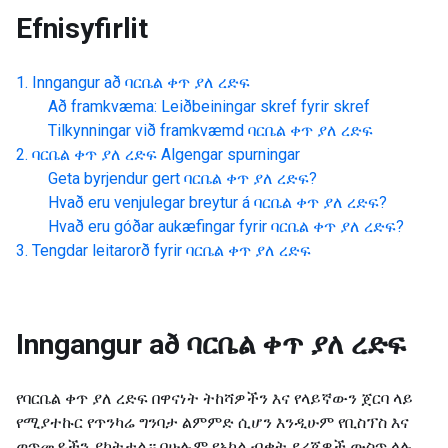
Efnisyfirlit
Inngangur að
ባርቤል ቀጥ ያለ ረድፍ
Að framkvæma: Leiðbeiningar skref fyrir skref
Tilkynningar við framkvæmd
ባርቤል ቀጥ ያለ ረድፍ
ባርቤል ቀጥ ያለ ረድፍ
Algengar spurningar
Geta byrjendur gert
ባርቤል ቀጥ ያለ ረድፍ
?
Hvað eru venjulegar breytur á
ባርቤል ቀጥ ያለ ረድፍ
?
Hvað eru góðar aukæfingar fyrir
ባርቤል ቀጥ ያለ ረድፍ
?
Tengdar leitarorð fyrir
ባርቤል ቀጥ ያለ ረድፍ
Inngangur að
ባርቤል ቀጥ ያለ ረድፍ
የባርቤል ቀጥ ያለ ረድፍ በዋናነት ትከሻዎችን እና የላይኛውን ጀርባ ላይ
የሚያተኩር የጥንካሬ ግንባታ ልምምድ ሲሆን እንዲሁም የቢስፕስ እና
ወጥመዶችን ያካትታል። በሁሉም የአካል ብቃት ደረጃዎች ውስጥ ላሉ