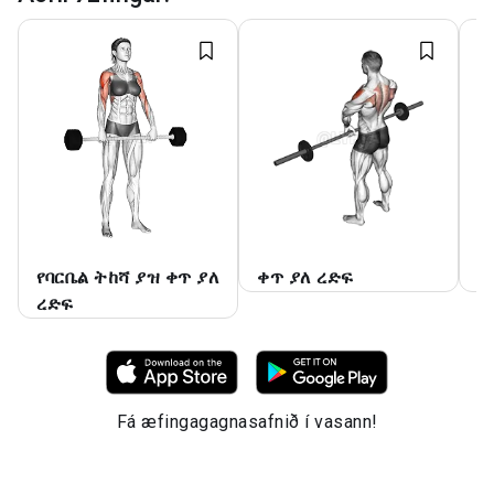
የባርቤል ትከሻ ያዝ ቀጥ ያለ
ቀጥ ያለ ረድፍ
ባ
ረድፍ
Fá æfingagagnasafnið í vasann!