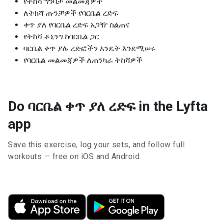
የትከሻ ግንባታ መልመጃዎች
ለትከሻ ጡንቻዎች የባርቤል ረድፍ
ቀጥ ያለ የባርቤል ረድፍ አጋዥ ስልጠና
የትከሻ ቶኒንግ ከባርቤል ጋር
ባርቤል ቀጥ ያሉ ረድፎችን እንዴት እንደሚሠሩ
የባርቤል መልመጃዎች ለጠንካራ ትከሻዎች
Do ባርቤል ቀጥ ያለ ረድፍ in the Lyfta
app
Save this exercise, log your sets, and follow full
workouts — free on iOS and Android.