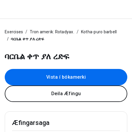
Exercises
Tron amerik: Rotadyax.
Kotha-puro barbell
ባርቤል ቀጥ ያለ ረድፍ
ባርቤል ቀጥ ያለ ረድፍ
Vista í bókamerki
Deila Æfingu
Æfingarsaga