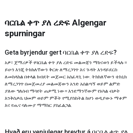
ባርቤል ቀጥ ያለ ረድፍ
Algengar
spurningar
Geta byrjendur gert
ባርቤል ቀጥ ያለ ረድፍ
?
አዎ፣ ጀማሪዎች የባርቤል ቀጥ ያለ ረድፍ መልመጃን ማከናወን ይችላሉ።
ይሁን እንጂ ትክክለኛውን ቅርጽ ለማረጋገጥ እና ጉዳት እንዳይደርስ
ለመከላከል በቀላል ክብደት መጀመር አስፈላጊ ነው. ትክክለኛውን ቴክኒክ
ለማረጋገጥ በመጀመሪያ መልመጃውን አንድ አሰልጣኝ ወይም ልምድ
ያለው ግለሰብ ማሳየት ጠቃሚ ነው። እንደማንኛውም የአካል ብቃት
እንቅስቃሴ ህመም ወይም ምቾት የሚያስከትል ከሆነ ወዲያውኑ ማቆም
እና የጤና ባለሙያ ማማከር ያስፈልጋል.
Hvað eru venjulegar breytur á
ባርቤል ቀጥ ያለ