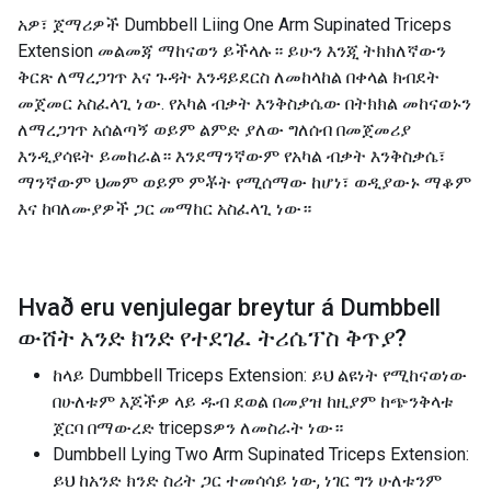
አዎ፣ ጀማሪዎች Dumbbell Liing One Arm Supinated Triceps
Extension መልመጃ ማከናወን ይችላሉ። ይሁን እንጂ ትክክለኛውን
ቅርጽ ለማረጋገጥ እና ጉዳት እንዳይደርስ ለመከላከል በቀላል ክብደት
መጀመር አስፈላጊ ነው. የአካል ብቃት እንቅስቃሴው በትክክል መከናወኑን
ለማረጋገጥ አሰልጣኝ ወይም ልምድ ያለው ግለሰብ በመጀመሪያ
እንዲያሳዩት ይመከራል። እንደማንኛውም የአካል ብቃት እንቅስቃሴ፣
ማንኛውም ህመም ወይም ምቾት የሚሰማው ከሆነ፣ ወዲያውኑ ማቆም
እና ከባለሙያዎች ጋር መማከር አስፈላጊ ነው።
Hvað eru venjulegar breytur á
Dumbbell
ውሸት አንድ ክንድ የተደገፈ ትሪሴፕስ ቅጥያ
?
ከላይ Dumbbell Triceps Extension: ይህ ልዩነት የሚከናወነው
በሁለቱም እጆችዎ ላይ ዱብ ደወል በመያዝ ከዚያም ከጭንቅላቱ
ጀርባ በማውረድ tricepsዎን ለመስራት ነው።
Dumbbell Lying Two Arm Supinated Triceps Extension:
ይህ ከአንድ ክንድ ስሪት ጋር ተመሳሳይ ነው, ነገር ግን ሁለቱንም