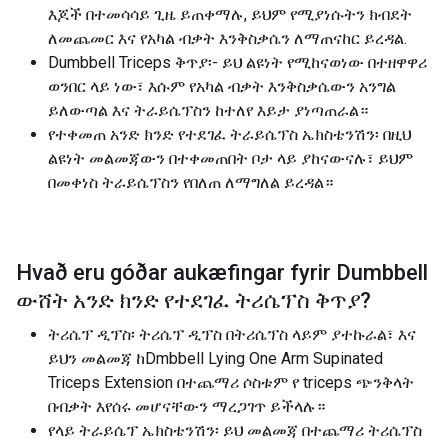
እጆች በተመሳሳይ ጊዜ ይጠቀማሉ, ይህም የሚያነሱትን ክብደት
ለመጨመር እና የአካል ብቃት እንቅስቃሴን ለማጠናከር ይረዳል.
Dumbbell Triceps ቅጥያ፡- ይህ ልዩነት የሚከናወነው በተዘዋዋሪ
ወንበር ላይ ነው፣ እሱም የአካል ብቃት እንቅስቃሴውን አንግል
ይለውጣል እና ትራይሴፕስን ከተለየ እይታ ያነጣጠራል።
የተቀመጠ አንድ ክንድ የተደገፈ ትራይሴፕስ ኤክስቴንሽን፡ በዚህ
ልዩነት መልመጃውን በተቀመጠበት ቦታ ላይ ያከናውናሉ፣ ይህም
በመቀነስ ትራይሴፕስን የበለጠ ለማግለል ይረዳል።
Hvað eru góðar aukæfingar fyrir
Dumbbell
ውሸት አንድ ክንድ የተደገፈ ትሪሴፕስ ቅጥያ
?
ትሪሴፕ ዲፕስ፡ ትሪሴፕ ዲፕስ በትሪሴፕስ ላይም ያተኩራል፣ እና
ይህን መልመጃ ከDmbbell Lying One Arm Supinated
Triceps Extension በተጨማሪ ሶስቱም የ triceps ጭንቅላት
በብቃት እየሰሩ መሆናቸውን ማረጋገጥ ይችላሉ።
የላይ ትራይሴፕ ኤክስቴንሽን፡ ይህ መልመጃ በተጨማሪ ትሪሴፕስ