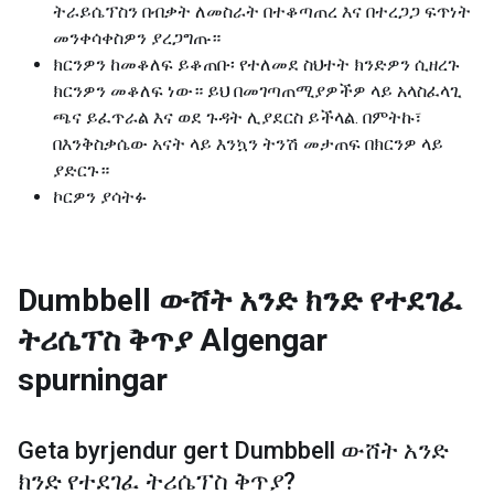
ትራይሴፕስን በብቃት ለመስራት በተቆጣጠረ እና በተረጋጋ ፍጥነት
መንቀሳቀስዎን ያረጋግጡ።
ክርንዎን ከመቆለፍ ይቆጠቡ፡ የተለመደ ስህተት ክንድዎን ሲዘረጉ
ክርንዎን መቆለፍ ነው። ይህ በመገጣጠሚያዎችዎ ላይ አላስፈላጊ
ጫና ይፈጥራል እና ወደ ጉዳት ሊያደርስ ይችላል. በምትኩ፣
በእንቅስቃሴው አናት ላይ እንኳን ትንሽ መታጠፍ በክርንዎ ላይ
ያድርጉ።
ኮርዎን ያሳትፉ
Dumbbell ውሸት አንድ ክንድ የተደገፈ
ትሪሴፕስ ቅጥያ
Algengar
spurningar
Geta byrjendur gert
Dumbbell ውሸት አንድ
ክንድ የተደገፈ ትሪሴፕስ ቅጥያ
?