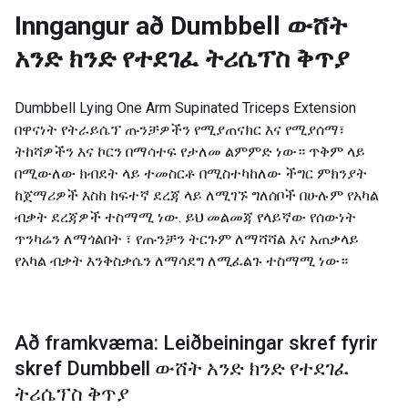
Inngangur að
Dumbbell ውሸት
አንድ ክንድ የተደገፈ ትሪሴፕስ ቅጥያ
Dumbbell Lying One Arm Supinated Triceps Extension
በዋናነት የትራይሴፕ ጡንቻዎችን የሚያጠናክር እና የሚያሰማ፣
ትከሻዎችን እና ኮርን በማሳተፍ የታለመ ልምምድ ነው። ጥቅም ላይ
በሚውለው ክብደት ላይ ተመስርቶ በሚስተካከለው ችግር ምክንያት
ከጀማሪዎች እስከ ከፍተኛ ደረጃ ላይ ለሚገኙ ግለሰቦች በሁሉም የአካል
ብቃት ደረጃዎች ተስማሚ ነው. ይህ መልመጃ የላይኛው የሰውነት
ጥንካሬን ለማጎልበት ፣ የጡንቻን ትርጉም ለማሻሻል እና አጠቃላይ
የአካል ብቃት እንቅስቃሴን ለማሳደግ ለሚፈልጉ ተስማሚ ነው።
Að framkvæma: Leiðbeiningar skref fyrir
skref Dumbbell ውሸት አንድ ክንድ የተደገፈ
ትሪሴፕስ ቅጥያ