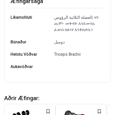
Æfingarsaga
Líkamshluti
العضلة الثلاثية الرؤوس, ዛን
ጢሞ፦ መቅዳት እንደመንሴ
ፈውስ ስለናየ እንቅስቃሴ።
Búnaður
دومبل
Helstu Vöðvar
Triceps Brachii
Aukavöðvar
Aðrir Æfingar
: