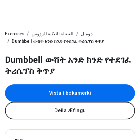
Exercises
العضلة الثلاثية الرؤوس
دومبل
Dumbbell ውሸት አንድ ክንድ የተደገፈ ትሪሴፕስ ቅጥያ
Dumbbell ውሸት አንድ ክንድ የተደገፈ
ትሪሴፕስ ቅጥያ
Vista í bókamerki
Deila Æfingu