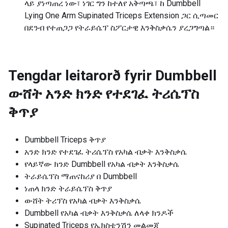
ላይ ያነጣጠረ ነው፣ ነገር ግን ከተለየ አቅጣጫ፣ ከ Dumbbell
Lying One Arm Supinated Triceps Extension ጋር ሲጣመር
በደንብ የተጠጋጋ የትራይሴፕ ስፖርታዊ እንቅስቃሴን ያረጋግጣል።
Tengdar leitarorð fyrir
Dumbbell
ውሸት አንድ ክንድ የተደገፈ ትሪሴፕስ
ቅጥያ
Dumbbell Triceps ቅጥያ
አንድ ክንድ የተደገፈ ትሪሴፕስ የአካል ብቃት እንቅስቃሴ
የላይኛው ክንድ Dumbbell የአካል ብቃት እንቅስቃሴ
ትራይሴፕስ ማጠናከሪያ በ Dumbbell
ነጠላ ክንድ ትራይሴፕስ ቅጥያ
ውሸት ትሪፕስ የአካል ብቃት እንቅስቃሴ
Dumbbell የአካል ብቃት እንቅስቃሴ ለላቀ ክንዶች
Supinated Triceps የኤክስቴንሽን መልመጃ