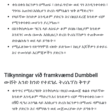
ቀስ በቀስ ክርንዎን በማጠፍ ፣ በተፈጥሮው ወደ ጎን እንዲንቀሳቀስ ፣
ግንባሩ አጠገብ እስኪሆን ድረስ ዳምቤልን ዝቅ ለማድረግ።
የላይኛው ክንድዎ እንዲቆም ያድርጉ እና በዚህ ደረጃ ክንድዎ ብቻ
የሚንቀሳቀስ መሆኑን ያረጋግጡ።
በእንቅስቃሴው ግርጌ ላይ ለአፍታ ቆም ይበሉ፣ከዚያም ክንድዎ
እንደገና ሙሉ በሙሉ እስኪዘረጋ ድረስ ትሪሴፕስዎን ተጠቅመው
ድቡልቡሉን ወደ ላይ ይግፉት።
የሚፈለገውን የድግግሞሽ ብዛት ይድገሙ፣ ከዚያ እጆችዎን ይቀይሩ
እና ተመሳሳይ እርምጃዎችን ያድርጉ።
Tilkynningar við framkvæmd Dumbbell
ውሸት አንድ ክንድ የተደገፈ ትሪሴፕስ ቅጥያ
ቁጥጥር የሚደረግበት እንቅስቃሴ፡ የዚህ መልመጃ ቁልፉ የላይኛው
ክንድዎ እንዲቆም ማድረግ እና ክንድዎን ብቻ ማንቀሳቀስ ነው።
በ90 ዲግሪ አንግል ላይ እስኪሆን ድረስ ክርንዎን በማጠፍ ዳምቤልን
ዝቅ ያድርጉ እና ዳምቦሉን ወደ መጀመሪያው ቦታ ይግፉት።