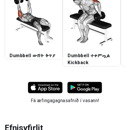
Dumbbell ውሸት ቅጥያ
Dumbbell ተቀምጧል
D
Kickback
ማ
Fá æfingagagnasafnið í vasann!
Efnisyfirlit