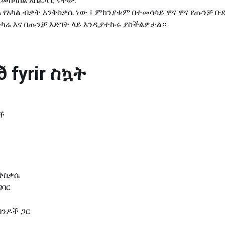
ለመከላከል አስፈላጊ ናቸው.
 የአካል ብቃት እንቅስቃሴ ነው ፣ ምክንያቱም በተመሳሳይ ዋና ዋና የጡንቻ ቡድ
ካሬ እና በጡንቻ እድገት ላይ እንዲያተኩሩ ያስችልዎታል።
 fyrir
ስኳት
ች
ንቅስቃሴ
ግባር
ባንዶች ጋር