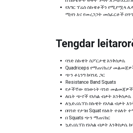
በ ስኩዌቶች ወቅት ጉዳት እንዳይደርስ 
የእግር ፕሬስ ስኩዌቶችን የሚያሟላ ሌላ
ሚዛን እና የመረጋጋት መስፈርቶች በጥን
Tengdar leitarorð
ባንድ ስኩዌት ስፖርታዊ እንቅስቃሴ
Quadriceps የማጠናከሪያ መልመጃዎ
ጭን ቶኒንግ ከባንዴ ጋር
Resistance Band Squats
የታችኛው የሰውነት ባንድ መልመጃዎች
ለቤት ጭኖች የአካል ብቃት እንቅስቃሴ
ለኳድሪሴፕስ ስኩዊት የአካል ብቃት እ
በባንድ የታገዘ Squat የዕለት ተዕለት ተ
በ Squats ጭን ማጠናከር
ኳድሪሴፕስ የአካል ብቃት እንቅስቃሴ ከ