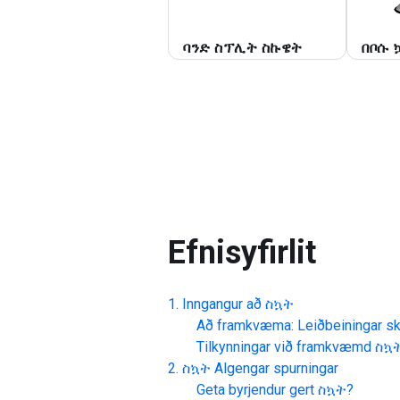
ባ
ባንድ ስፕሊት ስኩዌት
በቦሱ 
Efnisyfirlit
Inngangur að
ስኳት
Að framkvæma: Leiðbeiningar skr
Tilkynningar við framkvæmd
ስኳ
ስኳት
Algengar spurningar
Geta byrjendur gert
ስኳት
?