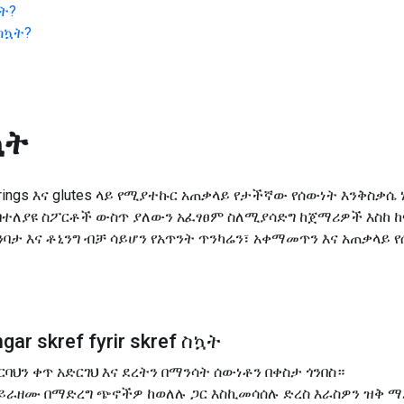
ት
?
ስኳት
?
ኳት
rings እና glutes ላይ የሚያተኩር አጠቃላይ የታችኛው የሰውነት እንቅስቃሴ
 በተለያዩ ስፖርቶች ውስጥ ያለውን አፈፃፀም ስለሚያሳድግ ከጀማሪዎች እስከ 
ባታ እና ቶኒንግ ብቻ ሳይሆን የአጥንት ጥንካሬን፣ አቀማመጥን እና አጠቃላይ 
ar skref fyrir skref ስኳት
ርባህን ቀጥ አድርገህ እና ደረትን በማንሳት ሰውነቶን በቀስታ ጎንበስ።
ዳይራዘሙ በማድረግ ጭኖችዎ ከወለሉ ጋር እስኪመሳሰሉ ድረስ እራስዎን ዝቅ 