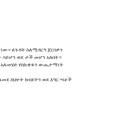
 ነው። ለጉዳት ስለሚዳርግ ጀርባዎን
 ሳይሆን ወደ ታች መሆን አለበት።
ኔታ አለመሄድ የስኩዌቱን ውጤታማነት
የተለመደ ስህተት ክብደትን ወደ እግር ጣቶች