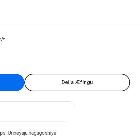
ኳት
Deila Æfingu
ps, Urineyaju nagagoshiya