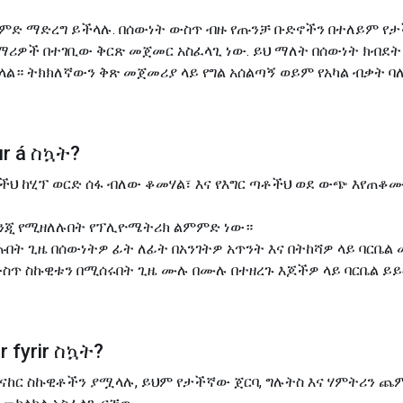
ምምድ ማድረግ ይችላሉ. በሰውነት ውስጥ ብዙ የጡንቻ ቡድኖችን በተለይም የ
ጀማሪዎች በተገቢው ቅርጽ መጀመር አስፈላጊ ነው. ይህ ማለት በሰውነት ክብደት
ል። ትክክለኛውን ቅጽ መጀመሪያ ላይ የግል አሰልጣኝ ወይም የአካል ብቃት 
r á
ስኳት
?
ሮችህ ከሂፕ ወርድ ሰፋ ብለው ቆመሃል፣ እና የእግር ጣቶችህ ወደ ውጭ እየጠ
በፈንጂ የሚዘለሉበት የፕሊዮሜትሪክ ልምምድ ነው።
ጡበት ጊዜ በሰውነትዎ ፊት ለፊት በአንገትዎ አጥንት እና በትከሻዎ ላይ ባርቤል
ት ውስጥ ስኩዊቱን በሚሰሩበት ጊዜ ሙሉ በሙሉ በተዘረጉ እጆችዎ ላይ ባርቤል ይ
 fyrir
ስኳት
?
ማጠናከር ስኩዊቶችን ያሟላሉ, ይህም የታችኛው ጀርባ, ግሉትስ እና ሃምትሪን ጨ