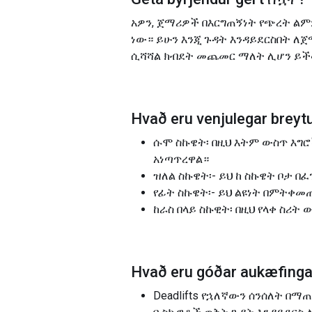
አዎን, ጀማሪዎች በእርግጠኝነት የጭረት ል
ነው። ይሁን እንጂ ጉዳት እንዳይደርስበት ለ
ሲሻሻል ክብደት መጨመር ማለት ሊሆን ይችላ
Hvað eru venjulegar breytu
ሱሞ ስኩዌት፡ በዚህ እትም ውስጥ እግ
አነጣጥረዋል።
ዝለል ስኩዌት፡- ይህ ከ ስኩዌት ቦታ 
የፊት ስኩዌት፡- ይህ ልዩነት በምትቀመ
ከራስ በላይ ስኩዊት፡ በዚህ የላቀ ስሪ
Hvað eru góðar aukæfingar
Deadlifts የኋለኛውን ሰንሰለት በ