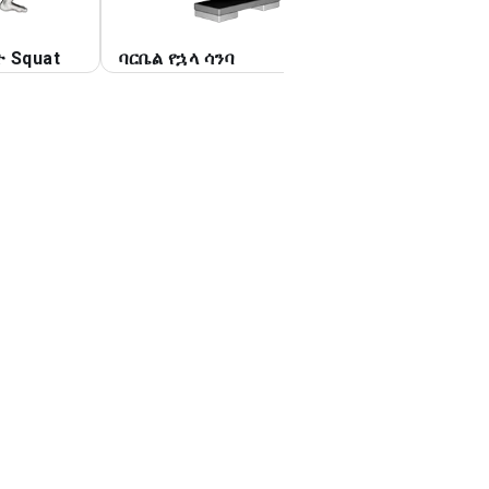
ት Squat
ባርቤል የኋላ ሳንባ
ባርቤል የፊት ደረት ስ