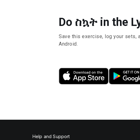
Do ስኳት in the L
Save this exercise, log your sets, 
Android.
Help and Support