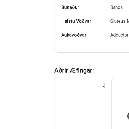
Búnaður
Banda
Helstu Vöðvar
Gluteus 
Aukavöðvar
Adductor
Aðrir Æfingar
: