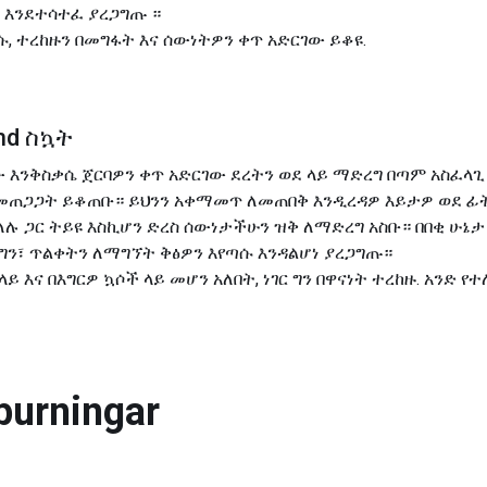
ዎ እንደተሳተፈ ያረጋግጡ ።
, ተረከዙን በመግፋት እና ሰውነትዎን ቀጥ አድርገው ይቆዩ.
æmd ስኳት
ው እንቅስቃሴ ጀርባዎን ቀጥ አድርገው ደረትን ወደ ላይ ማድረግ በጣም አስፈላጊ
ጠጋጋት ይቆጠቡ። ይህንን አቀማመጥ ለመጠበቅ እንዲረዳዎ እይታዎ ወደ ፊት
ወለሉ ጋር ትይዩ እስኪሆን ድረስ ሰውነታችሁን ዝቅ ለማድረግ አስቡ። በበቂ ሁ
 ግን፣ ጥልቀትን ለማግኘት ቅፅዎን እየጣሱ እንዳልሆነ ያረጋግጡ።
ይ እና በእግርዎ ኳሶች ላይ መሆን አለበት, ነገር ግን በዋናነት ተረከዙ. አንድ 
purningar