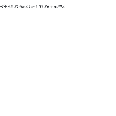
ኖች ላይ ያነጣጠረ ነው ፣ ግን ያለ ተጨማሪ