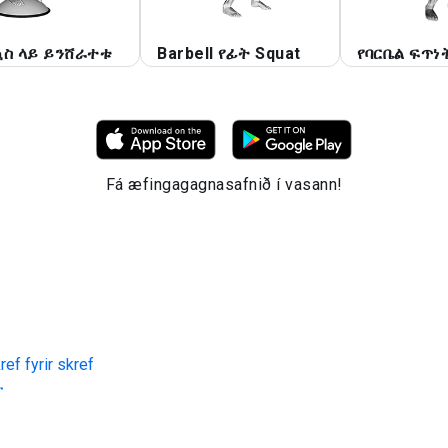
ኳስ ላይ ይንሸራተቱ
Barbell የፊት Squat
የባርቤል ፍጥነ
Fá æfingagagnasafnið í vasann!
ef fyrir skref
ት