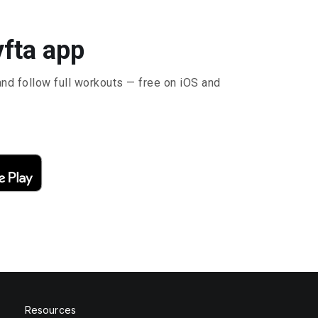
yfta app
and follow full workouts — free on iOS and
Resources