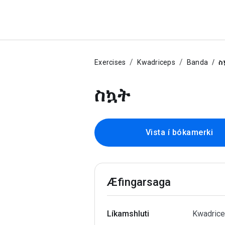
Exercises
Kwadriceps
Banda
ስ
ስኳት
Vista í bókamerki
Æfingarsaga
Líkamshluti
Kwadrice