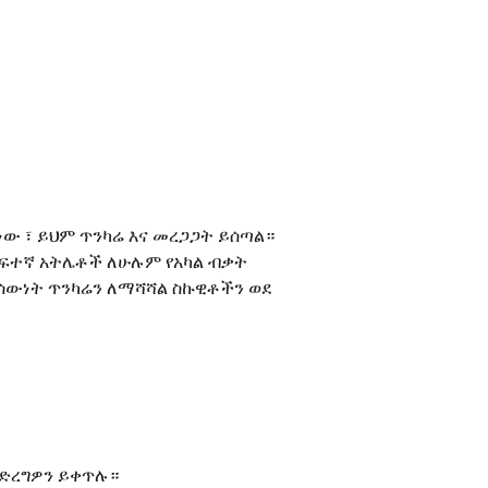
 ነው ፣ ይህም ጥንካሬ እና መረጋጋት ይሰጣል።
ከፍተኛ አትሌቶች ለሁሉም የአካል ብቃት
የሰውነት ጥንካሬን ለማሻሻል ስኩዊቶችን ወደ
ማድረግዎን ይቀጥሉ።