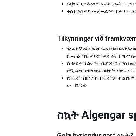
ይህንን ቦታ ለአንድ አፍታ ያዙት ፣ ዋና
ቀስ በቀስ ወደ መጀመሪያው ቦታ ይመለሱ
Tilkynningar við framkv
ገለልተኛ አከርካሪን ይጠብቁ፡ በጠቅላላ
ከመጠምዘዝ ወይም ወደ ፊት በጣም ከመ
የስኩዌት ጥልቀት፡- ቢያንስ ቢያንስ ከ
የሚገድብ የተለመደ ስህተት ነው። ነገር
የክብደት ስርጭት፡ ክብደትዎ ተረከዝዎ ላ
መቀየር ነው
ስኳት
Algengar s
Geta byrjendur gert
ስኳት
?