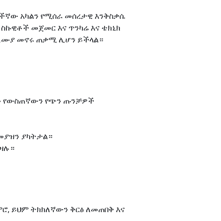
ታችኛው አካልን የሚሰራ መሰረታዊ እንቅስቃሴ
 ስኩዊቶች መጀመር እና ጥንካሬ እና ቴክኒክ
ባለሙያ መኖሩ ጠቃሚ ሊሆን ይችላል።
ቆሙ የውስጠኛውን የጭን ጡንቻዎች
 መያዝን ያካትታል።
ይዛሉ።
ምሮ, ይህም ትክክለኛውን ቅርፅ ለመጠበቅ እና