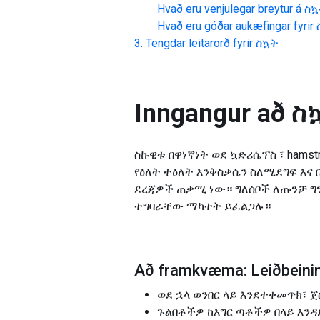
Hvað eru venjulegar breytur á
ስኳ
Hvað eru góðar aukæfingar fyrir
Tengdar leitarorð fyrir
ስኳት
Inngangur að
ስ
ስኩዊቱ በዋነኛነት ወደ ኳድሪሴፕስ ፣ hamst
የዕለት ተዕለት እንቅስቃሴን ስለሚደግፍ እና
ደረጃዎች ጠቃሚ ነው። ግለሰቦች ለጡንቻ ግን
ተግባራቸው ማካተት ይፈልጋሉ።
Að framkvæma: Leiðbeining
ወደ ኋላ ወንበር ላይ እንደተቀመጥክ፣ ጀ
ጉልበቶችዎ ከእግር ጣቶችዎ በላይ እን