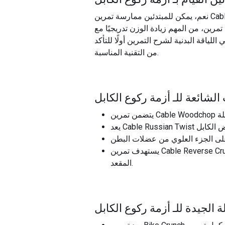
نعم، يمكن للمبتدئين ممارسة تمرين Cable Kneeling Crunch. إنه تمرين بسيط نسبيًا، وهو طريقة رائعة لاستهداف عضلات البطن. ومع ذلك، من المهم
مرين، من المهم زيادة الوزن تدريجيًا مع
ياقة البدنية لشرح التمرين أولًا للتأكد
من التقنية المناسبة.
الشائعة للـ
أزمة ركوع الكابل
يستهدف تمرين Cable Reverse Crunch عضلات البطن السفلية، ويتم إجراؤه عن طريق سحب الكابل لأعلى باستخدام ساقيك أثناء الاستلقاء على
المقعد.
 الجيدة للـ
أزمة ركوع الكابل