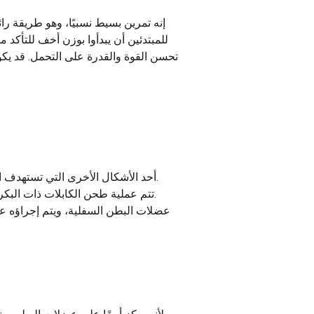
للمبتدئين أن يبدأوا بوزن أخف للتأكد 
تحسن القوة والقدرة على التحمل. قد يكون
يعد Cable Russian Twist أحد الأشكال الأخرى التي تستهدف العضلات المائلة، ويتم إجراؤها عن طريق لف الجذع أثناء الإمساك بمقبض الكابل.
تتم عملية طحن الكابلات ذات البكرة العالية عن طريق سحب الكابل للأسفل من بكرة عالية، مع التركيز على الجزء العلوي من عضلات البطن.