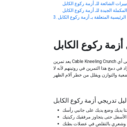
ييرات الشائعة للـ
أزمة ركوع الكابل
لمكملة الجيدة للـ
أزمة ركوع الكابل
لرئيسية المتعلقة بـ
أزمة ركوع الكابل
أزمة ركوع الكابل
يعد تمرين Cable Kneeling Crunch تمرينًا أساسيًا يستهدف عضلات البطن، ويعزز القوة والتحديد بشكل خاص. إنه مثالي لعشاق اللياقة البدنية على أي
في دمج هذا التمرين في روتينهم لأنه لا
دليل تدريجي أزمة ركوع الكابل