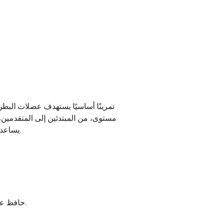
مستوى، من المبتدئين إلى المتقدمين، 
يساعد فقط في الحصول على منطقة وسطى متناسقة ولكنه أيضًا يحسن الوضعية والتوازن ويقلل من خطر آلام الظهر.
حافظ على ثبات الوركين، وثني خصرك وشد عضلات بطنك لسحب ذراعيك إلى الأسفل حتى يتجاوز مرفقيك ركبتيك.