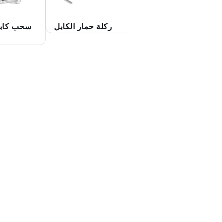
جسر الدمبل غلوت
ركلة حمار الكابل
سحب كابل