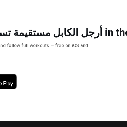
ا in the Lyfta app
and follow full workouts — free on iOS and