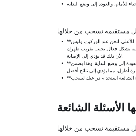
ابل مستقيمة تسحب من خلالها
**حافظ على الشكل المناسب:** أثناء قيامك بسحب الحبل من خلال ساقيك، حافظ على استقامة ظهرك وصدرك للأعلى. انحنِ عند الوركين، وليس
ركبة بشكل فعال. تجنب تقريب ظهرك
لأن ذلك قد يؤدي إلى الإصابة.
**تحكم في حركتك:** لا تتعجل خلال التمرين. استخدم حركة بطيئة ومنضبطة، سواء عند سحب الحبل أو عند العودة إلى وضع البداية. وهذا يضمن
ء الشائعة استخدام ذراعيك لسحب
ا
الأسئلة الشائعة
بل مستقيمة تسحب من خلالها