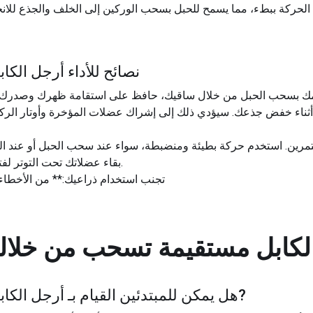
نصائح للأداء أرجل الك
 أثناء خفض جذعك. سيؤدي ذلك إلى إشراك عضلات المؤخرة وأوتار ال
بقاء عضلاتك تحت التوتر لفترة أطول، مما يؤدي إلى نتائج أفضل.
**تجنب استخدام ذراعيك:** من الأخطا
لكابل مستقيمة تسحب من خلاله
?
هل يمكن للمبتدئين القيام بـ
أرجل الكا