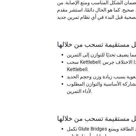
لضمان الشكل المناسب ومنع الإصابة. من
صحيح. كما هو الحال دائمًا، استشر مقدم
بل مستقيمة تسحب من خلالها
سحب Kettlebell: يستخدم هذا الاختلاف جرس Kettlebell بدلاً من الكابل، مما قد يزيد من صعوبة التمرين بسبب الشكل الفريد وتوزيع الوزن لجرس
Kettlebell.
مشاركة الأساسية والتوازن المطلوب
لأداء التمرين.
بل مستقيمة تسحب من خلالها
تكمل Glute Bridges أيضًا سحب الأرجل المستقيمة للكابل حيث يركز كلاهما على تنشيط الألوية وتمديد الورك، مما يمكن أن يعزز توليد الطاقة ويمنع