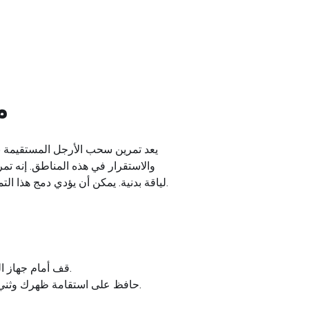
م
يعد تمرين سحب الأرجل المستقيمة بالك
والاستقرار في هذه المناطق. إنه تم
لياقة بدنية. يمكن أن يؤدي دمج هذا التمرين في روتينك إلى تحسين قوة السلسلة الخلفية لديك وتعزيز الأداء الرياضي والمساعدة في الوقاية من الإصابة.
قف أمام جهاز الكابل مع توجيه ظهرك نحوه، مع مباعدة القدمين بمقدار عرض الكتفين، ثم أمسك بمقبض الحبل بين ساقيك.
حافظ على استقامة ظهرك وثني ركبتيك قليلًا، واسحب الحبل للأمام عن طريق مد وركيك والضغط على عضلات المؤخرة حتى تقف منتصبًا.