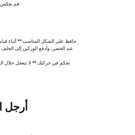
قم بعكس الحركة ببطء، مما يسمح للحبل بسحب الوركين إلى الخلف والجذع للانحناء للأمام، والعودة إلى وضع البداية.
عند الخصر، وادفع الوركين إلى الخلف
أرجل ا