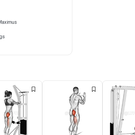
Maximus
gs