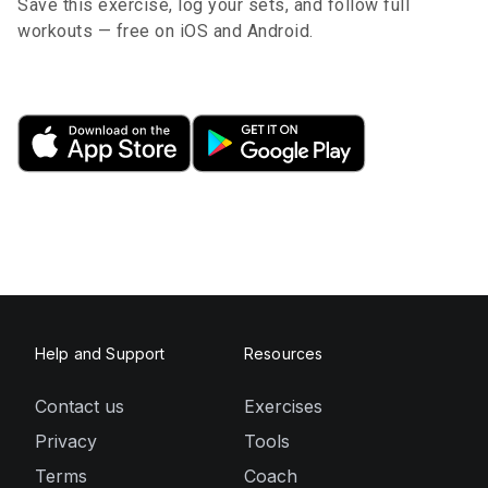
Save this exercise, log your sets, and follow full
workouts — free on iOS and Android.
Help and Support
Resources
Contact us
Exercises
Privacy
Tools
Terms
Coach