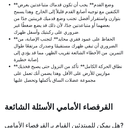
**وضع القدم**: يجب أن تكون قدماك متباعدتين بعرض
الكتفين مع توجيه أصابع القدم قليلاً إلى الخارج. وهذا يسمح
بتوازن واستقرار أفضل. تجنب وضع قدميك قريبتين جدًا من
بعضهما أو متباعدتين جدًا، لأن ذلك قد يضع ضغطًا غير
ضروري على ركبتيك وأسفل ظهرك.
**الحفاظ على عمود فقري محايد**: لتجنب الإصابة، من
الضروري أن تبقي ظهرك مستقيمًا وصدرك مرتفعًا طوال
التمرين. من الأخطاء الشائعة تقريب الظهر، مما قد يؤدي إلى
إصابة خطيرة.
**نطاق الحركة الكامل**: تأكد من النزول حتى يصبح فخذيك
موازيين للأرض على الأقل. وهذا يضمن أنك تعمل على
مجموعة عضلات الساق بأكملها وتحصل عليها
القرفصاء الأمامي
الأسئلة الشائعة
?
هل يمكن للمبتدئين القيام بـ
القرفصاء الأمامي