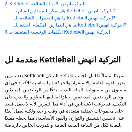
Kettlebell التركية انهض
الأسئلة الشائعة
?
Kettlebell التركية انهض
هل يمكن للمبتدئين القيام بـ
?
Kettlebell التركية انهض
ما هي التغييرات الشائعة للـ
?
Kettlebell التركية انهض
ما هي التمارين المكملة الجيدة للـ
Kettlebell التركية انهض
الكلمات الرئيسية المتعلقة بـ
Kettlebell التركية انهض
مقدمة لل
يعد تمرين Kettlebell التركي Get Up تمرينًا شاملاً لكامل الجسم
يعزز القوة العامة والاستقرار والحركة. إنها مناسبة للأفراد في أي
مستوى من مستويات اللياقة البدنية، بدءًا من الرياضيين المبتدئين
وحتى الرياضيين المتقدمين، نظرًا لقابليتها للتطوير والقدرة على
التكيف. قد يرغب الأشخاص في أداء هذا التمرين لأنه لا يعمل فقط
على مجموعات عضلية متعددة في وقت واحد، ولكنه يعمل أيضًا
على تحسين التنسيق والتوازن والقوة الأساسية، مما يجعله مفيدًا
للغاية لكل من اللياقة البدنية العامة والتدريب الخاص بالرياضة.