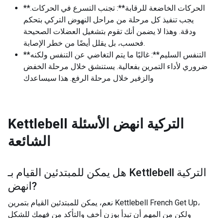
**الحركات الخاضعة للرقابة**: تجنب التسرع في الحركات.
يجب تنفيذ كل مرحلة من مراحل النهوض التركي بتحكم
ودقة. وهذا لا يضمن أنك تقوم بتشغيل العضلات الصحيحة
فحسب، بل يقلل أيضًا من خطر الإصابة.
**التنفس السليم**: غالبًا ما يتم التغاضي عن التنفس ولكنه
ضروري لأداء التمرين بفعالية. يستنشق خلال مرحلة الخفض
والزفير خلال مرحلة الرفع. هذا سيساعدك
Kettlebell التركية انهض
الأسئلة
الشائعة
Kettlebell التركية
هل يمكن للمبتدئين القيام بـ
?
انهض
نعم، يمكن للمبتدئين القيام بتمرين Kettlebell French Get Up،
ولكن من المهم أن تبدأ بوزن أخف والتأكد من فهمك للشكل