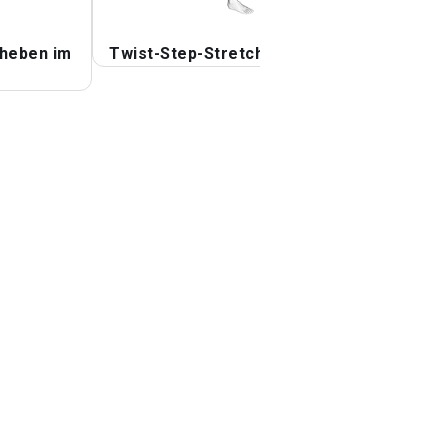
nheben im
Twist-Step-Stretch
Rückschlag mit
geradem Bein