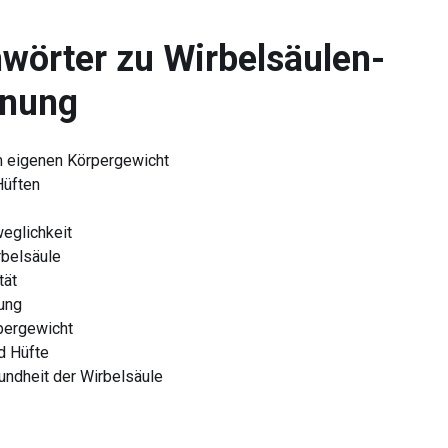
wörter zu
Wirbelsäulen-
nung
 eigenen Körpergewicht
Hüften
eglichkeit
rbelsäule
tät
ung
pergewicht
d Hüfte
ndheit der Wirbelsäule