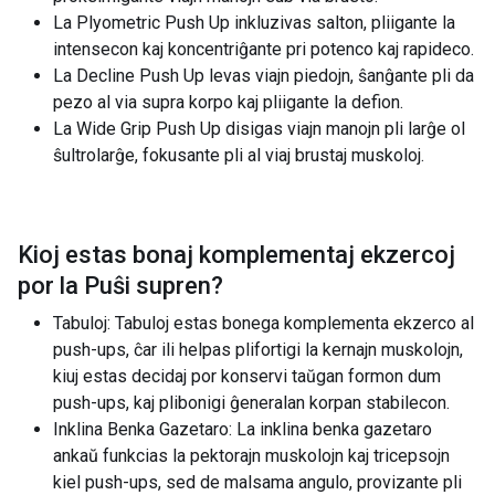
La Plyometric Push Up inkluzivas salton, pliigante la
intensecon kaj koncentriĝante pri potenco kaj rapideco.
La Decline Push Up levas viajn piedojn, ŝanĝante pli da
pezo al via supra korpo kaj pliigante la defion.
La Wide Grip Push Up disigas viajn manojn pli larĝe ol
ŝultrolarĝe, fokusante pli al viaj brustaj muskoloj.
Kioj estas bonaj komplementaj ekzercoj
por la
Puŝi supren
?
Tabuloj: Tabuloj estas bonega komplementa ekzerco al
push-ups, ĉar ili helpas plifortigi la kernajn muskolojn,
kiuj estas decidaj por konservi taŭgan formon dum
push-ups, kaj plibonigi ĝeneralan korpan stabilecon.
Inklina Benka Gazetaro: La inklina benka gazetaro
ankaŭ funkcias la pektorajn muskolojn kaj tricepsojn
kiel push-ups, sed de malsama angulo, provizante pli