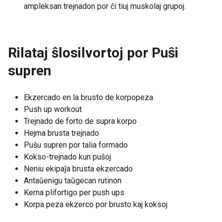
ampleksan trejnadon por ĉi tiuj muskolaj grupoj.
Rilataj ŝlosilvortoj por
Puŝi
supren
Ekzercado en la brusto de korpopeza
Push up workout
Trejnado de forto de supra korpo
Hejma brusta trejnado
Puŝu supren por talia formado
Kokso-trejnado kun puŝoj
Neniu ekipaĵa brusta ekzercado
Antaŭenigu taŭgecan rutinon
Kerna plifortigo per push ups
Korpa peza ekzerco por brusto kaj koksoj