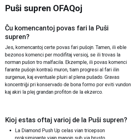
Puŝi supren
OFAQoj
Ĉu komencantoj povas fari la
Puŝi
supren
?
Jes, komencantoj certe povas fari puŝojn. Tamen, ili eble
bezonos komenci per modifitaj versioj, se ili trovas la
norman puŝon tro malfacila. Ekzemple, ili povas komenci
farante puŝojn kontraŭ muron, tiam progresi al fari ilin
surgenue, kaj eventuale pluiri al plena puŝado. Gravas
koncentriĝi pri konservado de bona formo por eviti vundon
kaj akiri la plej grandan profiton de la ekzerco.
Kioj estas oftaj varioj de la
Puŝi supren
?
La Diamond Push Up celas vian tricepson
proksimigante viajn manojn sub via brusto.