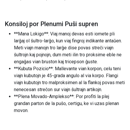
Konsiloj por Plenumi Puŝi supren
**Mana Lokigo**: Viaj manoj devas esti iomete pli
larĝaj ol ŝultro-larĝo, kun viaj fingroj indikante antaŭen.
Meti viajn manojn tro larĝe dise povas streĉi viajn
ŝultrojn kaj pojnojn, dum meti ilin tro proksime eble ne
engaĝas vian bruston kaj tricepson ĝuste.
**Kubuta Pozicio**: Mallevante vian korpon, celu teni
viajn kubutojn je 45-grada angulo al via korpo. Flangi
viajn kubutojn tro malproksimen al la flankoj povas meti
nenecesan streĉon sur viajn ŝultrajn artikojn.
**Plena Movado-Amplekso**: Por profiti la plej
grandan parton de la puŝo, certigu, ke vi uzas plenan
movon.