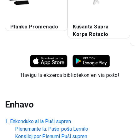
Planko Promenado
Kuŝanta Supra
R
Korpa Rotacio
S
V
Havigu la ekzerca bibliotekon en via poŝo!
Enhavo
Enkonduko al la
Puŝi supren
Plenumante la: Paŝo-poŝa Lernilo
Konsiloj por Plenumi
Puŝi supren