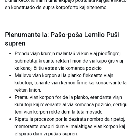
ĉiuflankeco, la minimuma ekipaĵo postulata kaj ĝia efikeco
en konstruado de supra korpoforto kaj eltenemo.
Plenumante la: Paŝo-poŝa Lernilo Puŝi
supren
Etendu viajn krurojn malantaŭ vi kun viaj piedfingroj
submetitaj, kreante rektan linion de via kapo ĝis viaj
kalkanoj, ĉi tiu estas via komenca pozicio.
Mallevu vian korpon al la planko fleksante viajn
kubutojn, tenante vian kernon firme kaj konservante la
rektan linion.
Premu vian korpon for de la planko, etendante viajn
kubutojn kaj revenante al via komenca pozicio, certigu
teni vian korpon rekte dum la tuta movado.
Ripetu la procezon por la dezirata nombro da ripetoj,
memorante enspiri dum vi malaltigas vian korpon kaj
elspiras dum vi puŝas supren.