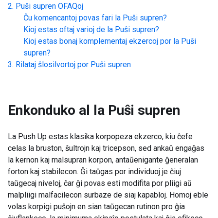
Puŝi supren
OFAQoj
Ĉu komencantoj povas fari la
Puŝi supren
?
Kioj estas oftaj varioj de la
Puŝi supren
?
Kioj estas bonaj komplementaj ekzercoj por la
Puŝi
supren
?
Rilataj ŝlosilvortoj por
Puŝi supren
Enkonduko al la
Puŝi supren
La Push Up estas klasika korpopeza ekzerco, kiu ĉefe
celas la bruston, ŝultrojn kaj tricepson, sed ankaŭ engaĝas
la kernon kaj malsupran korpon, antaŭenigante ĝeneralan
forton kaj stabilecon. Ĝi taŭgas por individuoj je ĉiuj
taŭgecaj niveloj, ĉar ĝi povas esti modifita por pliigi aŭ
malpliigi malfacilecon surbaze de siaj kapabloj. Homoj eble
volas korpigi puŝojn en sian taŭgecan rutinon pro ĝia