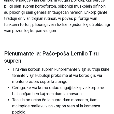
ankaŭ engaĝas vian kernon. Ili taŭgas por ĉiuj, kiuj serĉas
pliigi sian supran korpoforton, plibonigi muskolajn difinojn
aŭ plibonigi sian ĝeneralan taŭgecan nivelon. Enkorpigante
tiradojn en vian trejnan rutinon, vi povas plifortigi vian
funkcian forton, plibonigi vian fizikan agadon kaj eĉ plibonigi
vian pozon kaj korpan vicigon.
Plenumante la: Paŝo-poŝa Lernilo Tiru
supren
Tiru vian korpon supren kunpremante viajn ŝultrojn kune
tenante viajn kubutojn proksime al via korpo ĝis via
mentono estas super la stango.
Certigu, ke via kerno estas engaĝita kaj via korpo ne
balanciĝas tien kaj reen dum la movado.
Tenu la pozicion ĉe la supro dum momento, tiam
malrapide mallevu vian korpon reen al la komenca
pozicio.