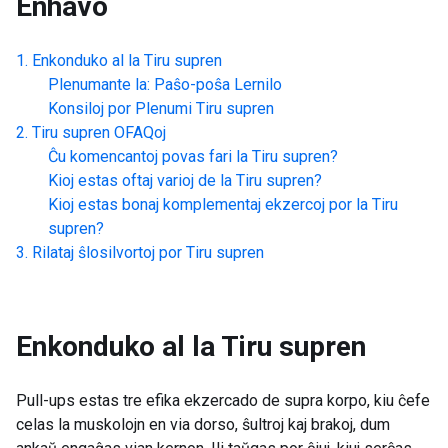
Enhavo
Enkonduko al la
Tiru supren
Plenumante la: Paŝo-poŝa Lernilo
Konsiloj por Plenumi
Tiru supren
Tiru supren
OFAQoj
Ĉu komencantoj povas fari la
Tiru supren
?
Kioj estas oftaj varioj de la
Tiru supren
?
Kioj estas bonaj komplementaj ekzercoj por la
Tiru
supren
?
Rilataj ŝlosilvortoj por
Tiru supren
Enkonduko al la
Tiru supren
Pull-ups estas tre efika ekzercado de supra korpo, kiu ĉefe
celas la muskolojn en via dorso, ŝultroj kaj brakoj, dum