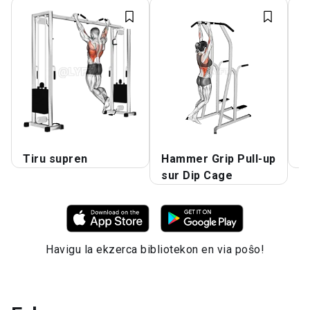
Tiru supren
Hammer Grip Pull-up
M
sur Dip Cage
Havigu la ekzerca bibliotekon en via poŝo!