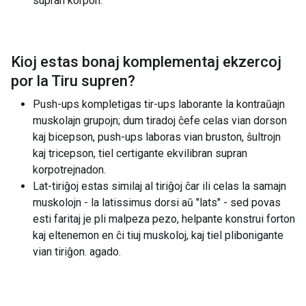
supran korpon.
Kioj estas bonaj komplementaj ekzercoj
por la
Tiru supren
?
Push-ups kompletigas tir-ups laborante la kontraŭajn
muskolajn grupojn; dum tiradoj ĉefe celas vian dorson
kaj bicepson, push-ups laboras vian bruston, ŝultrojn
kaj tricepson, tiel certigante ekvilibran supran
korpotrejnadon.
Lat-tiriĝoj estas similaj al tiriĝoj ĉar ili celas la samajn
muskolojn - la latissimus dorsi aŭ "lats" - sed povas
esti faritaj je pli malpeza pezo, helpante konstrui forton
kaj eltenemon en ĉi tiuj muskoloj, kaj tiel plibonigante
vian tiriĝon. agado.