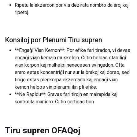
Ripetu la ekzercon por via dezirata nombro da aroj kaj
ripetoj.
Konsiloj por Plenumi Tiru supren
**Engaĝi Vian Kernon**: Por efike fari tiradon, vi devas
engaĝi viajn kernajn muskolojn. Ĉi tio helpas stabiligi
vian korpon kaj malhelpi nenecesan svingadon. Ofta
eraro estas koncentriĝi nur sur la brakoj kaj dorso, sed
tiriĝo estas plenkorpa ekzercado kaj engaĝi vian
kernon helpos vin plenumi ilin pli efike.
**Ne Rapidu**: Gravas fari tirojn en malrapida kaj
kontrolita maniero. Ĉi tio certigas tion
Tiru supren
OFAQoj