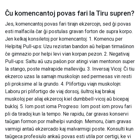
Ĉu komencantoj povas fari la
Tiru supren
?
Jes, komencantoj povas fari tirajn ekzercojn, sed ĝi povas
esti malfacila ĉar ĝi postulas gravan forton de supra korpo.
Jen kelkaj konsiletoj por komencantoj: 1. Komencu per
Helpitaj Pull-ups: Uzu rezistan bandon aŭ helpan tirmaŝinon
ĉe gimnazio por helpi levi vian korpan pezon. 2. Negativaj
Pull-ups: Saltu aŭ uzu paŝon por atingi vian mentonon super
la stango, poste malrapide malleviĝu. 3. Inversaj Vicoj: Ĉi tiu
ekzerco uzas la samajn muskolojn sed permesas vin resti
pli proksime al la grundo. 4. Plifortigu viajn muskolojn:
Laboru pri plifortigo de viaj dorsoj, ŝultroj kaj brakaj
muskoloj per aliaj ekzercoj kiel dumbbell-vicoj aŭ bicepaj
bukloj. 5. Iom post ioma Progreso: Iom post iom provu fari
pli da tiradoj kun la tempo. Ne rapidu, ĉar gravas konservi
taŭgan formon por malhelpi vundojn. Memoru, ĉiam gravas
varmigi antaŭ ekzercado kaj malvarmigi poste. Konsulti kun
taŭgeca profesiulo ankaŭ povas esti utila por certigi, ke vi