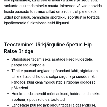
edasijõudnutele, kuna see ei nõua varustust ja seda saab
raskuste suurendamiseks muuta. Inimesed võivad soovida
lisada puusade tõstmise sillad oma rutiini, et parandada
üldist põhijõudu, parandada sportlikku sooritust ja toetada
igapäevaseid funktsionaalseid liigutusi.
Teostamine: Järkjärguline õpetus Hip
Raise Bridge
Stabiilsuse tagamiseks asetage käed külgedele,
peopesad allapoole.
Tõstke puusad aeglaselt põrandast lahti, pigistades
tuharalihaseid, hoides selga sirgena ja surudes läbi
kandade, kuni keha moodustab sirgjoone õlgadest
põlvedeni.
Hoidke seda asendit mõni sekund, hoides südamikku
seotuna ja puusad üles tõstetud.
Langetage puusad järk-järgult tagasi algasendisse,