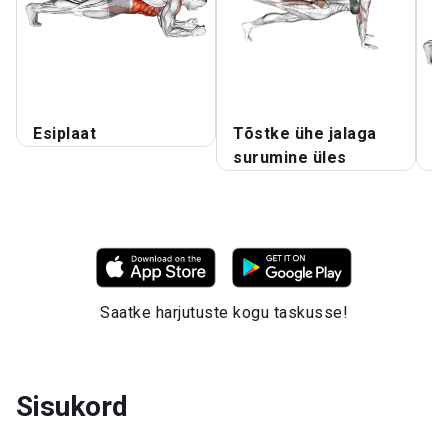
Esiplaat
Tõstke ühe jalaga
K
surumine üles
e
Saatke harjutuste kogu taskusse!
Sisukord