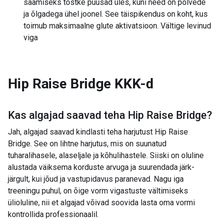
saamiseks tõstke puusad üles, kuni need on põlvede
ja õlgadega ühel joonel. See täispikendus on koht, kus
toimub maksimaalne glute aktivatsioon. Vältige levinud
viga
Hip Raise Bridge
KKK-d
Kas algajad saavad teha
Hip Raise Bridge
?
Jah, algajad saavad kindlasti teha harjutust Hip Raise
Bridge. See on lihtne harjutus, mis on suunatud
tuharalihasele, alaseljale ja kõhulihastele. Siiski on oluline
alustada väiksema korduste arvuga ja suurendada järk-
järgult, kui jõud ja vastupidavus paranevad. Nagu iga
treeningu puhul, on õige vorm vigastuste vältimiseks
ülioluline, nii et algajad võivad soovida lasta oma vormi
kontrollida professionaalil.