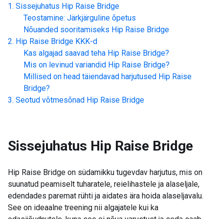
Sissejuhatus
Hip Raise Bridge
Teostamine: Järkjärguline õpetus
Nõuanded sooritamiseks
Hip Raise Bridge
Hip Raise Bridge
KKK-d
Kas algajad saavad teha
Hip Raise Bridge
?
Mis on levinud variandid
Hip Raise Bridge
?
Millised on head täiendavad harjutused
Hip Raise
Bridge
?
Seotud võtmesõnad
Hip Raise Bridge
Sissejuhatus
Hip Raise Bridge
Hip Raise Bridge on südamikku tugevdav harjutus, mis on
suunatud peamiselt tuharatele, reielihastele ja alaseljale,
edendades paremat rühti ja aidates ära hoida alaseljavalu.
See on ideaalne treening nii algajatele kui ka