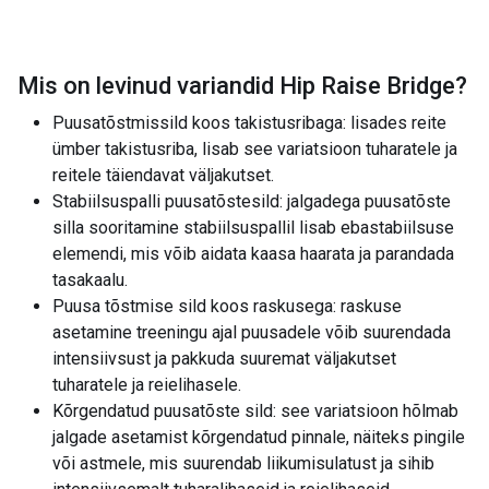
Mis on levinud variandid
Hip Raise Bridge
?
Puusatõstmissild koos takistusribaga: lisades reite
ümber takistusriba, lisab see variatsioon tuharatele ja
reitele täiendavat väljakutset.
Stabiilsuspalli puusatõstesild: jalgadega puusatõste
silla sooritamine stabiilsuspallil lisab ebastabiilsuse
elemendi, mis võib aidata kaasa haarata ja parandada
tasakaalu.
Puusa tõstmise sild koos raskusega: raskuse
asetamine treeningu ajal puusadele võib suurendada
intensiivsust ja pakkuda suuremat väljakutset
tuharatele ja reielihasele.
Kõrgendatud puusatõste sild: see variatsioon hõlmab
jalgade asetamist kõrgendatud pinnale, näiteks pingile
või astmele, mis suurendab liikumisulatust ja sihib