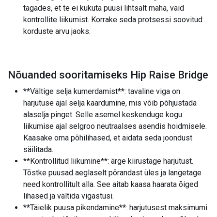
tagades, et te ei kukuta puusi lihtsalt maha, vaid
kontrollite liikumist. Korrake seda protsessi soovitud
korduste arvu jaoks.
Nõuanded sooritamiseks Hip Raise Bridge
**Vältige selja kumerdamist**: tavaline viga on
harjutuse ajal selja kaardumine, mis võib põhjustada
alaselja pinget. Selle asemel keskenduge kogu
liikumise ajal selgroo neutraalses asendis hoidmisele.
Kaasake oma põhilihased, et aidata seda joondust
säilitada.
**Kontrollitud liikumine**: ärge kiirustage harjutust.
Tõstke puusad aeglaselt põrandast üles ja langetage
need kontrollitult alla. See aitab kaasa haarata õiged
lihased ja vältida vigastusi.
**Täielik puusa pikendamine**: harjutusest maksimumi