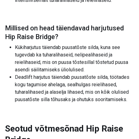
intensiivsemalt tuharalihaseid ja reielihaseid.
Millised on head täiendavad harjutused
Hip Raise Bridge
?
Kükiharjutus täiendab puusatõste silda, kuna see
tugevdab ka tuharalihaseid, nelipealihaseid ja
reielihaseid, mis on puusa tõstesillal tõstetud puusa
asendi säilitamiseks üliolulised.
Deadlift harjutus täiendab puusatõste silda, töötades
kogu tagumise ahelaga, sealhulgas reielihased,
tuharalihased ja alaselja lihased, mis on kõik olulised
puusatõste silla tõhusaks ja ohutuks sooritamiseks.
Seotud võtmesõnad
Hip Raise