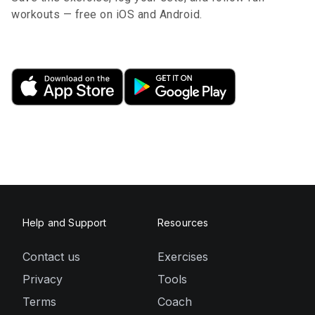
workouts — free on iOS and Android.
Help and Support
Resources
Contact us
Exercises
Privacy
Tools
Terms
Coach