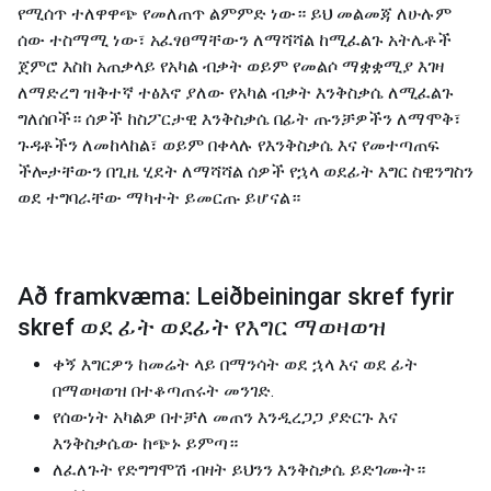
የሚሰጥ ተለዋዋጭ የመለጠጥ ልምምድ ነው። ይህ መልመጃ ለሁሉም
ሰው ተስማሚ ነው፣ አፈፃፀማቸውን ለማሻሻል ከሚፈልጉ አትሌቶች
ጀምሮ እስከ አጠቃላይ የአካል ብቃት ወይም የመልሶ ማቋቋሚያ እገዛ
ለማድረግ ዝቅተኛ ተፅእኖ ያለው የአካል ብቃት እንቅስቃሴ ለሚፈልጉ
ግለሰቦች። ሰዎች ከስፖርታዊ እንቅስቃሴ በፊት ጡንቻዎችን ለማሞቅ፣
ጉዳቶችን ለመከላከል፣ ወይም በቀላሉ የእንቅስቃሴ እና የመተጣጠፍ
ችሎታቸውን በጊዜ ሂደት ለማሻሻል ሰዎች የኋላ ወደፊት እግር ስዊንግስን
ወደ ተግባራቸው ማካተት ይመርጡ ይሆናል።
Að framkvæma: Leiðbeiningar skref fyrir
skref ወደ ፊት ወደፊት የእግር ማወዛወዝ
ቀኝ እግርዎን ከመሬት ላይ በማንሳት ወደ ኋላ እና ወደ ፊት
በማወዛወዝ በተቆጣጠሩት መንገድ.
የሰውነት አካልዎ በተቻለ መጠን እንዲረጋጋ ያድርጉ እና
እንቅስቃሴው ከጭኑ ይምጣ።
ለፈለጉት የድግግሞሽ ብዛት ይህንን እንቅስቃሴ ይድገሙት።