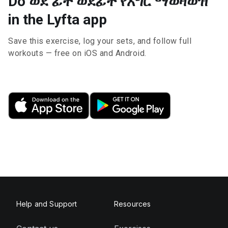
Do ወደ ፊት ወደፊት የእግር ማወዛወዝ
in the Lyfta app
Save this exercise, log your sets, and follow full
workouts — free on iOS and Android.
Help and Support
Resources