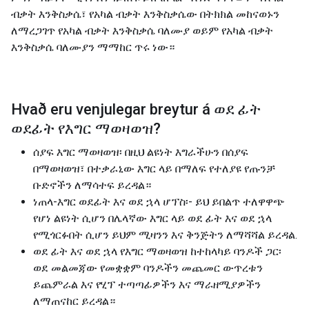
ብቃት እንቅስቃሴ፣ የአካል ብቃት እንቅስቃሴው በትክክል መከናወኑን
ለማረጋገጥ የአካል ብቃት እንቅስቃሴ ባለሙያ ወይም የአካል ብቃት
እንቅስቃሴ ባለሙያን ማማከር ጥሩ ነው።
Hvað eru venjulegar breytur á
ወደ ፊት
ወደፊት የእግር ማወዛወዝ
?
ሰያፍ እግር ማወዛወዝ፡ በዚህ ልዩነት እግራችሁን በሰያፍ
በማወዛወዝ፣ በተቃራኒው እግር ላይ በማለፍ የተለያዩ የጡንቻ
ቡድኖችን ለማሳተፍ ይረዳል።
ነጠላ-እግር ወደፊት እና ወደ ኋላ ሆፕስ፡- ይህ ይበልጥ ተለዋዋጭ
የሆነ ልዩነት ሲሆን በሌላኛው እግር ላይ ወደ ፊት እና ወደ ኋላ
የሚጎርፉበት ሲሆን ይህም ሚዛንን እና ቅንጅትን ለማሻሻል ይረዳል.
ወደ ፊት እና ወደ ኋላ የእግር ማወዛወዝ ከተከላካይ ባንዶች ጋር፡
ወደ መልመጃው የመቋቋም ባንዶችን መጨመር ውጥረቱን
ይጨምራል እና የሂፕ ተጣጣፊዎችን እና ማራዘሚያዎችን
ለማጠናከር ይረዳል።