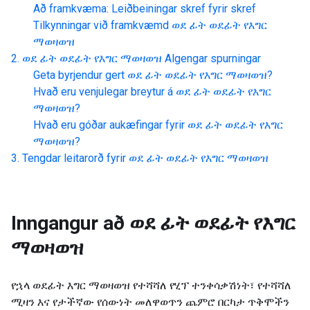
Að framkvæma: Leiðbeiningar skref fyrir skref
Tilkynningar við framkvæmd
ወደ ፊት ወደፊት የእግር
ማወዛወዝ
ወደ ፊት ወደፊት የእግር ማወዛወዝ
Algengar spurningar
Geta byrjendur gert
ወደ ፊት ወደፊት የእግር ማወዛወዝ
?
Hvað eru venjulegar breytur á
ወደ ፊት ወደፊት የእግር
ማወዛወዝ
?
Hvað eru góðar aukæfingar fyrir
ወደ ፊት ወደፊት የእግር
ማወዛወዝ
?
Tengdar leitarorð fyrir
ወደ ፊት ወደፊት የእግር ማወዛወዝ
Inngangur að
ወደ ፊት ወደፊት የእግር
ማወዛወዝ
የኋላ ወደፊት እግር ማወዛወዝ የተሻሻለ የሂፕ ተንቀሳቃሽነት፣ የተሻሻለ
ሚዛን እና የታችኛው የሰውነት መለዋወጥን ጨምሮ በርካታ ጥቅሞችን