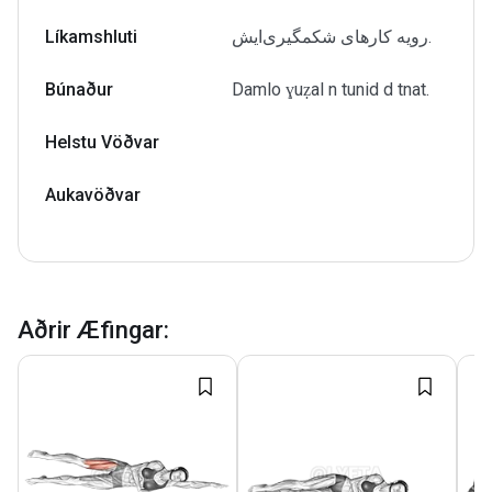
Líkamshluti
رویه کارهای شکمگیری‌ایش.
Búnaður
Damlo ɣuẓal n tunid d tnat.
Helstu Vöðvar
Aukavöðvar
Aðrir Æfingar
: