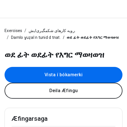
Exercises
رویه کارهای شکمگیری‌ایش.
Damlo ɣuẓal n tunid d tnat.
ወደ ፊት ወደፊት የእግር ማወዛወዝ
ወደ ፊት ወደፊት የእግር ማወዛወዝ
Vista í bókamerki
Deila Æfingu
Æfingarsaga