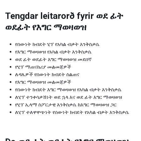
Tengdar leitarorð fyrir
ወደ ፊት
ወደፊት የእግር ማወዛወዝ
የሰውነት ክብደት ሂፕ የአካል ብቃት እንቅስቃሴ
የእግር ማወዛወዝ የአካል ብቃት እንቅስቃሴ
ወደ ፊት ወደፊት እግር ማወዛወዝ መደበኛ
የሂፕ ማጠናከሪያ መልመጃዎች
ለዳሌዎች የሰውነት ክብደት ስልጠና
የእግር ማወዛወዝ መልመጃዎች
የሰውነት ክብደት እግር ማወዛወዝ የአካል ብቃት እንቅስቃሴ
ለሂፕ ተንቀሳቃሽነት ወደ ኋላ እና ወደ ፊት እግር ማወዛወዝ
የሂፕ ኢላማ ስፖርታዊ እንቅስቃሴ ከእግር ማወዛወዝ ጋር
ለሂፕ ተለዋዋጭነት የሰውነት ክብደት የአካል ብቃት እንቅስቃሴ