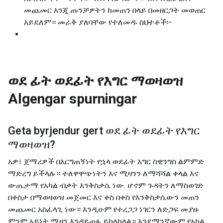
መጨመር እንጂ ጡንቻዎትን ከመጠን በላይ በመዘርጋት መወጠር
አይደለም። መራቅ ያለባቸው የተለመዱ ስህተቶች፡-
ወደ ፊት ወደፊት የእግር ማወዛወዝ
Algengar spurningar
Geta byrjendur gert
ወደ ፊት ወደፊት የእግር
ማወዛወዝ
?
አዎ፣ ጀማሪዎች በእርግጠኝነት የኋላ ወደፊት እግር ስዊንግስ ልምምድ
ማድረግ ይችላሉ። ተለዋዋጭነትን እና ሚዛንን ለማሻሻል ቀላል እና
ውጤታማ የአካል ብቃት እንቅስቃሴ ነው. ሆኖም ጉዳትን ለማስወገድ
በቀስታ በማወዛወዝ መጀመር እና ቀስ በቀስ የእንቅስቃሴውን መጠን
መጨመር አስፈላጊ ነው። እንዲሁም የተረጋጋ ነገርን ለድጋፍ መያዙ
ምንም አይነት ሚዛን እንዳይጠፋ ይከላከላል። እንደማንኛውም የአካል