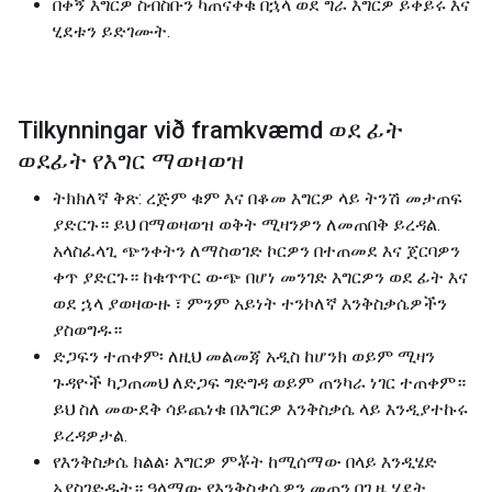
በቀኝ እግርዎ ስብስቡን ካጠናቀቁ በኋላ ወደ ግራ እግርዎ ይቀይሩ እና
ሂደቱን ይድገሙት.
Tilkynningar við framkvæmd ወደ ፊት
ወደፊት የእግር ማወዛወዝ
ትክክለኛ ቅጽ: ረጅም ቁም እና በቆመ እግርዎ ላይ ትንሽ መታጠፍ
ያድርጉ። ይህ በማወዛወዝ ወቅት ሚዛንዎን ለመጠበቅ ይረዳል.
አላስፈላጊ ጭንቀትን ለማስወገድ ኮርዎን በተጠመደ እና ጀርባዎን
ቀጥ ያድርጉ። ከቁጥጥር ውጭ በሆነ መንገድ እግርዎን ወደ ፊት እና
ወደ ኋላ ያወዛውዙ ፣ ምንም አይነት ተንኮለኛ እንቅስቃሴዎችን
ያስወግዱ።
ድጋፍን ተጠቀም፡ ለዚህ መልመጃ አዲስ ከሆንክ ወይም ሚዛን
ጉዳዮች ካጋጠመህ ለድጋፍ ግድግዳ ወይም ጠንካራ ነገር ተጠቀም።
ይህ ስለ መውደቅ ሳይጨነቁ በእግርዎ እንቅስቃሴ ላይ እንዲያተኩሩ
ይረዳዎታል.
የእንቅስቃሴ ክልል፡ እግርዎ ምቾት ከሚሰማው በላይ እንዲሄድ
አያስገድዱት። ዓላማው የእንቅስቃሴዎን መጠን በጊዜ ሂደት