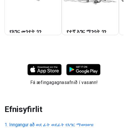
የእግር መጎተት ጎን
የተኛ እግር ማንሳት ጎን
F
Fá æfingagagnasafnið í vasann!
Efnisyfirlit
Inngangur að
ወደ ፊት ወደፊት የእግር ማወዛወዝ