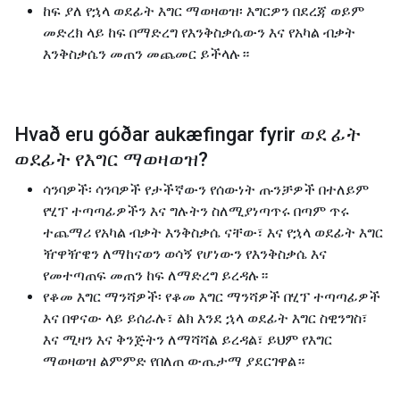
ከፍ ያለ የኋላ ወደፊት እግር ማወዛወዝ፡ እግርዎን በደረጃ ወይም
መድረክ ላይ ከፍ በማድረግ የእንቅስቃሴውን እና የአካል ብቃት
እንቅስቃሴን መጠን መጨመር ይችላሉ።
Hvað eru góðar aukæfingar fyrir
ወደ ፊት
ወደፊት የእግር ማወዛወዝ
?
ሳንባዎች፡ ሳንባዎች የታችኛውን የሰውነት ጡንቻዎች በተለይም
የሂፕ ተጣጣፊዎችን እና ግሉትን ስለሚያነጣጥሩ በጣም ጥሩ
ተጨማሪ የአካል ብቃት እንቅስቃሴ ናቸው፣ እና የኋላ ወደፊት እግር
ዥዋዥዌን ለማከናወን ወሳኝ የሆነውን የእንቅስቃሴ እና
የመተጣጠፍ መጠን ከፍ ለማድረግ ይረዳሉ።
የቆመ እግር ማንሻዎች፡ የቆመ እግር ማንሻዎች በሂፕ ተጣጣፊዎች
እና በዋናው ላይ ይሰራሉ፣ ልክ እንደ ኋላ ወደፊት እግር ስዊንግስ፣
እና ሚዛን እና ቅንጅትን ለማሻሻል ይረዳል፣ ይህም የእግር
ማወዛወዝ ልምምድ የበለጠ ውጤታማ ያደርገዋል።