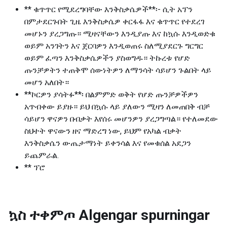
** ቁጥጥር የሚደረግባቸው እንቅስቃሴዎች**፡- ሲት አፕን
በምታደርጉበት ጊዜ እንቅስቃሴዎ ቀርፋፋ እና ቁጥጥር የተደረገ
መሆኑን ያረጋግጡ። ሚዛናቸውን እንዲያጡ እና ከኳሱ እንዲወድቁ
ወይም አንገትን እና ጀርባዎን እንዲወጠሩ ስለሚያደርጉ ግርግር
ወይም ፈጣን እንቅስቃሴዎችን ያስወግዱ። ትኩረቱ የሆድ
ጡንቻዎትን ተጠቅሞ ሰውነትዎን ለማንሳት ሳይሆን ጉልበት ላይ
መሆን አለበት።
**ኮርዎን ያሳትፉ**፡ በልምምድ ወቅት የሆድ ጡንቻዎችዎን
አጥብቀው ይያዙ። ይህ በኳሱ ላይ ያለውን ሚዛን ለመጠበቅ ብቻ
ሳይሆን ዋናዎን በብቃት እየሰሩ መሆንዎን ያረጋግጣል። የተለመደው
ስህተት ዋናውን ዘና ማድረግ ነው, ይህም የአካል ብቃት
እንቅስቃሴን ውጤታማነት ይቀንሳል እና የመቁሰል አደጋን
ይጨምራል.
** ፕሮ
ኳስ ተቀምጦ
Algengar spurningar