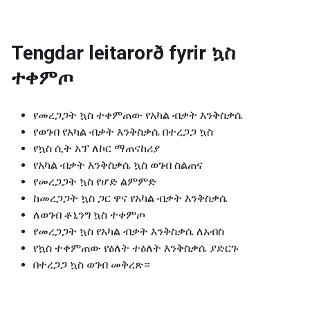
Tengdar leitarorð fyrir
ኳስ
ተቀምጦ
የመረጋጋት ኳስ ተቀምጠው የአካል ብቃት እንቅስቃሴ
የወገብ የአካል ብቃት እንቅስቃሴ በተረጋጋ ኳስ
የኳስ ሲት አፕ ለኮር ማጠናከሪያ
የአካል ብቃት እንቅስቃሴ ኳስ ወገብ ስልጠና
የመረጋጋት ኳስ የሆድ ልምምድ
ከመረጋጋት ኳስ ጋር ዋና የአካል ብቃት እንቅስቃሴ
ለወገብ ቶኒንግ ኳስ ተቀምጦ
የመረጋጋት ኳስ የአካል ብቃት እንቅስቃሴ ለአብስ
የኳስ ተቀምጠው የዕለት ተዕለት እንቅስቃሴ ያድርጉ
በተረጋጋ ኳስ ወገብ መቅረጽ።