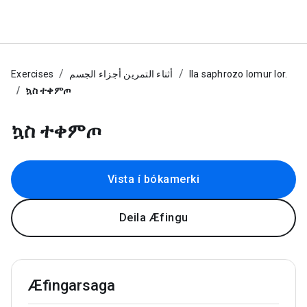
Exercises
أثناء التمرين أجزاء الجسم
Ila saphrozo lomur lor.
ኳስ ተቀምጦ
ኳስ ተቀምጦ
Vista í bókamerki
Deila Æfingu
Æfingarsaga