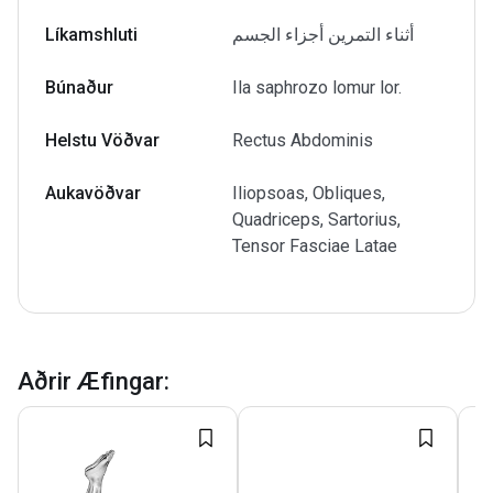
Líkamshluti
أثناء التمرين أجزاء الجسم
Búnaður
Ila saphrozo lomur lor.
Helstu Vöðvar
Rectus Abdominis
Aukavöðvar
Iliopsoas, Obliques,
Quadriceps, Sartorius,
Tensor Fasciae Latae
Aðrir Æfingar
: