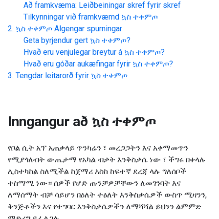
Að framkvæma: Leiðbeiningar skref fyrir skref
Tilkynningar við framkvæmd
ኳስ ተቀምጦ
ኳስ ተቀምጦ
Algengar spurningar
Geta byrjendur gert
ኳስ ተቀምጦ
?
Hvað eru venjulegar breytur á
ኳስ ተቀምጦ
?
Hvað eru góðar aukæfingar fyrir
ኳስ ተቀምጦ
?
Tengdar leitarorð fyrir
ኳስ ተቀምጦ
Inngangur að
ኳስ ተቀምጦ
የቦል ሲት አፕ አጠቃላይ ጥንካሬን ፣ መረጋጋትን እና አቀማመጥን
የሚያጎለብት ውጤታማ የአካል ብቃት እንቅስቃሴ ነው ፣ ችግሩ በቀላሉ
ሊስተካከል ስለሚችል ከጀማሪ እስከ ከፍተኛ ደረጃ ላሉ ግለሰቦች
ተስማሚ ነው። ሰዎች የሆድ ጡንቻዎቻቸውን ለመገንባት እና
ለማሰማት ብቻ ሳይሆን በዕለት ተዕለት እንቅስቃሴዎች ውስጥ ሚዛንን,
ቅንጅቶችን እና የተግባር እንቅስቃሴዎችን ለማሻሻል ይህንን ልምምድ
ማድረግ ይፈልጋሉ.