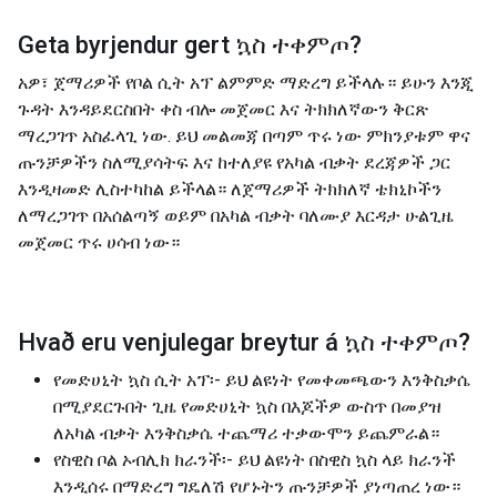
Geta byrjendur gert
ኳስ ተቀምጦ
?
አዎ፣ ጀማሪዎች የቦል ሲት አፕ ልምምድ ማድረግ ይችላሉ። ይሁን እንጂ
ጉዳት እንዳይደርስበት ቀስ ብሎ መጀመር እና ትክክለኛውን ቅርጽ
ማረጋገጥ አስፈላጊ ነው. ይህ መልመጃ በጣም ጥሩ ነው ምክንያቱም ዋና
ጡንቻዎችን ስለሚያሳትፍ እና ከተለያዩ የአካል ብቃት ደረጃዎች ጋር
እንዲዛመድ ሊስተካከል ይችላል። ለጀማሪዎች ትክክለኛ ቴክኒኮችን
ለማረጋገጥ በአሰልጣኝ ወይም በአካል ብቃት ባለሙያ እርዳታ ሁልጊዜ
መጀመር ጥሩ ሀሳብ ነው።
Hvað eru venjulegar breytur á
ኳስ ተቀምጦ
?
የመድሀኒት ኳስ ሲት አፕ፡- ይህ ልዩነት የመቀመጫውን እንቅስቃሴ
በሚያደርጉበት ጊዜ የመድሀኒት ኳስ በእጆችዎ ውስጥ በመያዝ
ለአካል ብቃት እንቅስቃሴ ተጨማሪ ተቃውሞን ይጨምራል።
የስዊስ ቦል ኦብሊክ ክራንች፡- ይህ ልዩነት በስዊስ ኳስ ላይ ክራንች
እንዲሰሩ በማድረግ ግዴለሽ የሆኑትን ጡንቻዎች ያነጣጠረ ነው።