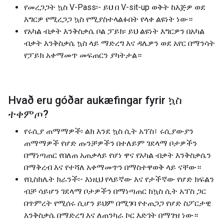
የመረጋጋት ኳስ V-Pass፡- ይህ በ V-sit-up ወቅት ከእጅዎ ወደ
እግርዎ የሚረጋጋ ኳስ የሚያስተላልፉበት የላቀ ልዩነት ነው።
የአካል ብቃት እንቅስቃሴ ቦል ፓይክ፡ ይህ ልዩነት እግርዎን በአካል
ብቃት እንቅስቃሴ ኳስ ላይ ማድረግ እና ዳሌዎን ወደ አየር በማንሳት
የፓይክ አቀማመጥ መፍጠርን ያካትታል።
Hvað eru góðar aukæfingar fyrir
ኳስ
ተቀምጦ
?
የሩሲያ ጠማማዎች፡ ልክ እንደ ኳስ ሲት አፕስ፣ ሩሲያውያን
ጠማማዎች የሆድ ጡንቻዎችን በተለይም ገደላማ ቦታዎችን
በማነጣጠር የበለጠ አጠቃላይ የሆነ ዋና የአካል ብቃት እንቅስቃሴን
በማቅረብ እና የተሻለ አቀማመጥን በማስተዋወቅ ላይ ናቸው።
የቢስክሌት ክራንች፡- እነዚህ የላይኛው እና የታችኛው የሆድ ክፍልን
ብቻ ሳይሆን ገደላማ ቦታዎችን በማነጣጠር ከኳስ ሲት አፕስ ጋር
በጥምረት የሚሰሩ ሲሆን ይህም በሚገባ የተጠጋጋ የሆድ ስፖርታዊ
እንቅስቃሴ በማድረግ እና ለጠንካራ ኮር እድገት በማገዝ ነው።