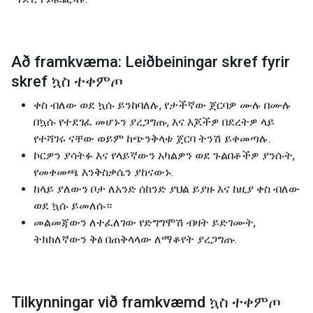
Að framkvæma: Leiðbeiningar skref fyrir
skref ኳስ ተቀምጦ
ቀስ ብለው ወደ ኳሱ ይንከባለሉ, የታችኛው ጀርባዎ ሙሉ በሙሉ
በኳሱ የተደገፈ መሆኑን ያረጋግጡ, እና እጆችዎ በደረትዎ ላይ
የተሻገሩ ናቸው ወይም ከጭንቅላቱ ጀርባ ትንሽ ይቀመጣሉ.
ኮርዎን ያሳትፉ እና የላይኛውን አካልዎን ወደ ጉልበቶችዎ ያንሱት,
የመቀመጫ እንቅስቃሴን ያከናውኑ.
ከላይ ያለውን ቦታ ለአንድ ሰከንድ ያህል ይያዙ እና ከዚያ ቀስ ብለው
ወደ ኳሱ ይመለሱ።
መልመጃውን ለተፈለገው የድግግሞሽ ብዛት ይድገሙት,
ትክክለኛውን ቅፅ በጠቅላላው ለማቆየት ያረጋግጡ.
Tilkynningar við framkvæmd ኳስ ተቀምጦ