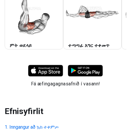
ምት ወደላይ
ተጣጣፊ እግር ተቀመጥ
ተ
Fá æfingagagnasafnið í vasann!
Efnisyfirlit
Inngangur að
ኳስ ተቀምጦ