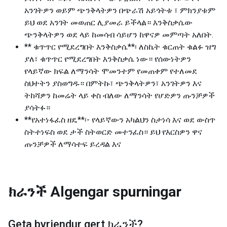
አንገትዎን ወይም ጭንቅላትዎን በጭራሽ አይጎትቱ ፣ ምክንያቱም
ይህ ወደ አንገት መወጠር ሊያመራ ይችላል። እንቅስቃሴው
ጭንቅላትዎን ወደ ላይ ከመሳብ ሳይሆን ከዋናዎ መምጣት አለበት.
** ቁጥጥር የሚደረግበት እንቅስቃሴ**፡ ለስኬት ቁርጠት ቁልፉ ዝግ
ያለ፣ ቁጥጥር የሚደረግበት እንቅስቃሴ ነው። የሰውነትዎን
የላይኛው ክፍል ለማንሳት ሞመንተም የመጠቀም የተለመደ
ስህተትን ያስወግዱ። በምትኩ፣ ጭንቅላትዎን፣ አንገትዎን እና
ትከሻዎን ከመሬት ላይ ቀስ ብለው ለማንሳት የሆድዎን ጡንቻዎች
ያሳትፉ።
**የአተነፋፈስ ዘዴ**፡- የላይኛውን አካልህን ስታነሳ እና ወደ ውስጥ
ስትተነፍስ ወደ ታች ስትወርድ መተንፈስ። ይህ የእርስዎን ዋና
ጡንቻዎች ለማሳተፍ ይረዳል እና
ክራንች
Algengar spurningar
Geta byrjendur gert
ክራንች
?