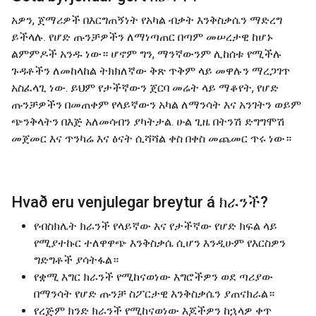
አዎን, ጀማሪዎች በእርግጠኝነት የአካል ብቃት እንቅስቃሴን ማድረግ
ይችላሉ. የሆድ ጡንቻዎችን ለማነጣጠር በጣም መሠረታዊ ከሆኑ
ልምምዶች አንዱ ነው። ሆኖም ግን, ማንኛውንም ሊከሰቱ የሚችሉ
ጉዳቶችን ለመከላከል ትክክለኛው ቅጽ ጥቅም ላይ መዋሉን ማረጋገጥ
አስፈላጊ ነው. ይህም የታችኛውን ጀርባ መሬት ላይ ማቆየት, የሆድ
ጡንቻዎችን በመጠቀም የላይኛውን አካል ለማንሳት እና አንገትን ወይም
ጭንቅላትን በእጅ አለመሳብን ያካትታል. ሁል ጊዜ በትንሽ ድግግሞሽ
መጀመር እና ጥንካሬ እና ፅናት ሲሻሻል ቀስ በቀስ መጨመር ጥሩ ነው።
Hvað eru venjulegar breytur á
ክራንች
?
የብስክሌት ክራንች የላይኛው እና የታችኛው የሆድ ክፍል ላይ
የሚያተኩር ተለዋዋጭ እንቅስቃሴ ሲሆን እንዲሁም የእርስዎን
ግድግቶች ያሳትፋል።
የቋሚ እግር ክራንች የሚከናወነው እግሮችዎን ወደ ጣሪያው
በማንሳት የሆድ ጡንቻ ስፖርታዊ እንቅስቃሴን ያጠናክራል።
የረጅም ክንድ ክራንች የሚከናወነው እጆችዎን ከኋላዎ ቀጥ