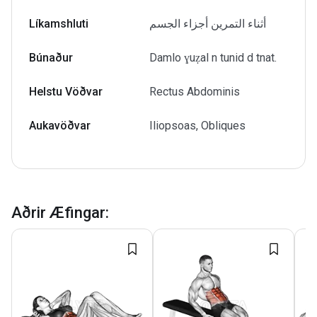
Líkamshluti
أثناء التمرين أجزاء الجسم
Búnaður
Damlo ɣuẓal n tunid d tnat.
Helstu Vöðvar
Rectus Abdominis
Aukavöðvar
Iliopsoas, Obliques
Aðrir Æfingar
: