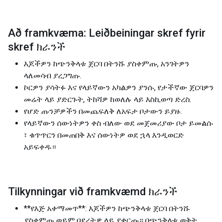
Að framkvæma: Leiðbeiningar skref fyrir
skref ክራንች
እጆችዎን ከጭንቅላቱ ጀርባ በትንሹ ያስቀምጡ, አንገትዎን
ላለመሳብ ያረጋግጡ.
ኮርዎን ያሳትፉ እና የላይኛውን አካልዎን ያንሱ, የታችኛው ጀርባዎን
መሬት ላይ ያድርጉት, ትከሻዎ ከወለሉ ላይ እስኪወጣ ድረስ.
የሆድ ጡንቻዎችን በመጨፍለቅ ለአፍታ ቦታውን ይያዙ.
የላይኛውን ሰውነትዎን ቀስ ብለው ወደ መጀመሪያው ቦታ ይመልሱ
፣ ቁጥጥርን በመጠበቅ እና ሰውነትዎ ወደ ኋላ እንዲወርድ
አይፍቀዱ።
Tilkynningar við framkvæmd ክራንች
**የእጅ አቀማመጥ**: እጆችዎን ከጭንቅላቱ ጀርባ በትንሹ
ያስቀምጡ ወይም በደረትዎ ላይ ያቋርጡ። በጭንቅላቱ ወቅት