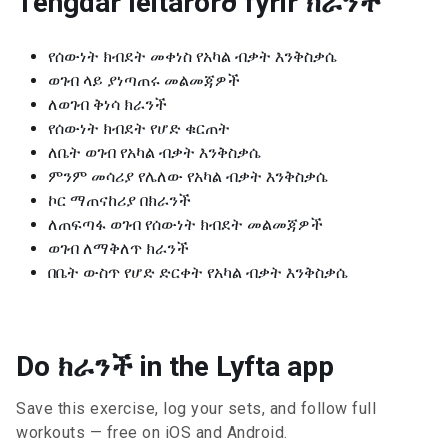
Tengdar leitarorð fyrir
ክራንች
የሰውነት ክብደት መቀነስ የአካል ብቃት እንቅስቃሴ
ወገብ ላይ ያነጣጠሩ መልመጃዎች
ለወገብ ቅነሳ ክራንች
የሰውነት ክብደት የሆድ ቁርጠት
ለቤት ወገብ የአካል ብቃት እንቅስቃሴ
ምንም መሳሪያ የሌለው የአካል ብቃት እንቅስቃሴ
ኮር ማጠናከሪያ በክራንች
ለጠፍጣፋ ወገብ የሰውነት ክብደት መልመጃዎች
ወገብ ለማቅለጥ ክራንች
በቤት ውስጥ የሆድ ድርቀት የአካል ብቃት እንቅስቃሴ
Do ክራንች in the Lyfta app
Save this exercise, log your sets, and follow full
workouts — free on iOS and Android.