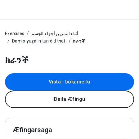
Exercises
أثناء التمرين أجزاء الجسم
Damlo ɣuẓal n tunid d tnat.
ክራንች
ክራንች
Vista í bókamerki
Deila Æfingu
Æfingarsaga