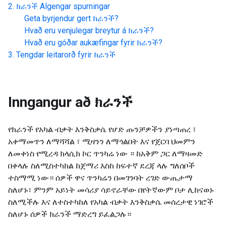
ክራንች
Algengar spurningar
Geta byrjendur gert
ክራንች
?
Hvað eru venjulegar breytur á
ክራንች
?
Hvað eru góðar aukæfingar fyrir
ክራንች
?
Tengdar leitarorð fyrir
ክራንች
Inngangur að
ክራንች
የክራንች የአካል ብቃት እንቅስቃሴ የሆድ ጡንቻዎችን ያነጣጠረ ፣
አቀማመጥን ለማሻሻል ፣ ሚዛንን ለማጎልበት እና የጀርባ ህመምን
ለመቀነስ የሚረዳ ክላሲክ ኮር ጥንካሬ ነው ። ከአቅም ጋር ለማዛመድ
በቀላሉ ስለሚስተካከል ከጀማሪ እስከ ከፍተኛ ደረጃ ላሉ ግለሰቦች
ተስማሚ ነው። ሰዎች ዋና ጥንካሬን በመገንባት ረገድ ውጤታማ
ስለሆኑ፣ ምንም አይነት መሳሪያ ሳይኖራቸው በየትኛውም ቦታ ሊከናወኑ
ስለሚችሉ እና ለተስተካከለ የአካል ብቃት እንቅስቃሴ መሰረታዊ ነገሮች
ስለሆኑ ሰዎች ክራንች ማድረግ ይፈልጋሉ።