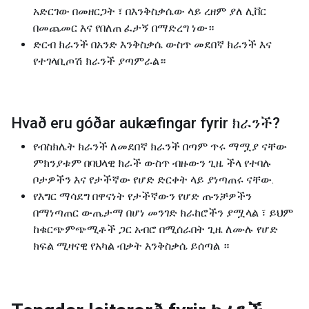
አድርገው በመዘርጋት ፣ በእንቅስቃሴው ላይ ረዘም ያለ ሊቨር
በመጨመር እና የበለጠ ፈታኝ በማድረግ ነው።
ድርብ ክራንች በአንድ እንቅስቃሴ ውስጥ መደበኛ ክራንች እና
የተገላቢጦሽ ክራንች ያጣምራል።
Hvað eru góðar aukæfingar fyrir
ክራንች
?
የብስክሌት ክራንች ለመደበኛ ክራንች በጣም ጥሩ ማሟያ ናቸው
ምክንያቱም በባህላዊ ክራች ውስጥ ብዙውን ጊዜ ችላ የተባሉ
ቦታዎችን እና የታችኛው የሆድ ድርቀት ላይ ያነጣጠሩ ናቸው.
የእግር ማሳደግ በዋናነት የታችኛውን የሆድ ጡንቻዎችን
በማነጣጠር ውጤታማ በሆነ መንገድ ክራከሮችን ያሟላል ፣ ይህም
ከቁርጭምጭሚቶች ጋር አብሮ በሚሰራበት ጊዜ ለሙሉ የሆድ
ክፍል ሚዛናዊ የአካል ብቃት እንቅስቃሴ ይሰጣል ።