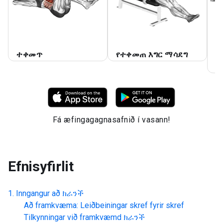
ተቀመጥ
የተቀመጠ እግር ማሳደግ
የ
ክ
Fá æfingagagnasafnið í vasann!
Efnisyfirlit
Inngangur að
ክራንች
Að framkvæma: Leiðbeiningar skref fyrir skref
Tilkynningar við framkvæmd
ክራንች