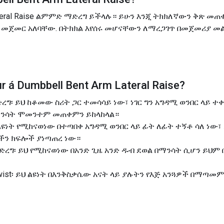
Lateral Raise ልምምድ ማድረግ ይችላሉ። ይሁን እንጂ ትክክለኛውን ቅጽ 
ት መጀመር አለባቸው. በትክክል እየሰሩ መሆናቸውን ለማረጋገጥ በመጀመሪያ
r á
Dumbbell Bent Arm Lateral Raise
?
ግ፡ ይህ ከቆመው ስሪት ጋር ተመሳሳይ ነው፣ ነገር ግን አግዳሚ ወንበር ላይ ተ
ማንሳት ሞመንተም መጠቀምን ይከላከላል።
ልዩነት የሚከናወነው በተጣበቀ አግዳሚ ወንበር ላይ ፊት ለፊት ተኝቶ ሳለ ነው፣
ችን ክፍሎች ያነጣጠረ ነው።
ማድረግ፡ ይህ የሚከናወነው በአንድ ጊዜ አንድ ዱብ ደወል በማንሳት ሲሆን ይህም በ
h a Twist፡ ይህ ልዩነት በእንቅስቃሴው አናት ላይ ያሉትን የእጅ አንጓዎች በ