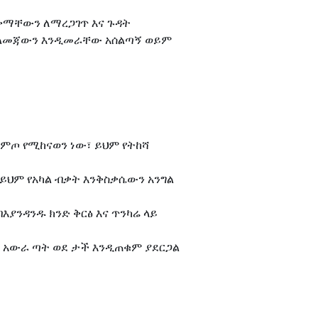
መጠቀማቸውን ለማረጋገጥ እና ጉዳት
 መልመጃውን እንዲመራቸው አሰልጣኝ ወይም
ቀምጦ የሚከናወን ነው፣ ይህም የትከሻ
 ይህም የአካል ብቃት እንቅስቃሴውን አንግል
እያንዳንዱ ክንድ ቅርፅ እና ጥንካሬ ላይ
ማጣመም አውራ ጣት ወደ ታች እንዲጠቁም ያደርጋል