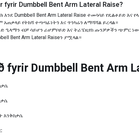
 fyrir
Dumbbell Bent Arm Lateral Raise
?
 እንደ Dumbbell Bent Arm Lateral Raise ተመሳሳይ የዴልቶይድ እና 
 አጠቃላይ የትከሻ ተጣጣፊነትን እና ጥንካሬን ለማሻሻል ይረዳል።
ይድ ዒላማን ብቻ ሳይሆን ራሆምቦይድ እና ትራፔዚየስ ጡንቻዎችን ጭምር ነው።
ll Bent Arm Lateral Raiseን ያሟላል።
 fyrir
Dumbbell Bent Arm La
ስቃሴ
ስቃሴ
ቃት እንቅስቃሴ
ር