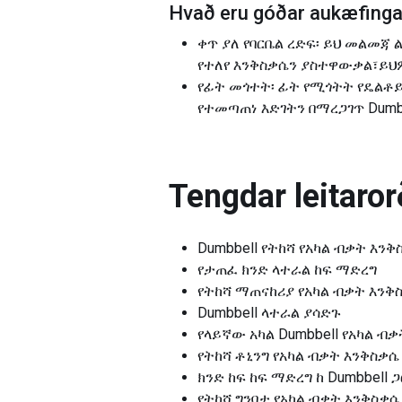
Hvað eru góðar aukæfingar
ቀጥ ያለ የባርቤል ረድፍ፡ ይህ መልመጃ ልክ
የተለየ እንቅስቃሴን ያስተዋውቃል፣ይህም
የፊት መጎተት፡ ፊት የሚጎትት የዴልቶ
የተመጣጠነ እድገትን በማረጋገጥ Dumbbe
Tengdar leitarorð
Dumbbell የትከሻ የአካል ብቃት እንቅ
የታጠፈ ክንድ ላተራል ከፍ ማድረግ
የትከሻ ማጠናከሪያ የአካል ብቃት እንቅ
Dumbbell ላተራል ያሳድጉ
የላይኛው አካል Dumbbell የአካል ብ
የትከሻ ቶኒንግ የአካል ብቃት እንቅስቃሴ
ክንድ ከፍ ከፍ ማድረግ ከ Dumbbell ጋ
የትከሻ ግንባታ የአካል ብቃት እንቅስቃሴ