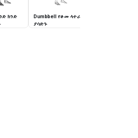
አንድ ክንድ
Dumbbell የቆመ ላተራል
Dumbbell ተቀምጧ
ጉ
ያሳድጉ
ላተራል ማሳደግ