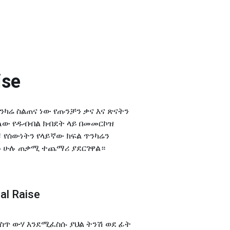
ise
ጥንካሬ ስልጠና ነው የጡንቻን ቃና እና ጽናትን
ለው የዱብብል ክብደት ላይ በመመርኮዝ
 የሰውነትን የላይኛው ክፍል ጥንካሬን
ልጉ ሁሉ ጠቃሚ ተጨማሪ ያደርገዋል።
al Raise
ስጥ ውሃ እንደሚፈስሱ ያህል ትንሽ ወደ ፊት