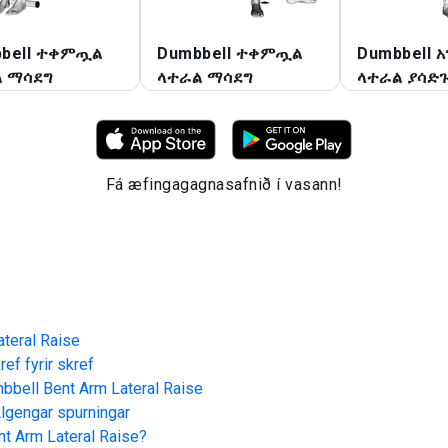
bell ተቀምጧል
Dumbbell ተቀምጧል
Dumbbell 
 ማሳደግ
ላተራል ማሳደግ
ላተራል ያሳድ
Fá æfingagagnasafnið í vasann!
teral Raise
ef fyrir skref
bbell Bent Arm Lateral Raise
lgengar spurningar
t Arm Lateral Raise
?