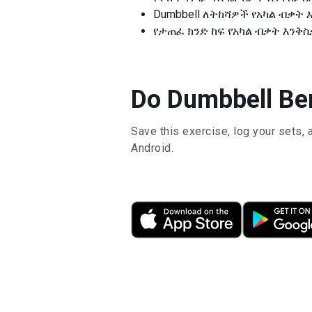
Dumbbell ለትከሻዎች የአካል ብቃት 
የታጠፈ ክንድ ከፍ የአካል ብቃት እንቅ
Do Dumbbell Ben
Save this exercise, log your sets, 
Android.