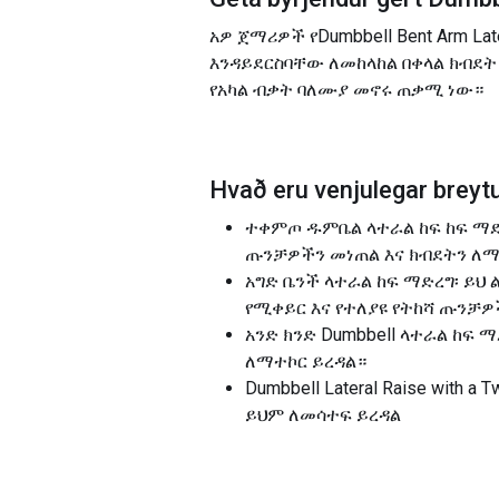
አዎ ጀማሪዎች የDumbbell Bent Arm 
እንዳይደርስባቸው ለመከላከል በቀላል ክብደ
የአካል ብቃት ባለሙያ መኖሩ ጠቃሚ ነው።
Hvað eru venjulegar breytu
ተቀምጦ ዱምቤል ላተራል ከፍ ከፍ ማድረ
ጡንቻዎችን መነጠል እና ክብደትን ለ
አግድ ቤንች ላተራል ከፍ ማድረግ፡ ይህ 
የሚቀይር እና የተለያዩ የትከሻ ጡንቻዎ
አንድ ክንድ Dumbbell ላተራል ከፍ 
ለማተኮር ይረዳል።
Dumbbell Lateral Raise wit
ይህም ለመሳተፍ ይረዳል