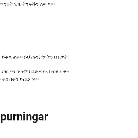
ናውንበት ጊዜ ትንፋሹን አውጣ።
ን ይቆጣጠሩ። ይህ ጡንቻዎትን በብቃት
ገር ግን በጣም ከባድ የሆኑ ክብደቶችን
ድ ቀስ በቀስ ይጨምሩ።
spurningar