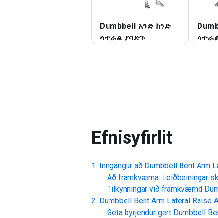
Dumbbell አንድ ክንድ
Dumb
ላተራል ያሳድጉ
ላተራል
Efnisyfirlit
Inngangur að
Dumbbell Bent Arm La
Að framkvæma: Leiðbeiningar skr
Tilkynningar við framkvæmd
Dum
Dumbbell Bent Arm Lateral Raise
A
Geta byrjendur gert
Dumbbell Ben