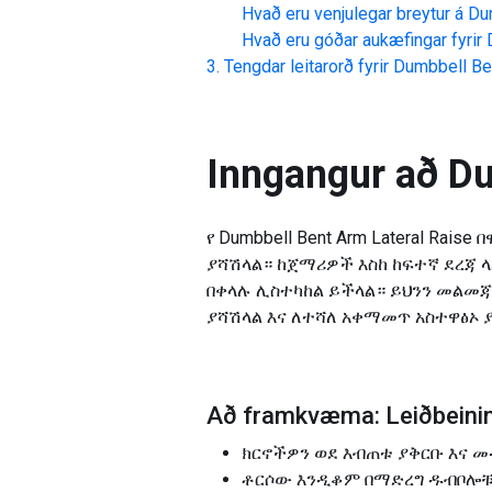
Hvað eru venjulegar breytur á
Du
Hvað eru góðar aukæfingar fyrir
Tengdar leitarorð fyrir
Dumbbell Ben
Inngangur að
Du
የ Dumbbell Bent Arm Lateral R
ያሻሽላል። ከጀማሪዎች እስከ ከፍተኛ ደረጃ
በቀላሉ ሊስተካከል ይችላል። ይህንን መልመጃ
ያሻሽላል እና ለተሻለ አቀማመጥ አስተዋፅኦ 
Að framkvæma: Leiðbeining
ክርኖችዎን ወደ እብጠቱ ያቅርቡ እና መ
ቶርሶው እንዲቆም በማድረግ ዱብቦሎቹን