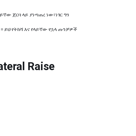
የላይኛው ጀርባ ላይ ያነጣጠረ ነው፣ነገር ግን
 ይህ የትከሻ እና የላይኛው የኋላ ጡንቻዎች
teral Raise