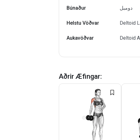
Búnaður
دومبل
Helstu Vöðvar
Deltoid L
Aukavöðvar
Deltoid A
Aðrir Æfingar
: