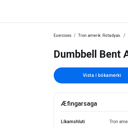
Exercises
Tron amerik: Rotadyax.
Dumbbell Bent A
Vista í bókamerki
Æfingarsaga
Líkamshluti
Tron amer