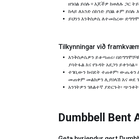
ዘንበል ይበሉ። እጆችዎ ከወለሉ ጋር ት
ከላይ ለአንድ ሰከንድ ያህል ቆም ይበሉ
ይህንን እንቅስቃሴ ለተመከረው ድግግ
Tilkynningar við framkvæ
እንቅስቃሴዎን ይቆጣጠሩ፡ በድግግሞሾቹ
ያሳትፋል እና የጉዳት አደጋን ይቀንሳል።
ተገቢውን ክብደት ተጠቀም፡ ውጤቱን ለ
መጠቀም መልክዎን ሊያበላሽ እና ወደ ጉ
አንገትዎን ገለልተኛ ያድርጉት፡ ጭንቀት
Dumbbell Bent A
Geta byrjendur gert
Dumbbe