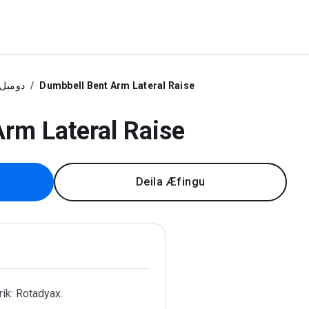
دومبل
Dumbbell Bent Arm Lateral Raise
rm Lateral Raise
Deila Æfingu
ik: Rotadyax.