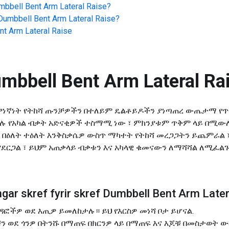
mbbell Bent Arm Lateral Raise
?
Dumbbell Bent Arm Lateral Raise
?
t Arm Lateral Raise
mbbell Bent Arm Lateral Ra
aise በዋነኛነት የትከሻ ጡንቻዎችን በተለይም ዴልቶይዶችን ያነጣጠረ ውጤታማ የ
 ላሉ የአካል ብቃት አድናቂዎች ተስማሚ ነው ፣ ምክንያቱም ጥቅም ላይ በሚው
 በዕለት ተዕለት እንቅስቃሴዎ ውስጥ ማካተት የትከሻ መረጋጋትን ይጨምራል ፣
ያደርጋል ፣ ይህም አጠቃላይ ብቃቱን እና አካላዊ ቁመናውን ለማሻሻል ለሚፈ
ar skref fyrir skref Dumbbell Bent Arm Later
ዳፎችዎ ወደ እጢዎ ይመለከታሉ። ይህ የእርስዎ መነሻ ቦታ ይሆናል.
 ወደ ጎንዎ በትንሹ በማጠፍ በክርንዎ ላይ በማጠፍ እና እጆቹ በመስታወት ው