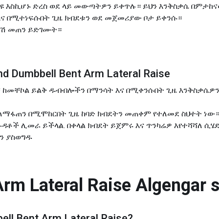
ይዩ እስኪሆኑ ድረስ ወደ ላይ መውጣትዎን ይቀጥሉ። ይህን እንቅስቃሴ በምታከ
 እና በሚተነፍሱበት ጊዜ ክብደቱን ወደ መጀመሪያው ቦታ ይቀንሱ።
ሞሽ መጠን ይድገሙት።
md Dumbbell Bent Arm Lateral Raise
 ከመቸኮል ይልቅ ዱብብሎችን በማንሳት እና በሚቀንሱበት ጊዜ እንቅስቃሴዎ
ማፋጠን በሚሞከርበት ጊዜ ከባድ ክብደትን መጠቀም የተለመደ ስህተት ነው። ነ
ዳቶች ሊመራ ይችላል. በቀላል ክብደት ይጀምሩ እና ጥንካሬዎ እየተሻሻለ ሲሄ
ን ያስወግዱ
rm Lateral Raise
Algengar 
ll Bent Arm Lateral Raise
?