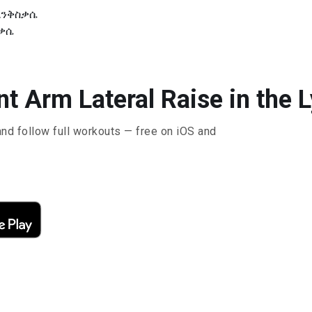
እንቅስቃሴ
ስቃሴ
t Arm Lateral Raise in the L
and follow full workouts — free on iOS and