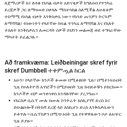
ለጀማሪዎች እና ለላቁ የአካል ብቃት አድናቂዎች ከግለሰብ የጥንካሬ
ደረጃዎች ጋር ለማዛመድ በቀላሉ ማስተካከል ስለሚችል ለሁለቱም
ተስማሚ የአካል ብቃት እንቅስቃሴ ነው። የክንድ ጡንቻን ትርጉም
ለማሻሻል፣ የሰውነትን የላይኛው ክፍል ጥንካሬ ለማሻሻል እና የእለት
ተእለት እንቅስቃሴን ለመርዳት ሰዎች ይህንን መልመጃ ወደ ተግባራቸው
ማካተት ይፈልጋሉ።
Að framkvæma: Leiðbeiningar skref fyrir
skref Dumbbell ተቀምጧል ከርል
አሁን፣ የላይኛው ክንዶች ቆመው በሚቆዩበት ጊዜ፣ በሚተነፍሱበት
ጊዜ የሁለትዮሽ እጥፎችን በሚይዙበት ጊዜ ክብደቶቹን ይከርክሙ።
ክንዶችዎ ብቻ መንቀሳቀስ እንዳለባቸው ያረጋግጡ።
የእርስዎ ቢሴፕ ሙሉ በሙሉ ኮንትራት እስኪያገኝ ድረስ እና
ድቡልቡሎች በትከሻ ደረጃ ላይ እስኪሆኑ ድረስ እንቅስቃሴውን
ይቀጥሉ። ቢሴፕስዎን በሚጭኑበት ጊዜ የተዋዋለውን ቦታ ለአጭር
ጊዜ ይያዙ።