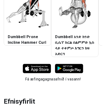
Dumbbell Prone
Dumbbell አንድ ክንድ
D
Incline Hammer Curl
ቢሴፕ ከርል በልምምድ ኳስ
B
ላይ ተቀምጦ እግርን ከፍ
አድርጎ
Fá æfingagagnasafnið í vasann!
Efnisyfirlit