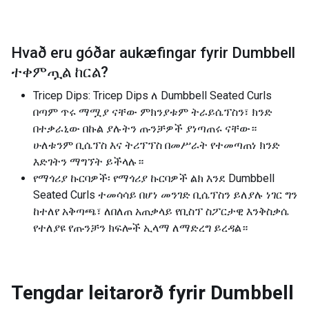
Hvað eru góðar aukæfingar fyrir
Dumbbell
ተቀምጧል ከርል
?
Tricep Dips: Tricep Dips ለ Dumbbell Seated Curls
በጣም ጥሩ ማሟያ ናቸው ምክንያቱም ትራይሴፕስን፣ ክንድ
በተቃራኒው በኩል ያሉትን ጡንቻዎች ያነጣጠሩ ናቸው።
ሁለቱንም ቢሴፕስ እና ትሪፕፕስ በመሥራት የተመጣጠነ ክንድ
እድገትን ማግኘት ይችላሉ።
የማጎሪያ ኩርባዎች፡ የማጎሪያ ኩርባዎች ልክ እንደ Dumbbell
Seated Curls ተመሳሳይ በሆነ መንገድ ቢሴፕስን ይለያሉ ነገር ግን
ከተለየ አቅጣጫ፣ ለበለጠ አጠቃላይ የቢስፕ ስፖርታዊ እንቅስቃሴ
የተለያዩ የጡንቻን ክፍሎች ኢላማ ለማድረግ ይረዳል።
Tengdar leitarorð fyrir
Dumbbell