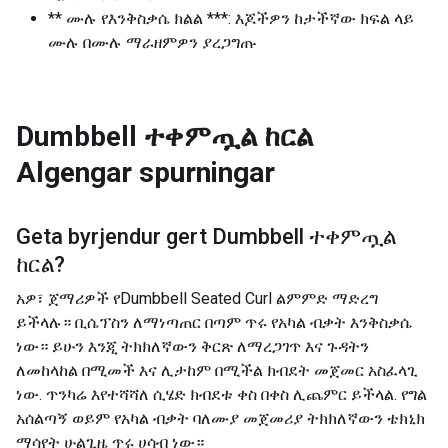
** ሙሉ የእንቅስቃሴ ክልል ***: እጆችዎን ከታችኛው ክፍል ላይ
ሙሉ በሙሉ ማራዘምዎን ያረጋግጡ
Dumbbell ተቀምጧል ከርል
Algengar spurningar
Geta byrjendur gert
Dumbbell ተቀምጧል
ከርል
?
አዎ፣ ጀማሪዎች የDumbbell Seated Curl ልምምድ ማድረግ
ይችላሉ። ቢሴፕስን ለማነጣጠር በጣም ጥሩ የአካል ብቃት እንቅስቃሴ
ነው። ይሁን እንጂ ትክክለኛውን ቅርጽ ለማረጋገጥ እና ጉዳትን
ለመከላከል በሚመች እና ሊታከም በሚችል ክብደት መጀመር አስፈላጊ
ነው. ጥንካሬ እየተሻሻለ ሲሄድ ክብደቱ ቀስ በቀስ ሊጨምር ይችላል. የግል
አሰልጣኝ ወይም የአካል ብቃት ባለሙያ መጀመሪያ ትክክለኛውን ቴክኒክ
ማሳየት ሁልጊዜ ጥሩ ሀሳብ ነው።