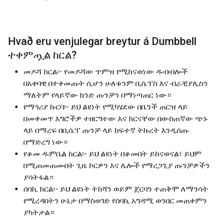
Hvað eru venjulegar breytur á
Dumbbell
ተቀምጧል ከርል
?
መዶሻ ከርል፡- የመዶሻው ጥምዝ የሚከናወነው ዱብብሎች
በአቀባዊ በተቀመጡት ሲሆን ሁለቱንም ቢሴፕስ እና ብራቺያሊስን
ማለትም የላይኛው ክንድ ጡንቻን በማነጣጠር ነው።
የማጎሪያ ኩርባ፡- ይህ ልዩነት የሚካሄደው በቤንች ጠርዝ ላይ
በመቀመጥ እግሮችዎ ተዘርግተው እና ክርናቸው በውስጠኛው ጭኑ
ላይ በማረፍ በቢሴፕ ጡንቻ ላይ ከፍተኛ ትኩረት እንዲሰጡ
በማድረግ ነው።
የቆመ ዱምቤል ከርል፡- ይህ ልዩነት በቆመበት ይከናወናል፣ ይህም
በሚጠመጠሙበት ጊዜ ኮርዎን እና ሌሎች የማረጋጊያ ጡንቻዎችን
ያሳትፋል።
ሰባኪ ከርል፡- ይህ ልዩነት ትከሻን ወይም ጀርባን ተጠቅሞ ለማንሳት
የሚረዳበትን ሁኔታ በማስወገድ የሰባኪ አግዳሚ ወንበር መጠቀምን
ያካትታል።