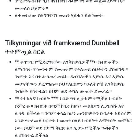
በሚተነፍሱበት ጊዜ ቀስ በቀስ ዱባዎቹን ወደ መጀመሪያው ቦታ
መመለስ ይጀምሩ።
ለተመከረው የድግግሞሽ መጠን ሂደቱን ይድገሙት.
Tilkynningar við framkvæmd Dumbbell
ተቀምጧል ከርል
** ቁጥጥር የሚደረግባቸው እንቅስቃሴዎች**፡- ክብደቶችን
ለማንሳት ሞመንተም የመጠቀም የተለመደ ስህተትን ያስወግዱ።
በዝግታ እና በተቆጣጠረ መልኩ ዱብቦሎችን እያነሱ እና እያነሱ
መሆናቸውን ያረጋግጡ። ይህ የእርስዎን የሁለትዮሽ እንቅስቃሴ
በብቃት ያሳትፋል፣ ይህም ወደ ተሻለ ውጤት ይመራል።
** ትክክለኛ ክብደት ***: ከባድ ግን ሊታከም የሚችል ክብደት
ይምረጡ። ክብደቱ በጣም ከባድ ከሆነ፣ መልክዎን ሊያበላሹ እና
ሊጎዱ ይችላሉ። በጣም ቀላል ከሆነ ጡንቻዎትን በብቃት አይሰሩም.
አንድ የተለመደ ስህተት ከመጠን በላይ ክብደትን ለማንሳት መሞከር
ነው, ይህም ወደ ደካማ ቅርጽ እና ሊሆኑ የሚችሉ ጉዳቶችን
ሊያስከትል ይችላል.