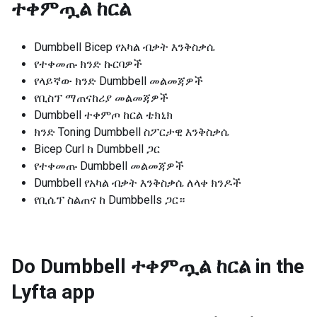
ተቀምጧል ከርል
Dumbbell Bicep የአካል ብቃት እንቅስቃሴ
የተቀመጡ ክንድ ኩርባዎች
የላይኛው ክንድ Dumbbell መልመጃዎች
የቢስፕ ማጠናከሪያ መልመጃዎች
Dumbbell ተቀምጦ ከርል ቴክኒክ
ክንድ Toning Dumbbell ስፖርታዊ እንቅስቃሴ
Bicep Curl ከ Dumbbell ጋር
የተቀመጡ Dumbbell መልመጃዎች
Dumbbell የአካል ብቃት እንቅስቃሴ ለላቀ ክንዶች
የቢሴፕ ስልጠና ከ Dumbbells ጋር።
Do Dumbbell ተቀምጧል ከርል in the
Lyfta app