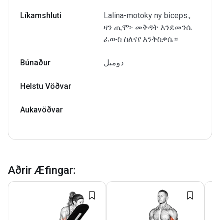
Líkamshluti
Lalina-motoky ny biceps.,
ዛን ጢሞ፦ መቅዳት እንደመንሴ
ፈውስ ስለናየ እንቅስቃሴ።
Búnaður
دومبل
Helstu Vöðvar
Aukavöðvar
Aðrir Æfingar
: