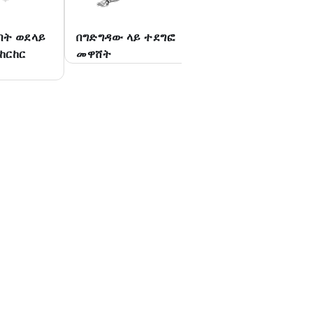
በት ወደላይ
በግድግዳው ላይ ተደግፎ
የቆመ እግር መስቀል 
ከርከር
መዋሸት
ዝርጋታ