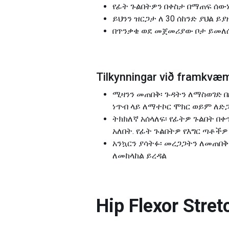
የፊት ጉልበትዎን በቀስታ በማጠፍ ሰውነቶ
ይህንን ዝርጋታ ለ 30 ሰከንድ ያህል 
በጥንቃቄ ወደ መጀመሪያው ቦታ ይመለሱ
Tilkynningar við framkvæ
ሚዛንን መጠበቅ፡ ጉዳትን ለማስወገድ 
ነጥብ ላይ ለማተኮር ሞክር ወይም ለድ
ትክክለኛ አሰላለፍ፡ የፊትዎ ጉልበት 
አለበት. የፊት ጉልበትዎ የእግር ጣቶች
አንኳርን ያሳትፉ፡ መረጋጋትን ለመጠበ
ለመከላከል ይረዳል
Hip Flexor Str