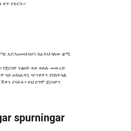
ን ቀጥ ያድርጉ።
ግር እያጋጠመህ ከሆነ ከፊትህ ባለው ቋሚ
። የጀርባዎ ጉልበት ወደ ወለሉ መውረድ
ዎ ላይ አላስፈላጊ ጭንቀትን ያስከትላል.
ችዎን ያሳትፉ። ይህ ደግሞ ጀርባዎን
ar spurningar