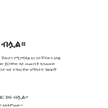
ከፍ ብሏል።
ጠፍ ችሎታን የሚያሻሽል እና የታችኛውን አካል
ኛው ጀርባቸው ላይ መጨናነቅ ላጋጠመው
ርጋታ ወደ ተግባራቸው በማካተት ግለሰቦች
 እግር ከፍ ብሏል።
 ላይ አስቀምጠው።