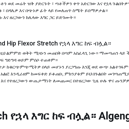
ን ወደ መሬት ዝቅ ያድርጉት ፣ ጣቶችዎን ቀጥ አድርገው እና ​​የኋላ ጉልበትዎ
ይያዙ ፣ በዳሌዎ እና በጭኑዎ ፊት ላይ የመለጠጥ ስሜት ይሰማዎታል።
 እና ዘረጋውን ከሌላው እግር ጋር ይድገሙት።
md Hip Flexor Stretch የኋላ እግር ከፍ ብሏል።
በዚህ ልምምድ ወቅት ሚዛኑን መጠበቅ በጣም አስፈላጊ ነው። ማመጣጠን ላይ ች
ጋፍ ግድግዳ ወይም ምሰሶ ተጠቀም።
በቀጥታ ከቁርጭምጭሚትዎ በላይ መሆኑን ያረጋግጡ እንጂ ወደ ውጭ አልተገፋም
ዎ አልፎ እንዲራዘም ከመፍቀድ ይቆጠቡ, ምክንያቱም ይህ በጉልበት መገጣጠሚያ
ቅ እና የተዘረጋውን ውጤታማነት ለመጨመር በተዘረጋው ጊዜ ሁሉ ዋና ጡንቻዎ
etch የኋላ እግር ከፍ ብሏል።
Algeng