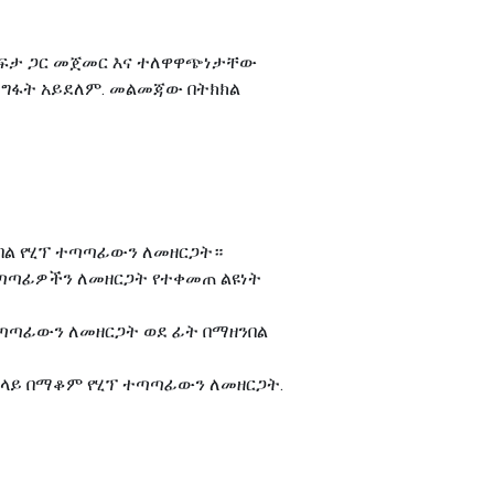
ኛ ከፍታ ጋር መጀመር እና ተለዋዋጭነታቸው
 መግፋት አይደለም. መልመጃው በትክክል
ዘንበል የሂፕ ተጣጣፊውን ለመዘርጋት።
ተጣጣፊዎችን ለመዘርጋት የተቀመጠ ልዩነት
ፕ ተጣጣፊውን ለመዘርጋት ወደ ፊት በማዘንበል
ሉ ላይ በማቆም የሂፕ ተጣጣፊውን ለመዘርጋት.