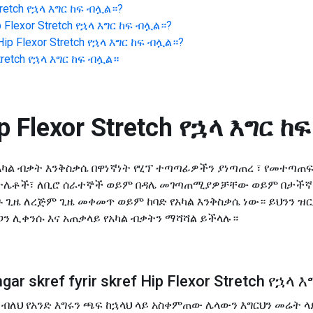
tretch የኋላ እግር ከፍ ብሏል።
?
p Flexor Stretch የኋላ እግር ከፍ ብሏል።
?
Hip Flexor Stretch የኋላ እግር ከፍ ብሏል።
?
Stretch የኋላ እግር ከፍ ብሏል።
p Flexor Stretch የኋላ እግር 
 የአካል ብቃት እንቅስቃሴ በዋነኛነት የሂፕ ተጣጣፊዎችን ያነጣጠረ ፣ የመተጣ
አትሌቶች፣ ለቢሮ ሰራተኞች ወይም በዳሌ መገጣጠሚያዎቻቸው ወይም በታች
ጊዜ ለረጅም ጊዜ መቀመጥ ወይም ከባድ የአካል እንቅስቃሴ ነው። ይህንን ዝ
ን ሊቀንሱ እና አጠቃላይ የአካል ብቃትን ማሻሻል ይችላሉ።
ar skref fyrir skref Hip Flexor Stretch የኋላ
ቅ ብለህ የአንድ እግሩን ጫፍ ከኋላህ ላይ አስቀምጠው ሌላውን እግርህን መሬት