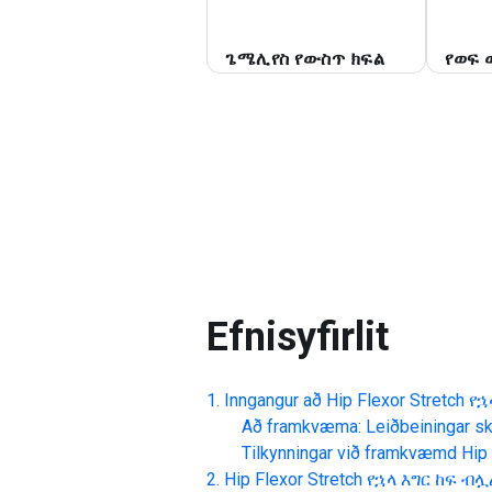
ጌ
ጌሜሊየስ የውስጥ ክፍል
የወፍ 
Efnisyfirlit
Inngangur að
Hip Flexor Stretch 
Að framkvæma: Leiðbeiningar skr
Tilkynningar við framkvæmd
Hip
Hip Flexor Stretch የኋላ እግር ከፍ ብ