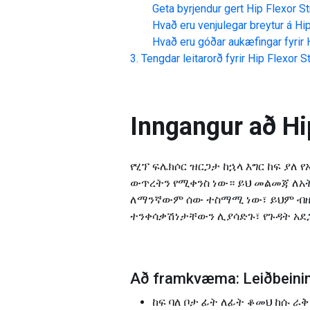
Geta byrjendur gert
Hip Flexor S
Hvað eru venjulegar breytur á
Hi
Hvað eru góðar aukæfingar fyrir
Tengdar leitarorð fyrir
Hip Flexor 
Inngangur að
Hi
የሂፕ ፍሌክሶር ዝርጋታ ከኋላ እግር ከፍ ያለ
ውጥረትን የሚቀንስ ነው። ይህ መልመጃ ለ
ለማንኛውም ሰው ተስማሚ ነው፣ ይህም ብዙ 
ተንቀሳቃሽነታቸውን ሊያሳድጉ፣ የጉዳት አደጋ
Að framkvæma: Leiðbeining
ከፍ ባለ ቦታ ፊት ለፊት ቆመህ ከሱ ራ