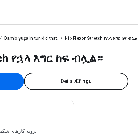
Damlo ɣuẓal n tunid d tnat.
Hip Flexor Stretch የኋላ እግር ከፍ ብሏል
etch የኋላ እግር ከፍ ብሏል።
Deila Æfingu
رویه کارهای شکمگیری‌ایش.