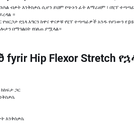
አካል ብቃት እንቅስቃሴ ሲሆን ይህም የጭኑን ፊት ለማራዘም ፣ በሂፕ ተጣጣፊ
ይረዳል ።
ሶር የዝርጋታ የኋላ እግርን ከዋና ዋናዎቹ የሂፕ ተጣጣፊዎች አንዱ የሆነውን የ 
ሎታን በማጎልበት የበለጠ ያሟላል።
 fyrir
Hip Flexor Stretch 
 ከከፍታ ጋር
እንቅስቃሴ
ቃት እንቅስቃሴ