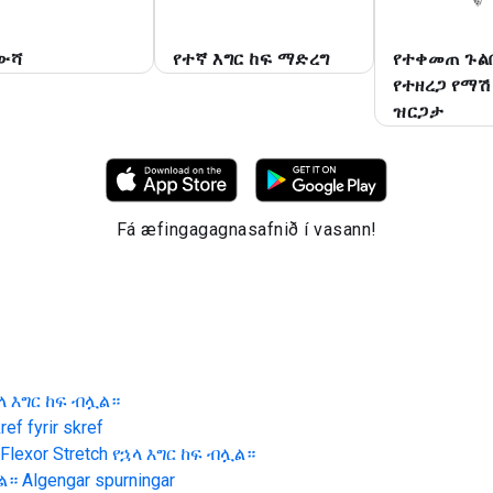
ውሻ
የተኛ እግር ከፍ ማድረግ
የተቀመጠ ጉል
የተዘረጋ የማሽ
ዝርጋታ
Fá æfingagagnasafnið í vasann!
የኋላ እግር ከፍ ብሏል።
ef fyrir skref
 Flexor Stretch የኋላ እግር ከፍ ብሏል።
ሏል።
Algengar spurningar