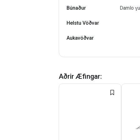
Búnaður
Damlo ɣuẓ
Helstu Vöðvar
Aukavöðvar
Aðrir Æfingar
: