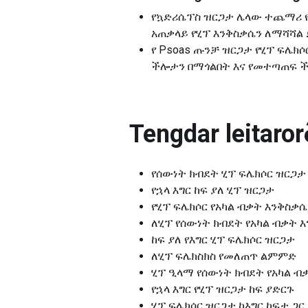
የኳድሪሴፕስ ዝርጋታ ሌላው ተጨማሪ የ
አጠቃላይ የሂፕ እንቅስቃሴን ለማሻሻል 
የ Psoas ጡንቻ ዝርጋታ የሂፕ ፍሌክ
ችሎታን በማጎልበት እና የመተጣጠፍ ች
Tengdar leitarorð
የሰውነት ክብደት ሂፕ ፍሌክሶር ዝርጋታ
የኋላ እግር ከፍ ያለ ሂፕ ዝርጋታ
የሂፕ ፍሌክሶር የአካል ብቃት እንቅስቃሴ
ለሂፕ የሰውነት ክብደት የአካል ብቃት 
ከፍ ያለ የእግር ሂፕ ፍሌክሶር ዝርጋታ
ለሂፕ ፍሌክስክስ የመለጠጥ ልምምድ
ሂፕ ዒላማ የሰውነት ክብደት የአካል ብ
የኋላ እግር የሂፕ ዝርጋታ ከፍ ያድርጉ
ሂፕ ፍሌክሶር ዝርጋታ ከእግር ከፍታ ጋር