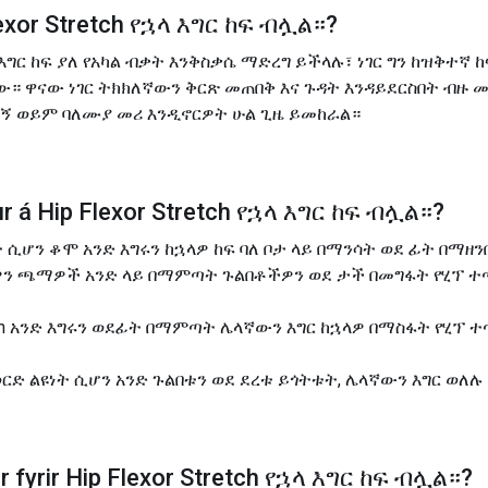
lexor Stretch የኋላ እግር ከፍ ብሏል።
?
እግር ከፍ ያለ የአካል ብቃት እንቅስቃሴ ማድረግ ይችላሉ፣ ነገር ግን ከዝቅተ
ው። ዋናው ነገር ትክክለኛውን ቅርጽ መጠበቅ እና ጉዳት እንዳይደርስበት ብዙ
ጣኝ ወይም ባለሙያ መሪ እንዲኖርዎት ሁል ጊዜ ይመከራል።
r á
Hip Flexor Stretch የኋላ እግር ከፍ ብሏል።
?
ት ሲሆን ቆሞ አንድ እግሩን ከኋላዎ ከፍ ባለ ቦታ ላይ በማንሳት ወደ ፊት በማ
ርዎን ጫማዎች አንድ ላይ በማምጣት ጉልበቶችዎን ወደ ታች በመግፋት የሂፕ 
Stretch አንድ እግሩን ወደፊት በማምጣት ሌላኛውን እግር ከኋላዎ በማስፋት የሂ
ወርድ ልዩነት ሲሆን አንድ ጉልበቱን ወደ ደረቱ ይጎትቱት, ሌላኛውን እግር ወለ
 fyrir
Hip Flexor Stretch የኋላ እግር ከፍ ብሏል።
?