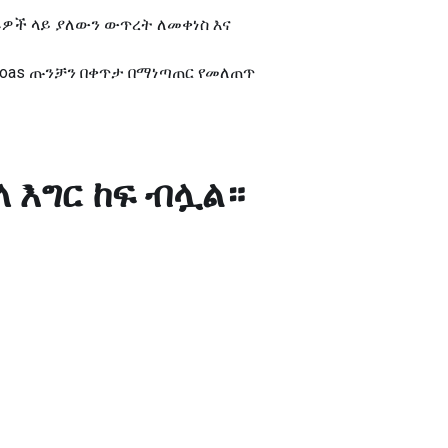
ዎች ላይ ያለውን ውጥረት ለመቀነስ እና
psoas ጡንቻን በቀጥታ በማነጣጠር የመለጠጥ
የኋላ እግር ከፍ ብሏል።