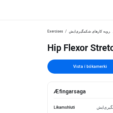
Exercises
رویه کارهای شکمگیری‌ایش.
Hip Flexor Str
Vista í bókamerki
Æfingarsaga
Líkamshluti