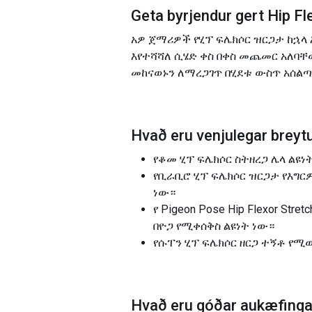
Geta byrjendur gert
Hip F
አዎ ጀማሪዎች የሂፕ ፍሌክሶር ዝርጋታ ከኋላ 
እየተሻሻለ ሲሄድ ቀስ በቀስ መጨመር አለባቸ
መከናወኑን ለማረጋገጥ በሂደቱ ውስጥ አሰል
Hvað eru venjulegar breytu
የቆመ ሂፕ ፍሌክሶር ስትዘረጋ ሌላ ልዩነ
የቢራቢሮ ሂፕ ፍሌክሶር ዝርጋታ የእግ
ነው።
የ Pigeon Pose Hip Flexor 
በዮጋ የሚቀሰቅስ ልዩነት ነው።
የሱፐን ሂፕ ፍሌክሶር ዘርጋ ተኝቶ የሚ
Hvað eru góðar aukæfingar