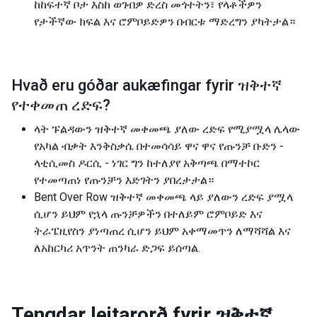
ከከፍተኛ ቦታ እስከ ወገብዎ ድረስ መጎተትን፣ የላቶችዎን
የታችኛው ክፍል እና ሮምቦይድዎን በብርቱ ማድረግን ያካትታል።
Hvað eru góðar aukæfingar fyrir
ዝቅተኛ
የተቀመጠ ረድፍ
?
ላት ፑልዳውን ዝቅተኛ መቀመጫ ያለው ረድፍ የሚያሟላ ሌላው
የአካል ብቃት እንቅስቃሴ በተመሳሳይ ዋና ዋና የጡንቻ ቡድን -
ላቲሲመስ ዶርሲ - ነገር ግን ከተለያየ አቅጣጫ በማተኮር
የተመጣጠነ የጡንቻን እድገትን ያበረታታል።
Bent Over Row ዝቅተኛ መቀመጫ ላይ ያለውን ረድፍ ያሟላ
ሲሆን ይህም የኋላ ጡንቻዎችን በተለይም ሮምቦይድ እና
ትራፔዚየስን ያነጣጠረ ሲሆን ይህም አቀማመጥን ለማሻሻል እና
ለአከርካሪ አጥንት ጠንካራ ድጋፍ ይሰጣል.
Tengdar leitarorð fyrir
ዝቅተኛ