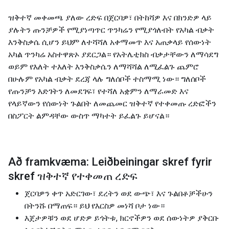
ዝቅተኛ መቀመጫ ያለው ረድፍ በጀርባዎ፣ በትከሻዎ እና በክንድዎ ላይ
ያሉትን ጡንቻዎች የሚያነጣጥር ጥንካሬን የሚያጎለብት የአካል ብቃት
እንቅስቃሴ ሲሆን ይህም ለተሻሻለ አቀማመጥ እና አጠቃላይ የሰውነት
አካል ጥንካሬ አስተዋጽኦ ያደርጋል። የአትሌቲክስ ብቃታቸውን ለማሳደግ
ወይም የእለት ተእለት እንቅስቃሴን ለማሻሻል ለሚፈልጉ ጨምሮ
በሁሉም የአካል ብቃት ደረጃ ላሉ ግለሰቦች ተስማሚ ነው። ግለሰቦች
የጡንቻን እድገትን ለመደገፍ፣ የተሻለ አቋምን ለማራመድ እና
የላይኛውን የሰውነት ጉልበት ለመጨመር ዝቅተኛ የተቀመጡ ረድፎችን
በስፖርት ልምዳቸው ውስጥ ማካተት ይፈልጉ ይሆናል።
Að framkvæma: Leiðbeiningar skref fyrir
skref ዝቅተኛ የተቀመጠ ረድፍ
ጀርባዎን ቀጥ አድርገው፣ ደረትን ወደ ውጭ፣ እና ጉልበቶቻችሁን
በትንሹ በማጠፍ። ይህ የእርስዎ መነሻ ቦታ ነው።
እጀታዎቹን ወደ ሆድዎ ይጎትቱ, ክርኖችዎን ወደ ሰውነትዎ ያቅርቡ