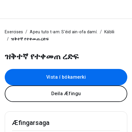
Exercises
Apeu tuto t-am: S'éid ain-ofa damí.
Káblíi
ዝቅተኛ የተቀመጠ ረድፍ
ዝቅተኛ የተቀመጠ ረድፍ
Vista í bókamerki
Deila Æfingu
Æfingarsaga