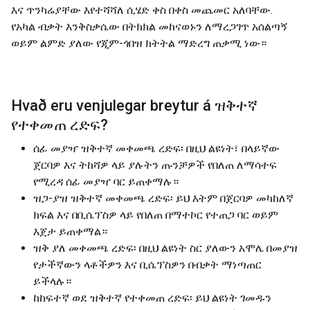
እና ጥንካሬያቸው እየተሻሻለ ሲሄድ ቀስ በቀስ መጨመር አለባቸው.
የአካል ብቃት እንቅስቃሴው በትክክል መከናወኑን ለማረጋገጥ አሰልጣኝ
ወይም ልምድ ያለው የጂም-ጎበዝ ክትትል ማድረግ ጠቃሚ ነው።
Hvað eru venjulegar breytur á
ዝቅተኛ
የተቀመጠ ረድፍ
?
ሰፊ መያዣ ዝቅተኛ መቀመጫ ረድፍ፡ በዚህ ልዩነት፣ በላይኛው
ጀርባዎ እና ትከሻዎ ላይ ያሉትን ጡንቻዎች የበለጠ ለማሳተፍ
የሚረዳ ሰፊ መያዣ ባር ይጠቀማሉ።
ዝጋ-ያዝ ዝቅተኛ መቀመጫ ረድፍ፡ ይህ እትም በጀርባዎ መካከለኛ
ክፍል እና በቢሴፕስዎ ላይ የበለጠ በማተኮር የተጠጋ ባር ወይም
እጀታ ይጠቀማል።
ዝቅ ያለ መቀመጫ ረድፍ፡ በዚህ ልዩነት ስር ያለውን አሞሌ በመያዝ
የታችኛውን ላቶችዎን እና ቢሴፕስዎን በብቃት ማነጣጠር
ይችላሉ።
ከከፍተኛ ወደ ዝቅተኛ የተቀመጠ ረድፍ፡ ይህ ልዩነት ገመዱን