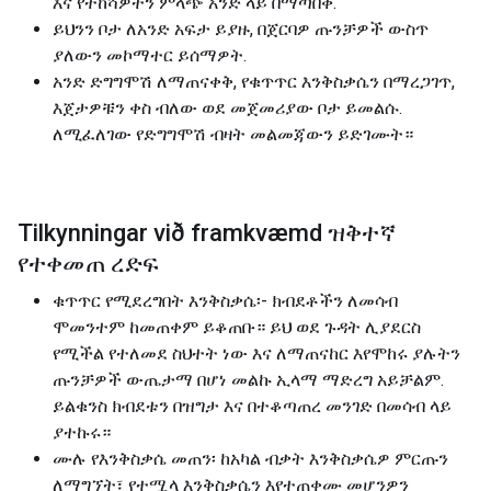
እና የትከሻዎትን ምላጭ አንድ ላይ በማጣበቅ.
ይህንን ቦታ ለአንድ አፍታ ይያዙ, በጀርባዎ ጡንቻዎች ውስጥ
ያለውን መኮማተር ይሰማዎት.
አንድ ድግግሞሽ ለማጠናቀቅ, የቁጥጥር እንቅስቃሴን በማረጋገጥ,
እጀታዎቹን ቀስ ብለው ወደ መጀመሪያው ቦታ ይመልሱ.
ለሚፈለገው የድግግሞሽ ብዛት መልመጃውን ይድገሙት።
Tilkynningar við framkvæmd ዝቅተኛ
የተቀመጠ ረድፍ
ቁጥጥር የሚደረግበት እንቅስቃሴ፡- ክብደቶችን ለመሳብ
ሞመንተም ከመጠቀም ይቆጠቡ። ይህ ወደ ጉዳት ሊያደርስ
የሚችል የተለመደ ስህተት ነው እና ለማጠናከር እየሞከሩ ያሉትን
ጡንቻዎች ውጤታማ በሆነ መልኩ ኢላማ ማድረግ አይቻልም.
ይልቁንስ ክብደቱን በዝግታ እና በተቆጣጠረ መንገድ በመሳብ ላይ
ያተኩሩ።
ሙሉ የእንቅስቃሴ መጠን፡ ከአካል ብቃት እንቅስቃሴዎ ምርጡን
ለማግኘት፣ የተሟላ እንቅስቃሴን እየተጠቀሙ መሆንዎን