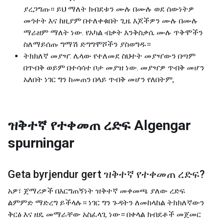
ያረጋግጡ። ይህ ማለት ክብደቱን ሙሉ በሙሉ ወደ ሰውነትዎ
መጎተት እና ከዚያም በተለቀቁበት ጊዜ እጆችዎን ሙሉ በሙሉ
ማራዘም ማለት ነው. የአካል ብቃት እንቅስቃሴ ሙሉ ጥቅሞችን
ስለማይሰጡ ግማሽ ድግግሞሾችን ያስወግዱ።
ትክክለኛ መያዣ: ሌላው የተለመደ ስህተት መያዣውን በጣም
በጥብቅ ወይም በተሳሳተ ቦታ መያዝ ነው. መያዣዎ ጥብቅ መሆን
አለበት ነገር ግን ከመጠን በላይ ጥብቅ መሆን የለበትም,
ዝቅተኛ የተቀመጠ ረድፍ
Algengar
spurningar
Geta byrjendur gert
ዝቅተኛ የተቀመጠ ረድፍ
?
አዎ፣ ጀማሪዎች በእርግጠኝነት ዝቅተኛ መቀመጫ ያለው ረድፍ
ልምምድ ማድረግ ይችላሉ። ነገር ግን ጉዳትን ለመከላከል ትክክለኛውን
ቅርፅ እና ዘዴ መማራቸው አስፈላጊ ነው። በቀላል ክብደቶች መጀመር