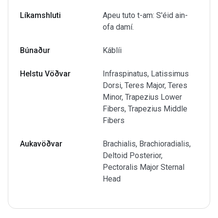
Líkamshluti
Apeu tuto t-am: S'éid ain-
ofa damí.
Búnaður
Káblíi
Helstu Vöðvar
Infraspinatus, Latissimus
Dorsi, Teres Major, Teres
Minor, Trapezius Lower
Fibers, Trapezius Middle
Fibers
Aukavöðvar
Brachialis, Brachioradialis,
Deltoid Posterior,
Pectoralis Major Sternal
Head