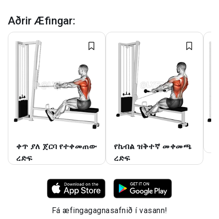
Aðrir Æfingar
:
ቀጥ ያለ ጀርባ የተቀመጠው
የኬብል ዝቅተኛ መቀመጫ
የ
ረድፍ
ረድፍ
Fá æfingagagnasafnið í vasann!