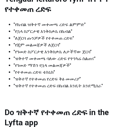
የተቀመጠ ረድፍ
"የኬብል ዝቅተኛ መቀመጫ ረድፍ ልምምድ"
"የኋላ ስፖርታዊ እንቅስቃሴ በኬብል"
"ለጀርባ ጡንቻዎች የተቀመጠ ረድፍ"
"የጂም መልመጃዎች ለጀርባ"
"የገመድ ስፖርታዊ እንቅስቃሴ ለታችኛው ጀርባ"
"ዝቅተኛ መቀመጫ ባለው ረድፍ የጥንካሬ ስልጠና"
"የገመድ ማሽን የኋላ መልመጃዎች"
"የተቀመጠ ረድፍ ቴክኒክ"
"ዝቅተኛ የተቀመጠ የረድፍ ቅፅ መመሪያ"
"ዝቅተኛ የተቀመጠ ረድፍ በኬብል እንዴት እንደሚሰራ"
Do ዝቅተኛ የተቀመጠ ረድፍ in the
Lyfta app