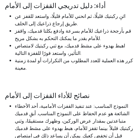
أداء: دليل تدريجي القفزات إلى الأمام
اثنِ ركبتيك قليلًا، ثم انحني للأمام قليلًا، واستعد للقفز عن
طريق إرجاع ذراعيك إلى الخلف.
قم بأرجحة ذراعيك للأمام بسرعة وادفع بكلتا قدميك، واقفز
للأمام بقدر ما يمكنك التحكم به بشكل مريح.
اهبط بهدوء على مشط قدميك، مع ثني ركبتيك لامتصاص
التأثير، واستعد فورًا للقفزة التالية.
كرر هذه العملية للعدد المطلوب من التكرارات أو لمدة زمنية
معينة.
نصائح للأداء القفزات إلى الأمام
النموذج المناسب: عند تنفيذ القفزات الأمامية، أحد الأخطاء
الشائعة هو عدم الحفاظ على النموذج المناسب. أبقِ قدميك
متباعدتين بمقدار عرض الوركين، وظهرك مستقيمًا، وثني
ركبتيك قليلاً. بينما تقفز للأمام، هبط بهدوء على مشط قدميك
قبل أن تخفض كعبك. يمكن أن يساعد ذلك في امتصاص