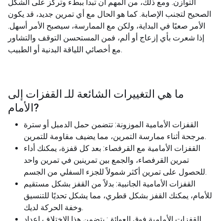
التوازن. ومع ذلك، من المهم أن تبدأ ببطء وتركز على الشكل
الصحيح لتجنب الإصابة. كما هو الحال مع أي تمرين جديد، قد يكون
الأمر صعبًا في البداية، ولكن مع الممارسة، سيصبح الأمر أسهل.
إذا شعرت بأي إزعاج أو ألم، فمن المستحسن التوقف والتشاور
مع أخصائي اللياقة البدنية أو الطبيب.
ما هي التغييرات الشائعة للـ
القفزات إلى
?
الأمام
القفزات الأمامية الموزونة: تتضمن حمل الدمبل أو سترة
مرجحة أثناء ممارسة التمرين، مما يضيف مقاومة للتمرين.
القفزات الأمامية مع القرفصاء: بعد كل قفزة، يمكنك أداء
تمرين القرفصاء، والجمع بين تمرينين في تمرين واحد
للحصول على تمرين أكثر شمولاً للجزء السفلي من الجسم.
القفزات الأمامية الجانبية: بدلاً من القفز بشكل مستقيم
للأمام، يمكنك القفز بشكل قطري، مما يشكل تحديًا للتنسيق
وخفة الحركة لديك.
القفزات الأمامية فوق العوائق: يتضمن هذا الاختلاف إعداد