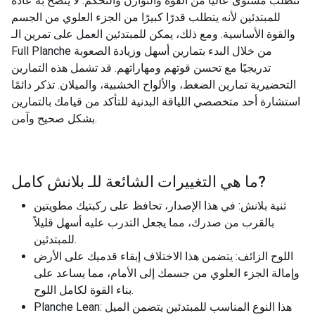
تتطلب مستوى عاليًا من القوة والتوازن والتحكم. لا يُنصح به عادةً
للمبتدئين لأنه يتطلب قدرًا كبيرًا من الجزء العلوي من الجسم
والقوة الأساسية. ومع ذلك، يمكن للمبتدئين العمل على تمرين الـ
Full Planche من خلال البدء بتمارين أسهل وزيادة الصعوبة
تدريجيًا مع تحسن قوتهم ومهاراتهم. قد تشمل هذه التمارين
التحضيرية تمارين الضغط، والألواح الخشبية، والميلان. تذكر دائمًا
استشارة أحد متخصصي اللياقة البدنية للتأكد من قيامك بالتمارين
بشكل صحيح وآمن.
?
ما هي التغييرات الشائعة للـ
بلانش كامل
ثنية بلانش: في هذا الإصدار، تحافظ على ركبتيك مطويتين
بالقرب من صدرك، مما يجعل التدرب عليه أسهل قليلاً
للمبتدئين.
اللوح الزائف: يتضمن هذا الاختلاف إبقاء قدميك على الأرض
وإمالة الجزء العلوي من جسمك إلى الأمام، مما يساعد على
بناء القوة لكامل اللوح.
Planche Lean: هذا النوع المناسب للمبتدئين يتضمن الميل