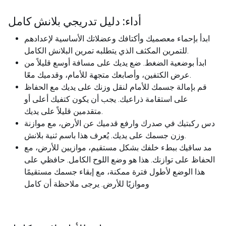
أداء: دليل تدريجي بلانش كامل
ابدأ بإحماء معصميك وأكتافك وعضلاتك الأساسية لإعدادهم
للتمرين المكثف الذي يتطلبه تمرين البلانش الكامل.
ابدأ بوضعية الضغط. ضع يديك على مسافة أوسع قليلاً من
عرض الكتفين، وأصابعك متجهة للأمام، وقدميك معًا.
قم بإمالة جسمك للأمام لنقل وزنك على يديك مع الحفاظ
على استقامة ذراعيك. يجب أن يكون كتفيك أعلى أو
متقدمين قليلاً على يديك.
دس ركبتيك في صدرك وارفع قدميك عن الأرض، مع موازنة
وزن جسمك على يديك. يُعرف هذا باسم ثنية بلانش.
مد ساقيك ببطء خلفك بشكل مستقيم، موازيين للأرض، مع
الحفاظ على توازنك. هذا هو وضع اللوح الكامل. حافظي على
هذا الوضع لأطول فترة ممكنة، مع إبقاء جسمك مستقيمًا
وموازيًا للأرض. يرجى ملاحظة أن كامل