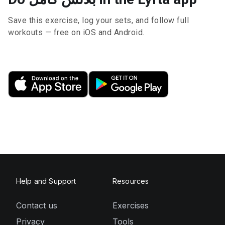
Save this exercise, log your sets, and follow full
workouts — free on iOS and Android.
Help and Support
Resources
Contact us
Exercises
Privacy
Tools