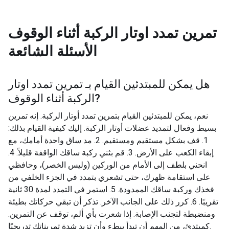
تمرين تمدد اوتار الركبة أثناء الوقوف
الأسئلة الشائعة
هل يمكن للمبتدئين القيام بـ
تمرين تمدد اوتار
?
الركبة أثناء الوقوف
نعم، يمكن للمبتدئين القيام بتمرين تمدد أوتار الركبة. إنه تمرين
بسيط وفعال لتمديد عضلات أوتار الركبة. إليك كيفية القيام بذلك:
1. قف بشكل مستقيم ومستقيم. 2. مد ساق واحدة أمامك، مع
إبقاء الكعب على الأرض. 3. قم بثني ركبة ساقك الواقفة قليلاً. 4.
انحني بلطف إلى الأمام من الوركين (وليس الخصر)، وحافظي
على استقامة ظهرك، حتى تشعري بتمدد في الجزء الخلفي من
فخذك وركبة ساقك الممدودة. 5. استمر في التمدد لمدة 30 ثانية
تقريبًا. 6. كرر ذلك على الجانب الآخر. تذكر أن تبقي حركاتك بطيئة
ومنضبطة لتجنب الإصابة. إذا شعرت بأي ألم، توقف عن التمرين.
كمبتدئ، من المهم أن تبدأ ببطء وأن تزيد شدة تمريناتك تدريجيًا.