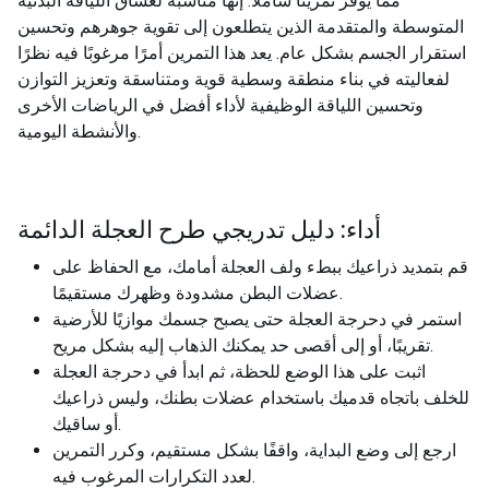
مما يوفر تمرينًا شاملاً. إنها مناسبة لعشاق اللياقة البدنية
المتوسطة والمتقدمة الذين يتطلعون إلى تقوية جوهرهم وتحسين
استقرار الجسم بشكل عام. يعد هذا التمرين أمرًا مرغوبًا فيه نظرًا
لفعاليته في بناء منطقة وسطية قوية ومتناسقة وتعزيز التوازن
وتحسين اللياقة الوظيفية لأداء أفضل في الرياضات الأخرى
والأنشطة اليومية.
أداء: دليل تدريجي طرح العجلة الدائمة
قم بتمديد ذراعيك ببطء ولف العجلة أمامك، مع الحفاظ على
عضلات البطن مشدودة وظهرك مستقيمًا.
استمر في دحرجة العجلة حتى يصبح جسمك موازيًا للأرضية
تقريبًا، أو إلى أقصى حد يمكنك الذهاب إليه بشكل مريح.
اثبت على هذا الوضع للحظة، ثم ابدأ في دحرجة العجلة
للخلف باتجاه قدميك باستخدام عضلات بطنك، وليس ذراعيك
أو ساقيك.
ارجع إلى وضع البداية، واقفًا بشكل مستقيم، وكرر التمرين
لعدد التكرارات المرغوب فيه.