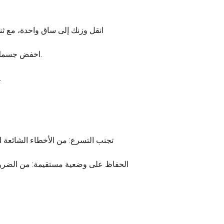
اخفض جسمك قدر الإمكان أو حتى يصبح فخذك موازيًا للأرض، مع الحفاظ على استقامة ظهرك والوزن قريبًا من صدرك.
كرر الحركة على الجانب الآخر لإكمال عدة واحدة، واستمر في تبديل الج
تجنب التسرع: من الأخطاء الشائعة ا
الحفاظ على وضعية مستقيمة: من الضروري