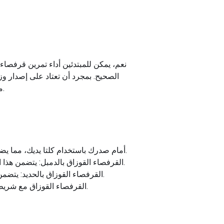
نعم، يمكن للمبتدئين أداء تمرين قرفصاء
الصحيح. بمجرد أن تعتاد على إصدار و
مبكر جدًا لتجنب الإصابة. اطلب دائمًا التوجيه من أحد محترفي اللياقة البدنية إذا لم تكن متأكدًا من الشكل الصحيح.
Kettlebell Cossack Squat: في هذا الاختلاف، يمكنك حمل Kettlebell أمام صدرك باستخدام كلتا يديك، مما يضيف وزنًا إضافيًا إلى حركة القرفصاء.
القرفصاء القوزاق بالدمبل: يتضمن هذا الإصدار حمل الدمبل في كل يد على جانبيك أو على مستوى الكتف، مما يوفر مقاومة إضافية أثناء القرفصاء.
القرفصاء القوزاق بالحديد: يتضمن هذا الاختلاف الحديد، الذي يتم تثبيته خلف رقبتك عبر كتفيك، مما يضيف وزنًا كبيرًا ويزيد من تحدي التمرين.
القرفصاء القوزاق مع شريط المقاومة: يتضمن هذا الاختلاف شريط مقاومة يتم وضعه حول فخذيك لإضافة التوتر وزيادة صعوبة الحركة.