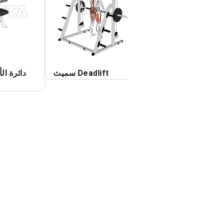
جرش المائل مع رفع
سميث Deadlift
دائرة ال
الساق المستقيمة