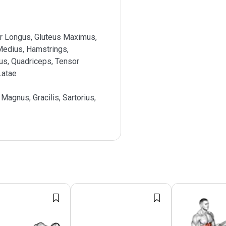
or Longus, Gluteus Maximus,
Medius, Hamstrings,
us, Quadriceps, Tensor
Latae
Magnus, Gracilis, Sartorius,