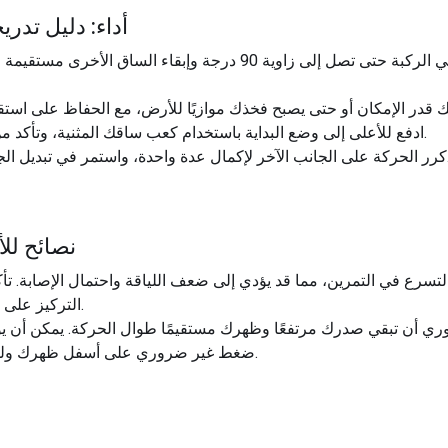
أداء: دليل تدر
انقل وزنك إلى ساق واحدة، مع ثني الركبة حتى تصل إلى زاوية 90 درجة و
ادفع للأعلى إلى وضع البداية باستخدام كعب ساقك المثنية، وتأكد من إبقاء جذعك منشغلًا طوال الحركة.
وانب للعدد المطلوب من التكرارات.
نصائح للأ
لتسرع في التمرين، مما قد يؤدي إلى ضعف اللياقة واحتمال الإصابة. تأ
التركيز على مجموعات العضلات التي يتم تمرينها.
 أن تبقي صدرك مرتفعًا وظهرك مستقيمًا طوال الحركة. يمكن أن يؤدي 
ضغط غير ضروري على أسفل ظهرك ولن يحرك عضلات ساقك بشكل فعال.