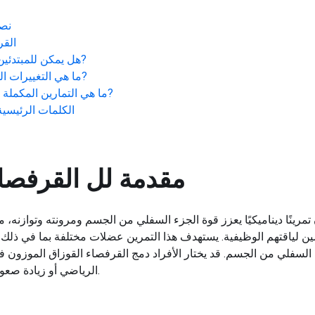
نصا
القر
?
هل يمكن للمبتدئين 
?
ما هي التغييرات ال
?
ما هي التمارين المكملة ا
الكلمات الرئيسية 
مقدمة لل
القرفصا
مرينًا ديناميكيًا يعزز قوة الجزء السفلي من الجسم ومرونته وتوازنه، مم
سين لياقتهم الوظيفية. يستهدف هذا التمرين عضلات مختلفة بما في ذلك ا
زء السفلي من الجسم. قد يختار الأفراد دمج القرفصاء القوزاق الموزون ف
الرياضي أو زيادة صعوبة نظام تدريب الجزء السفلي من الجسم.