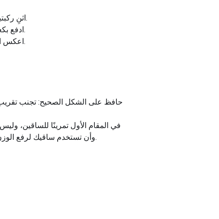
اثنِ ركبتيك واخفض وركيك حتى يصبح فخذاك موازيين للأرض، مع الحفاظ على استقامة ظهرك وتركيز عينيك للأمام.
ادفع بكعبيك للوقوف بشكل مستقيم، وارفع البار أثناء قيامك بذلك، مع الحفاظ على قلبك مشغولًا وظهرك مستقيمًا.
اعكس الحركة ببطء، مع ثني ركبتيك وخفض وركيك للأسفل لإعادة الشريط إلى وضع البداية، واستكمال تكرار واحد.
حافظ على الشكل الصحيح: تجنب تقريب ظ
وأن تستخدم ساقيك لرفع الوزن، وليس أسفل ظهرك. إذا كنت تشعر بإجهاد في أسفل ظهرك، فمن المحتمل أنك تقوم بذلك بطريقة خاطئة.