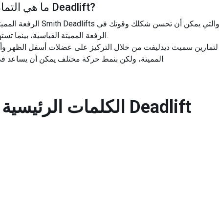
?
سميث Deadlift
ما هي التمار
الرفعة المميتة الرومانية: تعتبر هذه م
الرفعة المميتة القياسية، بينما تستهدف أيضًا أوتار الركبة وأسفل الظهر.
ا لتمارين سميث ديدليفت من خلال التركيز على عضلات أسفل الظهر وأوت
المميتة، ولكن بنمط حركة مختلف يمكن أن يساعد في تحسين القوة والمرونة بشكل عام.
سميث Deadlift
الكلمات الرئيسية ا