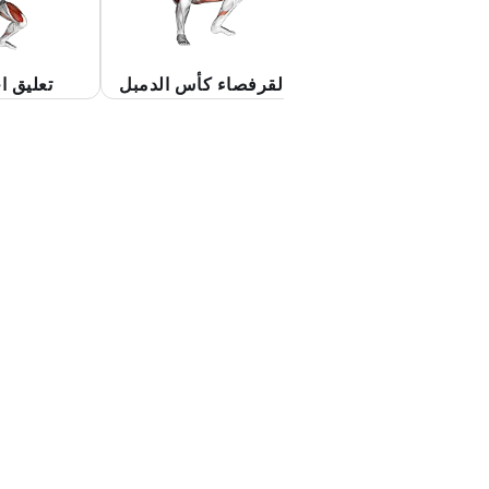
Kettlebell Kickst
القرفصاء كأس الدمبل
تعليق ا
لرفعة المميتة بساق
واحدة