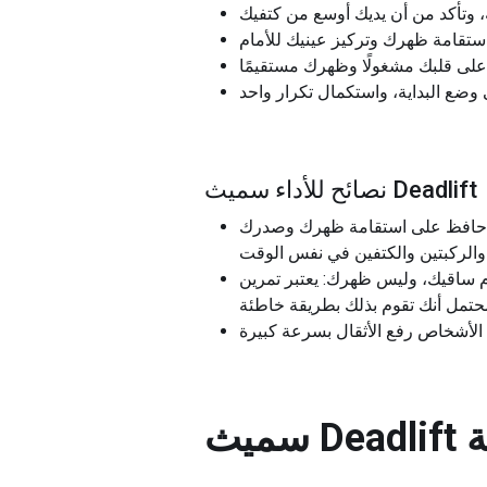
نصائح للأداء سميث Deadlift
لك، حافظ على استقامة ظهرك وصدرك
ك: يعتبر تمرين Smith Deadlift في المقام الأول تمرينًا للساقين، وليس تمرينًا للظهر. يجب أن تقوم بالقيادة عبر كعبيك
ة
سميث Deadlift