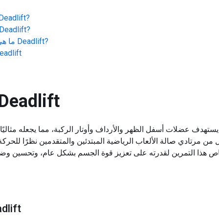
?
سميث eadlift
?
سميث eadlift
?
سميث Deadlift
ما هي
سميث dlift
سميث eadlift
يستهدف عضلات أسفل الظهر والأرداف وأوتار الركبة، مما يجعله مثاليًا 
ل من مرتادي صالة الألعاب الرياضية المبتدئين والمتقدمين نظرًا للحر
اص هذا التمرين لقدرته على تعزيز قوة الجسم بشكل عام، وتحسين وضع
أداء: دليل تدريجي