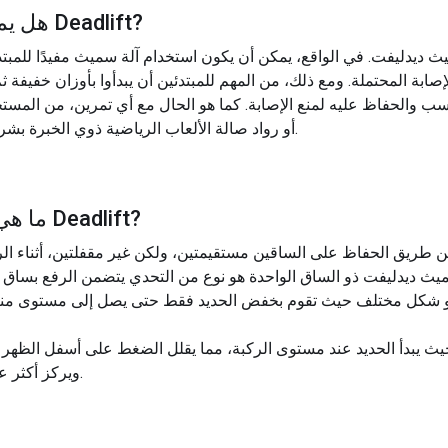
?
سميث Deadlift
هل يمك
ث ديدليفت. في الواقع، يمكن أن يكون استخدام آلة سميث مفيدًا للمبتدئ
بة المحتملة. ومع ذلك، من المهم للمبتدئين أن يبدأوا بأوزان خفيفة ثم 
اسب والحفاظ عليه لمنع الإصابة. كما هو الحال مع أي تمرين، من المستح
أو رواد صالة الألعاب الرياضية ذوي الخبرة بشرح التمرين أولاً للتأكد من التقنية الصحيحة.
?
سميث Deadlift
ما هي 
و شكل مختلف حيث تقوم بخفض الحديد فقط حتى يصل إلى مستوى منت
ويركز أكثر على الجزء العلوي من الظهر والفخاخ.