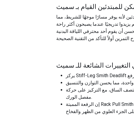
ن للمبتدئين القيام بـ
ين لأنه يوفر مسارًا موجهًا للشريط، مما
يزيدوا تدريجيًا عندما يصبحون أكثر راحة
سن أن يقوم أحد محترفي اللياقة البدنية
التغييرات الشائعة للـ
صف الساق، مع التركيز على حركة
مفصل الورك.
إن الرفعة المميتة Rack Pull Smith عبارة عن نطاق جزئي من رفع الحركة حيث يبدأ الحديد عند مستوى الركبة، مما يقلل الضغط على أسفل الظهر