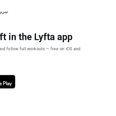
تمرين
Do سميث in the Lyfta app
and follow full workouts — free on iOS and