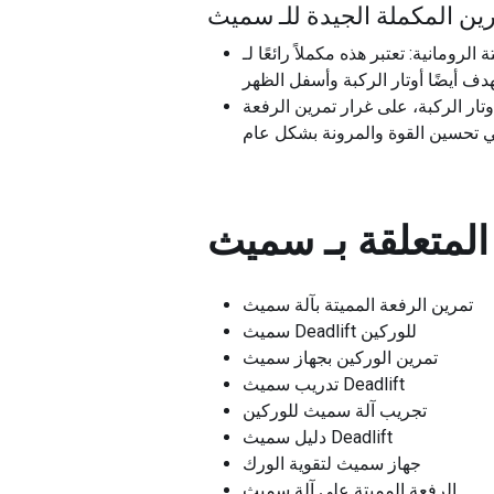
ين المكملة الجيدة للـ
كملاً رائعًا لـ Smith Deadlifts لأنها تركز أكثر على حركة مفصل الورك، والتي يمكن أن تحسن شكلك وقوتك في
ار الركبة، على غرار تمرين الرفعة
لمتعلقة بـ
تمرين الرفعة المميتة بآلة سميث
سميث Deadlift للوركين
تمرين الوركين بجهاز سميث
تدريب سميث Deadlift
تجريب آلة سميث للوركين
دليل سميث Deadlift
جهاز سميث لتقوية الورك
الرفعة المميتة على آلة سميث