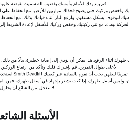
قم بمد يدك للأمام وأمسك بقضيب آلة سميث بقبضة علوية، وتأكد من أن يديك أوسع من كتفيك.
هرك أثناء الرفع. هذا يمكن أن يؤدي إلى إصابة خطيرة. بدلًا من ذ
لأعلى طوال التمرين. قم بإشراك قلبك وتأكد من ارتفاع الوركين والركبتين والكتفين في نفس الوقت.
استخدم ساقيك، وليس ظهر
لا تتعجل: من الشائع أن يحاول الأشخاص رفع الأثقال بسرعة كبيرة،
الأسئلة الشائع