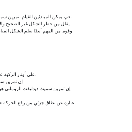
نعم، يمكن للمبتدئين القيام بتمرين سمي
يقلل من خطر الشكل غير الصحيح والإصا
وقوة. من المهم أيضًا تعلم الشكل المن
يركز Stiff-Leg Smith Deadlift على أوتار الركبة عن طريق الحفاظ على الساقين مستقيمتين، ولكن غير مقفلتين، أثناء الرفع.
إن تمرين سميث ديدليفت ذو الساق الواحدة هو نوع من التحدي يتضمن الرفع بساق واحدة، مما يحسن التوازن والتنسيق.
إن تمرين سميث ديدليفت الروماني ه