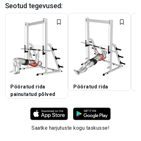
Seotud tegevused
:
Pööratud rida
Pööratud rida
L
painutatud põlved
Saatke harjutuste kogu taskusse!