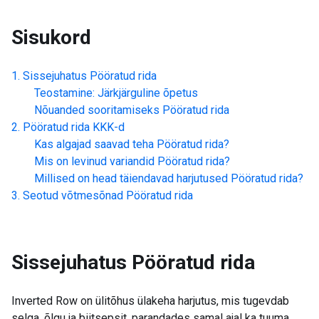
Sisukord
Sissejuhatus
Pööratud rida
Teostamine: Järkjärguline õpetus
Nõuanded sooritamiseks
Pööratud rida
Pööratud rida
KKK-d
Kas algajad saavad teha
Pööratud rida
?
Mis on levinud variandid
Pööratud rida
?
Millised on head täiendavad harjutused
Pööratud rida
?
Seotud võtmesõnad
Pööratud rida
Sissejuhatus
Pööratud rida
Inverted Row on ülitõhus ülakeha harjutus, mis tugevdab
selga, õlgu ja biitsepsit, parandades samal ajal ka tuuma