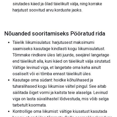
sirutades käed ja õlad täielikult välja, ning korrake
harjutust soovitud arvu korduste jaoks.
Nõuanded sooritamiseks Pööratud rida
Täielik liikumisulatus: harjutusest maksimumi
saamiseks kasutage kindlasti kogu liikumisulatust.
Tõmmake rindkere üles lati juurde, seejärel langetage
end täielikult alla, kuni käed on täielikult välja sirutatud.
Vältige levinud viga, et langetate oma keha ainult
osaliselt või ei tõmba ennast täielikult üles.
Kasutage oma südant: hoidke kõhulihased ja
tuharalihased kogu liikumise vältel pingul. See aitab
säilitada õiget vormi ja kaitsta teie alaselga. Levinud
viga on lasta süvalihastel lõdvestuda, mis võib selga
tarbetult koormata.
Kontrollige oma liikumist: vältige kiusatust kasutada