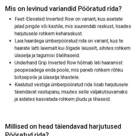
Mis on levinud variandid
Pööratud rida
?
Feet-Elevated Inverted Row on variant, kus asetate
jalad pingile või kastile, mis suurendab raskust, lisades
harjutusele rohkem keharaskust.
Laia haardega ümberpööratud rida on variant, kus te
haarate latti laiemalt kui õlgade laiuselt, sihites rohkem
ülaselja ja tagumisi õlalihaseid.
Underhand Grip Inverted Row hõlmab lati haaramist
peopesadega enda poole, mis paneb rohkem rõhku
biitsepsile ja ülaselja lihastele.
Kaalutud vestiga ümberpööratud rida lisab harjutusele
täiendavat vastupanu, muutes selle väljakutsuvamaks
ja aidates kasvatada rohkem jõudu ja lihaseid.
Millised on head täiendavad harjutused
Pööratud rida
?