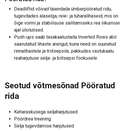
Deadliftid võivad täiendada ümberpööratud ridu,
tugevdades alaselga, reie- ja tuharalihaseid, mis on
õige vormi ja stabiilsuse säilitamiseks rea liikumise
ajal üliolulised.
Push-ups saab tasakaalustada Inverted Rows abil
saavutatud lihaste arengut, kuna need on suunatud
rinnalihastele ja triitsepsile, pakkudes vastukaalu
reaharjutuse selja- ja biitsepsi fookusele.
Seotud võtmesõnad
Pööratud
rida
Keharaskusega seljaharjutused
Pöördrea treening
Selja tugevdamise harjutused