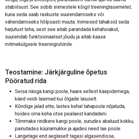
stabiilsust. See sobib inimestele kõigil treeningtasemetel,
kuna seda saab raskuste suurendamiseks või
vähendamiseks hõlpsasti muuta. Inimesed tahaksid seda
harjutust teha, sest see aitab parandada kehahoiakut,
suurendab funktsionaalset jõudu ja aitab kaasa
mitmekülgsele treeningrutiinile.
Teostamine: Järkjärguline õpetus
Pööratud rida
Seisa näoga kangi poole, haara sellest käepidemega,
käed veidi laiemad kui õlgade laiuselt.
Kõndige jalad ette, lastes kehal tahapoole nõjatuda,
hoides oma keha otse pealaest kandadeni.
Tõmmake rindkere kangi poole, surudes abaluud kokku,
painutades küünarnukke ja ajades need lae poole.
Langetage end aeglaselt tagasi algasendisse,