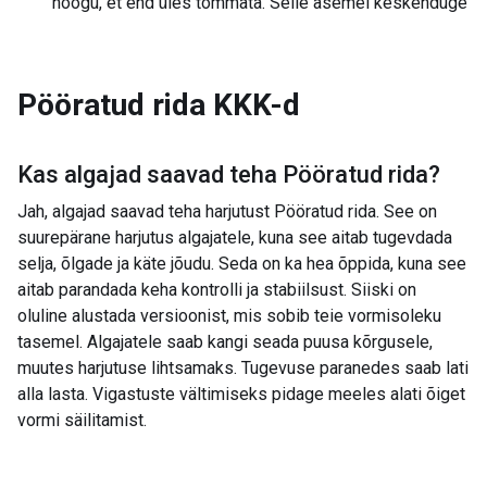
hoogu, et end üles tõmmata. Selle asemel keskenduge
Pööratud rida
KKK-d
Kas algajad saavad teha
Pööratud rida
?
Jah, algajad saavad teha harjutust Pööratud rida. See on
suurepärane harjutus algajatele, kuna see aitab tugevdada
selja, õlgade ja käte jõudu. Seda on ka hea õppida, kuna see
aitab parandada keha kontrolli ja stabiilsust. Siiski on
oluline alustada versioonist, mis sobib teie vormisoleku
tasemel. Algajatele saab kangi seada puusa kõrgusele,
muutes harjutuse lihtsamaks. Tugevuse paranedes saab lati
alla lasta. Vigastuste vältimiseks pidage meeles alati õiget
vormi säilitamist.