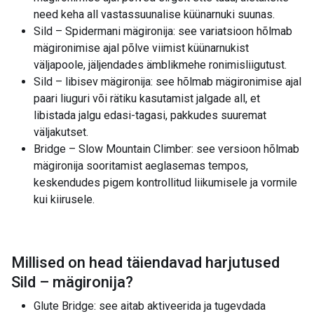
need keha all vastassuunalise küünarnuki suunas.
Sild – Spidermani mägironija: see variatsioon hõlmab
mägironimise ajal põlve viimist küünarnukist
väljapoole, jäljendades ämblikmehe ronimisliigutust.
Sild – libisev mägironija: see hõlmab mägironimise ajal
paari liuguri või rätiku kasutamist jalgade all, et
libistada jalgu edasi-tagasi, pakkudes suuremat
väljakutset.
Bridge – Slow Mountain Climber: see versioon hõlmab
mägironija sooritamist aeglasemas tempos,
keskendudes pigem kontrollitud liikumisele ja vormile
kui kiirusele.
Millised on head täiendavad harjutused
Sild – mägironija
?
Glute Bridge: see aitab aktiveerida ja tugevdada