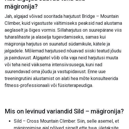
mägironija
?
Jah, algajad võivad sooritada harjutust Bridge – Mountain
Climber, kuid vigastuste vältimiseks peaksid nad alustama
aeglaselt ja õiges vormis. Sillaharjutus on suurepärane viis
tuharalihaste ja alaselja tugevdamiseks, samas kui
mägironija harjutus on suunatud südamikule, kätele ja
jalgadele. Mõlemad harjutused nõuavad siiski teatud jõudu
ja painduvust. Algajatel võib olla vaja neid harjutusi muuta
või teha neid väiksema intensiivsusega, kuni nad
suurendavad oma jõudu ja vastupidavust. Enne uue
treeningrutiini alustamist on alati hea mõte konsulteerida
fitness-professionaali või füsioterapeudiga.
Mis on levinud variandid
Sild – mägironija
?
Sild – Cross Mountain Climber: Siin, selle asemel, et
mägironimise ajal põlved sirgelt ette tuua, ületaksite