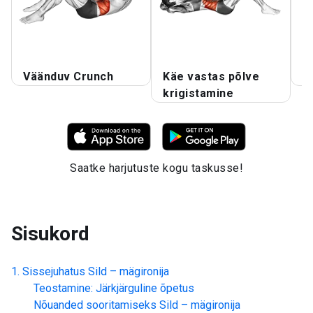
Väänduv Crunch
Käe vastas põlve
V
krigistamine
Saatke harjutuste kogu taskusse!
Sisukord
Sissejuhatus
Sild – mägironija
Teostamine: Järkjärguline õpetus
Nõuanded sooritamiseks
Sild – mägironija