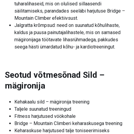
tuharalihaseid, mis on olulised sillaasendi
säilitamiseks, parandades seeläbi harjutuse Bridge –
Mountain Climber efektiivsust.
Jalgratta krõmpsud: need on suunatud kõhulihaste,
kaldus ja puusa painutajalihastele, mis on sarnased
mägironijaga töötavate lihasrühmadega, pakkudes
seega hästi ümardatud kõhu- ja kardiotreeningut.
Seotud võtmesõnad
Sild –
mägironija
Kehakaalu sild – mägironija treening
Taljele suunatud treeningud
Fitness harjutused vöökohale
Bridge – Mountain Climberi keharaskusega treening
Keharaskuse harjutused talje toniseerimiseks