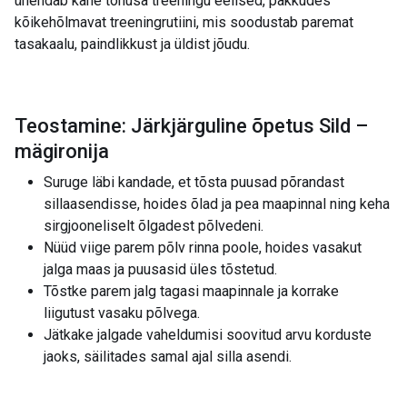
ühendab kahe tõhusa treeningu eelised, pakkudes
kõikehõlmavat treeningrutiini, mis soodustab paremat
tasakaalu, paindlikkust ja üldist jõudu.
Teostamine: Järkjärguline õpetus Sild –
mägironija
Suruge läbi kandade, et tõsta puusad põrandast
sillaasendisse, hoides õlad ja pea maapinnal ning keha
sirgjooneliselt õlgadest põlvedeni.
Nüüd viige parem põlv rinna poole, hoides vasakut
jalga maas ja puusasid üles tõstetud.
Tõstke parem jalg tagasi maapinnale ja korrake
liigutust vasaku põlvega.
Jätkake jalgade vaheldumisi soovitud arvu korduste
jaoks, säilitades samal ajal silla asendi.