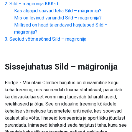
Sild – mägironija
KKK-d
Kas algajad saavad teha
Sild – mägironija
?
Mis on levinud variandid
Sild – mägironija
?
Millised on head täiendavad harjutused
Sild –
mägironija
?
Seotud võtmesõnad
Sild – mägironija
Sissejuhatus
Sild – mägironija
Bridge - Mountain Climber harjutus on dünaamiline kogu
keha treening, mis suurendab tuuma stabiilsust, parandab
kardiovaskulaarset vormi ning tugevdab tuharalihaseid,
reielihaseid ja õlgu. See on ideaalne treening kõikidele
kehalise võimekuse tasemetele, eriti neile, kes soovivad
kaalust alla võtta, lihaseid toniseerida ja sportlikku jõudlust
parandada. Inimesed tahaksid seda harjutust teha, kuna see