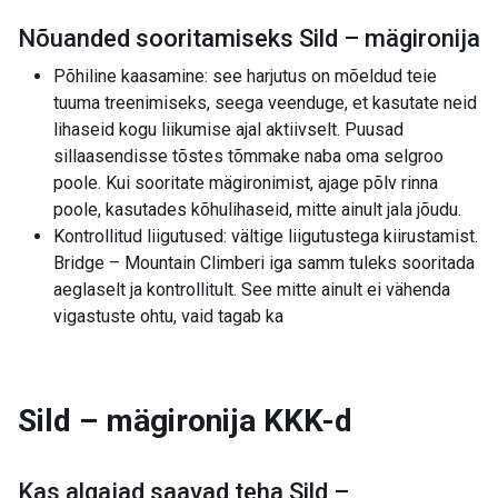
Nõuanded sooritamiseks Sild – mägironija
Põhiline kaasamine: see harjutus on mõeldud teie
tuuma treenimiseks, seega veenduge, et kasutate neid
lihaseid kogu liikumise ajal aktiivselt. Puusad
sillaasendisse tõstes tõmmake naba oma selgroo
poole. Kui sooritate mägironimist, ajage põlv rinna
poole, kasutades kõhulihaseid, mitte ainult jala jõudu.
Kontrollitud liigutused: vältige liigutustega kiirustamist.
Bridge – Mountain Climberi iga samm tuleks sooritada
aeglaselt ja kontrollitult. See mitte ainult ei vähenda
vigastuste ohtu, vaid tagab ka
Sild – mägironija
KKK-d
Kas algajad saavad teha
Sild –