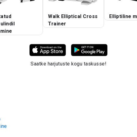
tatud
Walk Elliptical Cross
Elliptiline
ulindil
Trainer
imine
Saatke harjutuste kogu taskusse!
s
ine