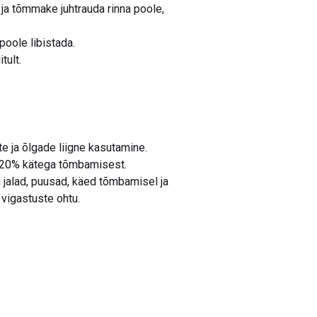
 ja tõmmake juhtrauda rinna poole,
poole libistada.
tult.
te ja õlgade liigne kasutamine.
d 20% kätega tõmbamisest.
on jalad, puusad, käed tõmbamisel ja
 vigastuste ohtu.