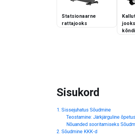
Statsionaarne
Kallu
rattajooks
jooks
kõnd
Sisukord
Sissejuhatus
Sõudmine
Teostamine: Järkjärguline õpetu
Nõuanded sooritamiseks
Sõudm
Sõudmine
KKK-d