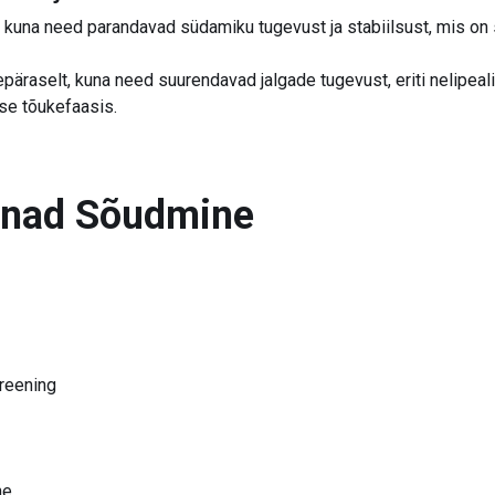
 kuna need parandavad südamiku tugevust ja stabiilsust, mis on 
äraselt, kuna need suurendavad jalgade tugevust, eriti nelipeali
se tõukefaasis.
õnad
Sõudmine
reening
ne