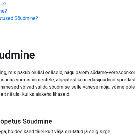
ne
?
ne
?
jutused
Sõudmine
?
udmine
ng, mis pakub olulisi eeliseid, nagu parem südame-veresoonkon
us igas vormis inimestele, algajatest kuni edasijõudnud sportlas
nimesed võivad valida sõudmise selle vähese mõju, võime põleta
 nii üla- kui ka alakeha lihaseid.
e õpetus Sõudmine
, hoides käed täielikult välja sirutatud ja selg sirge.