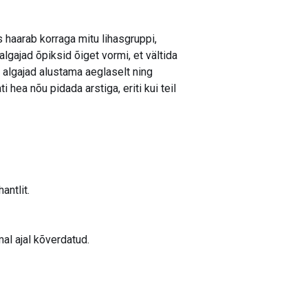
 haarab korraga mitu lihasgruppi,
algajad õpiksid õiget vormi, et vältida
d algajad alustama aeglaselt ning
 hea nõu pidada arstiga, eriti kui teil
ntlit.
al ajal kõverdatud.