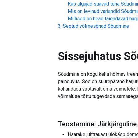
Kas algajad saavad teha
Sõudmi
Mis on levinud variandid
Sõudmi
Millised on head täiendavad har
Seotud võtmesõnad
Sõudmine
Sissejuhatus
Sõ
Sõudmine on kogu keha hõlmav treeni
painduvus. See on suurepärane harjut
kohandada vastavalt oma võimetele. I
võimaluse tõttu tugevdada samaaegselt
Teostamine: Järkjärgulin
Haarake juhtrauast ülekäepidemega