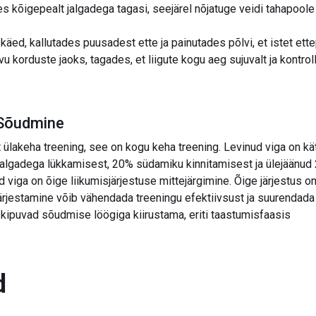
es kõigepealt jalgadega tagasi, seejärel nõjatuge veidi tahapoole
äed, kallutades puusadest ette ja painutades põlvi, et istet ette
korduste jaoks, tagades, et liigute kogu aeg sujuvalt ja kontrolli
 Sõudmine
 ülakeha treening, see on kogu keha treening. Levinud viga on kä
algadega lükkamisest, 20% südamiku kinnitamisest ja ülejäänu
ud viga on õige liikumisjärjestuse mittejärgimine. Õige järjestus 
 järjestamine võib vähendada treeningu efektiivsust ja suurendada
 kipuvad sõudmise löögiga kiirustama, eriti taastumisfaasis
d