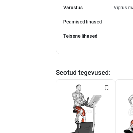
Varustus
Viprus m
Peamised lihased
Teisene lihased
Seotud tegevused
: