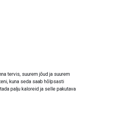
na tervis, suurem jõud ja suurem
teni, kuna seda saab hõlpsasti
da palju kaloreid ja selle pakutava