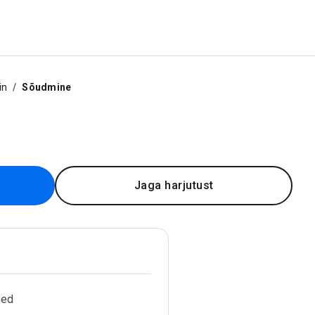
in
Sõudmine
Jaga harjutust
sed