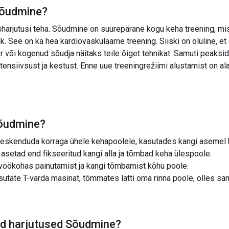
õudmine
?
sharjutusi teha. Sõudmine on suurepärane kogu keha treening, mis
k. See on ka hea kardiovaskulaarne treening. Siiski on oluline, et 
ner või kogenud sõudja näitaks teile õiget tehnikat. Samuti peaksi
ensiivsust ja kestust. Enne uue treeningrežiimi alustamist on alati
õudmine
?
keskenduda korraga ühele kehapoolele, kasutades kangi asemel ha
 asetad end fikseeritud kangi alla ja tõmbad keha ülespoole.
 vöökohas painutamist ja kangi tõmbamist kõhu poole.
sutate T-varda masinat, tõmmates latti oma rinna poole, olles sam
ad harjutused
Sõudmine
?