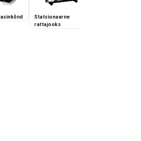
 masinkõnd
Statsionaarne
Cycle Cross Trai
rattajooks