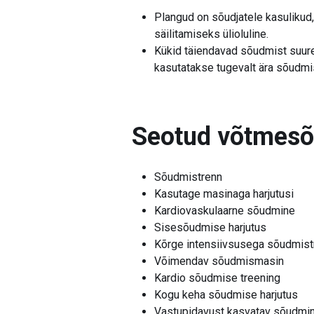
Plangud on sõudjatele kasulikud,
säilitamiseks ülioluline.
Kükid täiendavad sõudmist suurep
kasutatakse tugevalt ära sõudmi
Seotud võtmes
Sõudmistrenn
Kasutage masinaga harjutusi
Kardiovaskulaarne sõudmine
Sisesõudmise harjutus
Kõrge intensiivsusega sõudmist
Võimendav sõudmismasin
Kardio sõudmise treening
Kogu keha sõudmise harjutus
Vastupidavust kasvatav sõudmi