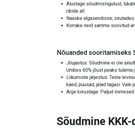
Alustage sõudmisliigutust, lükat
ribide all.
Naaske algasendisse, sirutades k
Korrake neid samme soovitud arvu 
Nõuanded sooritamiseks
Jõujaotus: Sõudmine ei ole ainult
Umbes 60% jõust peaks tulema j
Liikumiste järjestus: Teine levin
käed, puusad, jalad tagasi. Vale
Ärge kiirustage: Paljud inimesed
Sõudmine
KKK-