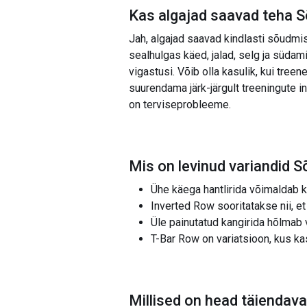
Kas algajad saavad teha
S
Jah, algajad saavad kindlasti sõudmi
sealhulgas käed, jalad, selg ja südami
vigastusi. Võib olla kasulik, kui tree
suurendama järk-järgult treeningute int
on terviseprobleeme.
Mis on levinud variandid
S
Ühe käega hantlirida võimaldab 
Inverted Row sooritatakse nii, et
Üle painutatud kangirida hõlmab
T-Bar Row on variatsioon, kus ka
Millised on head täiendav