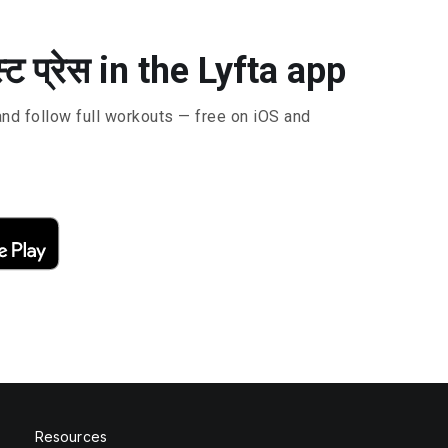
ेस्ट प्रेस in the Lyfta app
and follow full workouts — free on iOS and
Resources