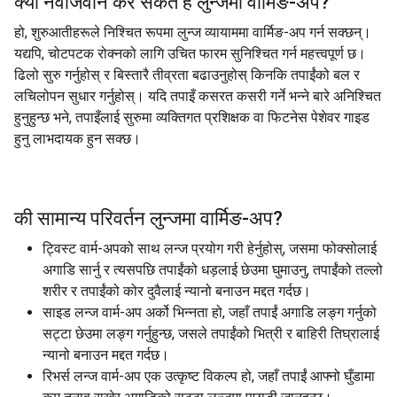
क्या नवाजवान कर सकते हैं
लुन्जमा वार्मिङ-अप
?
हो, शुरुआतीहरूले निश्चित रूपमा लुन्ज व्यायाममा वार्मिङ-अप गर्न सक्छन्।
यद्यपि, चोटपटक रोक्नको लागि उचित फारम सुनिश्चित गर्न महत्त्वपूर्ण छ।
ढिलो सुरु गर्नुहोस् र बिस्तारै तीव्रता बढाउनुहोस् किनकि तपाईंको बल र
लचिलोपन सुधार गर्नुहोस्। यदि तपाइँ कसरत कसरी गर्ने भन्ने बारे अनिश्चित
हुनुहुन्छ भने, तपाइँलाई सुरुमा व्यक्तिगत प्रशिक्षक वा फिटनेस पेशेवर गाइड
हुनु लाभदायक हुन सक्छ।
की सामान्य परिवर्तन
लुन्जमा वार्मिङ-अप
?
ट्विस्ट वार्म-अपको साथ लन्ज प्रयोग गरी हेर्नुहोस्, जसमा फोक्सोलाई
अगाडि सार्नु र त्यसपछि तपाईंको धड़लाई छेउमा घुमाउनु, तपाईंको तल्लो
शरीर र तपाईंको कोर दुवैलाई न्यानो बनाउन मद्दत गर्दछ।
साइड लन्ज वार्म-अप अर्को भिन्नता हो, जहाँ तपाईं अगाडि लङ्ग गर्नुको
सट्टा छेउमा लङ्ग गर्नुहुन्छ, जसले तपाईंको भित्री र बाहिरी तिघ्रालाई
न्यानो बनाउन मद्दत गर्दछ।
रिभर्स लन्ज वार्म-अप एक उत्कृष्ट विकल्प हो, जहाँ तपाईं आफ्नो घुँडामा