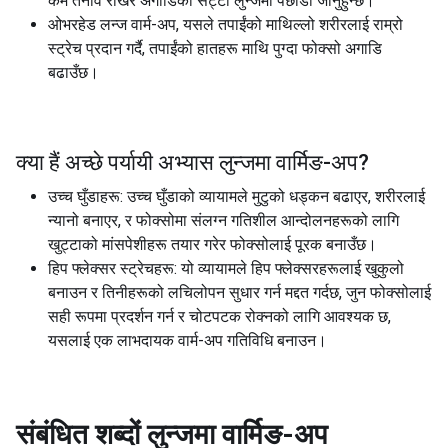
कम तनाव राखेर अगाडिको सट्टा लुन्जमा पछाडी जानुहुन्छ।
ओभरहेड लन्ज वार्म-अप, यसले तपाईंको माथिल्लो शरीरलाई राम्रो
स्ट्रेच प्रदान गर्दै, तपाईंको हातहरू माथि पुग्दा फोक्सो अगाडि
बढाउँछ।
क्या हैं अच्छे पर्यायी अभ्यास
लुन्जमा वार्मिङ-अप
?
उच्च घुँडाहरू: उच्च घुँडाको व्यायामले मुटुको धड्कन बढाएर, शरीरलाई
न्यानो बनाएर, र फोक्सोमा संलग्न गतिशील आन्दोलनहरूको लागि
खुट्टाको मांसपेशीहरू तयार गरेर फोक्सोलाई पूरक बनाउँछ।
हिप फ्लेक्सर स्ट्रेचहरू: यो व्यायामले हिप फ्लेक्सरहरूलाई खुकुलो
बनाउन र तिनीहरूको लचिलोपन सुधार गर्न मद्दत गर्दछ, जुन फोक्सोलाई
सही रूपमा प्रदर्शन गर्न र चोटपटक रोक्नको लागि आवश्यक छ,
यसलाई एक लाभदायक वार्म-अप गतिविधि बनाउन।
संबंधित शब्दों
लुन्जमा वार्मिङ-अप