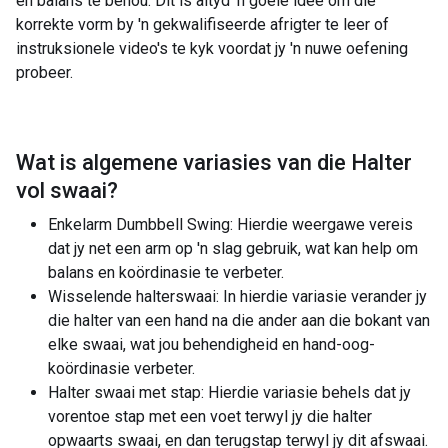
en balans te behou. Dit is altyd 'n goeie idee om die
korrekte vorm by 'n gekwalifiseerde afrigter te leer of
instruksionele video's te kyk voordat jy 'n nuwe oefening
probeer.
Wat is algemene variasies van die
Halter
vol swaai
?
Enkelarm Dumbbell Swing: Hierdie weergawe vereis
dat jy net een arm op 'n slag gebruik, wat kan help om
balans en koördinasie te verbeter.
Wisselende halterswaai: In hierdie variasie verander jy
die halter van een hand na die ander aan die bokant van
elke swaai, wat jou behendigheid en hand-oog-
koördinasie verbeter.
Halter swaai met stap: Hierdie variasie behels dat jy
vorentoe stap met een voet terwyl jy die halter
opwaarts swaai, en dan terugstap terwyl jy dit afswaai.