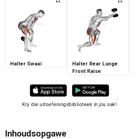
Halter Swaai
Halter Rear Lunge
H
Front Raise
S
Kry die uitoefeningsbiblioteek in jou sak!
Inhoudsopgawe