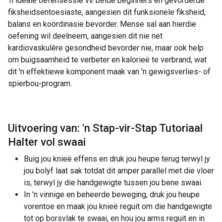
'n ideale oefensessie vir beide beginners en gevorderde
fiksheidsentoesiaste, aangesien dit funksionele fiksheid,
balans en koördinasie bevorder. Mense sal aan hierdie
oefening wil deelneem, aangesien dit nie net
kardiovaskulêre gesondheid bevorder nie, maar ook help
om buigsaamheid te verbeter en kalorieë te verbrand, wat
dit 'n effektiewe komponent maak van 'n gewigsverlies- of
spierbou-program.
Uitvoering van: 'n Stap-vir-Stap Tutoriaal
Halter vol swaai
Buig jou knieë effens en druk jou heupe terug terwyl jy
jou bolyf laat sak totdat dit amper parallel met die vloer
is, terwyl jy die handgewigte tussen jou bene swaai.
In 'n vinnige en beheerde beweging, druk jou heupe
vorentoe en maak jou knieë reguit om die handgewigte
tot op borsvlak te swaai, en hou jou arms reguit en in