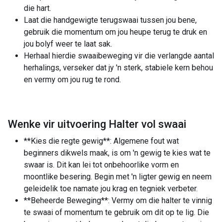
die hart.
Laat die handgewigte terugswaai tussen jou bene,
gebruik die momentum om jou heupe terug te druk en
jou bolyf weer te laat sak.
Herhaal hierdie swaaibeweging vir die verlangde aantal
herhalings, verseker dat jy 'n sterk, stabiele kern behou
en vermy om jou rug te rond.
Wenke vir uitvoering Halter vol swaai
**Kies die regte gewig**: Algemene fout wat
beginners dikwels maak, is om 'n gewig te kies wat te
swaar is. Dit kan lei tot onbehoorlike vorm en
moontlike besering. Begin met 'n ligter gewig en neem
geleidelik toe namate jou krag en tegniek verbeter.
**Beheerde Beweging**: Vermy om die halter te vinnig
te swaai of momentum te gebruik om dit op te lig. Die