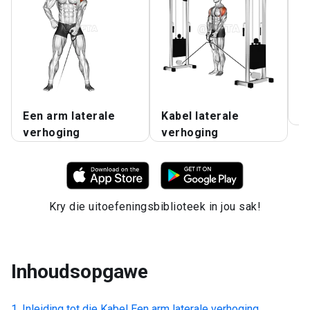
Een arm laterale
Kabel laterale
L
verhoging
verhoging
Kry die uitoefeningsbiblioteek in jou sak!
Inhoudsopgawe
Inleiding tot die
Kabel Een arm laterale verhoging