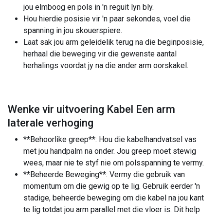
jou elmboog en pols in 'n reguit lyn bly.
Hou hierdie posisie vir 'n paar sekondes, voel die
spanning in jou skouerspiere.
Laat sak jou arm geleidelik terug na die beginposisie,
herhaal die beweging vir die gewenste aantal
herhalings voordat jy na die ander arm oorskakel.
Wenke vir uitvoering Kabel Een arm
laterale verhoging
**Behoorlike greep**: Hou die kabelhandvatsel vas
met jou handpalm na onder. Jou greep moet stewig
wees, maar nie te styf nie om polsspanning te vermy.
**Beheerde Beweging**: Vermy die gebruik van
momentum om die gewig op te lig. Gebruik eerder 'n
stadige, beheerde beweging om die kabel na jou kant
te lig totdat jou arm parallel met die vloer is. Dit help