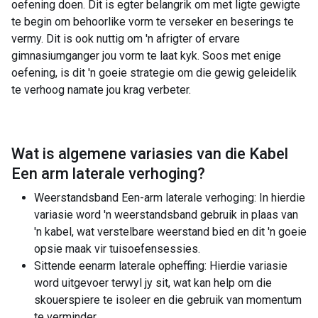
oefening doen. Dit is egter belangrik om met ligte gewigte
te begin om behoorlike vorm te verseker en beserings te
vermy. Dit is ook nuttig om 'n afrigter of ervare
gimnasiumganger jou vorm te laat kyk. Soos met enige
oefening, is dit 'n goeie strategie om die gewig geleidelik
te verhoog namate jou krag verbeter.
Wat is algemene variasies van die
Kabel
Een arm laterale verhoging
?
Weerstandsband Een-arm laterale verhoging: In hierdie
variasie word 'n weerstandsband gebruik in plaas van
'n kabel, wat verstelbare weerstand bied en dit 'n goeie
opsie maak vir tuisoefensessies.
Sittende eenarm laterale opheffing: Hierdie variasie
word uitgevoer terwyl jy sit, wat kan help om die
skouerspiere te isoleer en die gebruik van momentum
te verminder.