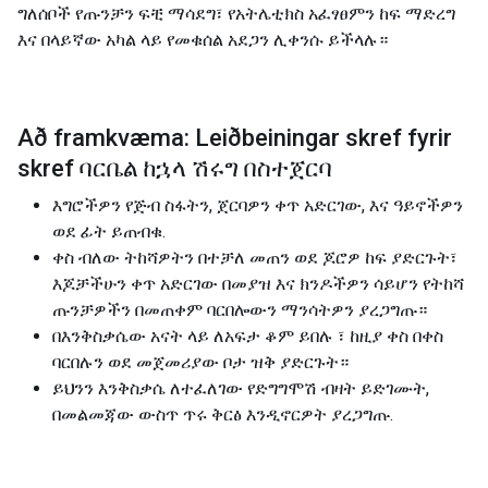
ግለሰቦች የጡንቻን ፍቺ ማሳደግ፣ የአትሌቲክስ አፈፃፀምን ከፍ ማድረግ
እና በላይኛው አካል ላይ የመቁሰል አደጋን ሊቀንሱ ይችላሉ።
Að framkvæma: Leiðbeiningar skref fyrir
skref ባርቤል ከኋላ ሽሩግ በስተጀርባ
እግሮችዎን የጅብ ስፋትን, ጀርባዎን ቀጥ አድርገው, እና ዓይኖችዎን
ወደ ፊት ይጠብቁ.
ቀስ ብለው ትከሻዎትን በተቻለ መጠን ወደ ጆሮዎ ከፍ ያድርጉት፣
እጆቻችሁን ቀጥ አድርገው በመያዝ እና ክንዶችዎን ሳይሆን የትከሻ
ጡንቻዎችን በመጠቀም ባርበሎውን ማንሳትዎን ያረጋግጡ።
በእንቅስቃሴው አናት ላይ ለአፍታ ቆም ይበሉ ፣ ከዚያ ቀስ በቀስ
ባርበሉን ወደ መጀመሪያው ቦታ ዝቅ ያድርጉት።
ይህንን እንቅስቃሴ ለተፈለገው የድግግሞሽ ብዛት ይድገሙት,
በመልመጃው ውስጥ ጥሩ ቅርፅ እንዲኖርዎት ያረጋግጡ.