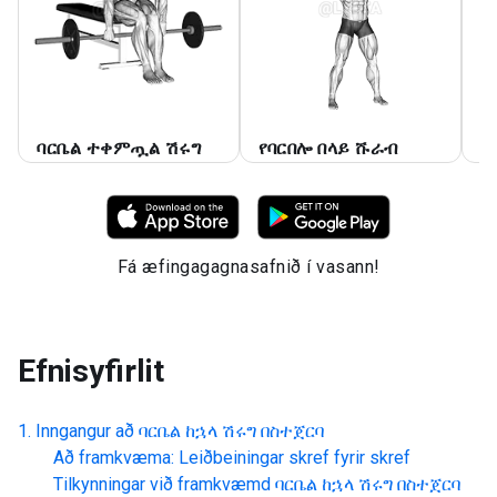
ባርቤል ተቀምጧል ሽሩግ
የባርበሎ በላይ ሹራብ
ባ
Fá æfingagagnasafnið í vasann!
Efnisyfirlit
Inngangur að
ባርቤል ከኋላ ሽሩግ በስተጀርባ
Að framkvæma: Leiðbeiningar skref fyrir skref
Tilkynningar við framkvæmd
ባርቤል ከኋላ ሽሩግ በስተጀርባ