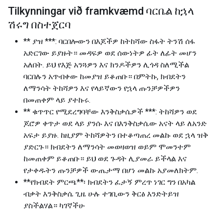
Tilkynningar við framkvæmd ባርቤል ከኋላ
ሽሩግ በስተጀርባ
** ያዝ ***: ባርበሎውን በእጆችዎ ከትከሻው ስፋት ትንሽ ሰፋ
አድርገው ይያዙት። መዳፍዎ ወደ ሰውነትዎ ፊት ለፊት መሆን
አለበት. ይህ የእጅ አንጓዎን እና ክንዶችዎን ሊጎዳ ስለሚችል
ባርበሉን አጥብቀው ከመያዝ ይቆጠቡ። በምትኩ, ክብደትን
ለማንሳት ትከሻዎን እና የላይኛውን የኋላ ጡንቻዎችዎን
በመጠቀም ላይ ያተኩሩ.
** ቁጥጥር የሚደረግባቸው እንቅስቃሴዎች ***: ትከሻዎን ወደ
ጆሮዎ ቀጥታ ወደ ላይ ያንሱ እና በእንቅስቃሴው አናት ላይ ለአንድ
አፍታ ይያዙ. ከዚያም ትከሻዎትን በተቆጣጠረ መልኩ ወደ ኋላ ዝቅ
ያድርጉ። ክብደትን ለማንሳት መወዛወዝ ወይም ሞመንተም
ከመጠቀም ይቆጠቡ። ይህ ወደ ጉዳት ሊያመራ ይችላል እና
የታቀዱትን ጡንቻዎች ውጤታማ በሆነ መልኩ አያመለክትም.
**የክብደት ምርጫ**፡ ክብደትን ፈታኝ ምረጥ ነገር ግን በአካል
ብቃት እንቅስቃሴ ጊዜ ሁሉ ተገቢውን ቅርፅ እንድትይዝ
ያስችልሃል። ካገኛችሁ