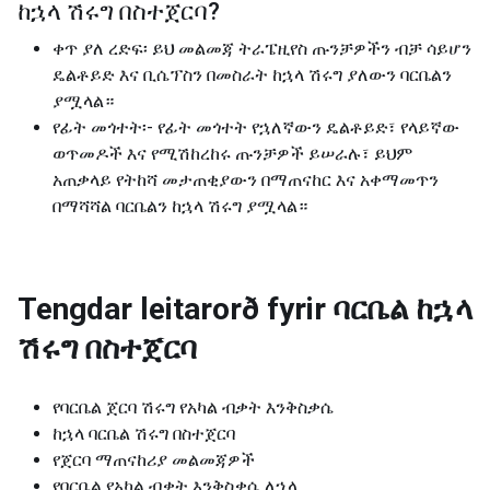
ከኋላ ሽሩግ በስተጀርባ
?
ቀጥ ያለ ረድፍ፡ ይህ መልመጃ ትራፔዚየስ ጡንቻዎችን ብቻ ሳይሆን
ዴልቶይድ እና ቢሴፕስን በመስራት ከኋላ ሽሩግ ያለውን ባርቤልን
ያሟላል።
የፊት መጎተት፡- የፊት መጎተት የኋለኛውን ዴልቶይድ፣ የላይኛው
ወጥመዶች እና የሚሽከረከሩ ጡንቻዎች ይሠራሉ፣ ይህም
አጠቃላይ የትከሻ መታጠቂያውን በማጠናከር እና አቀማመጥን
በማሻሻል ባርቤልን ከኋላ ሽሩግ ያሟላል።
Tengdar leitarorð fyrir
ባርቤል ከኋላ
ሽሩግ በስተጀርባ
የባርቤል ጀርባ ሽሩግ የአካል ብቃት እንቅስቃሴ
ከኋላ ባርቤል ሽሩግ በስተጀርባ
የጀርባ ማጠናከሪያ መልመጃዎች
የባርቤል የአካል ብቃት እንቅስቃሴ ለኋላ