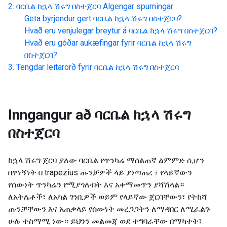
ባርቤል ከኋላ ሽሩግ በስተጀርባ
Algengar spurningar
Geta byrjendur gert
ባርቤል ከኋላ ሽሩግ በስተጀርባ
?
Hvað eru venjulegar breytur á
ባርቤል ከኋላ ሽሩግ በስተጀርባ
?
Hvað eru góðar aukæfingar fyrir
ባርቤል ከኋላ ሽሩግ
በስተጀርባ
?
Tengdar leitarorð fyrir
ባርቤል ከኋላ ሽሩግ በስተጀርባ
Inngangur að
ባርቤል ከኋላ ሽሩግ
በስተጀርባ
ከኋላ ሽሩግ ጀርባ ያለው ባርቤል የጥንካሬ ማሰልጠኛ ልምምድ ሲሆን
በዋነኝነት በ trapezius ጡንቻዎች ላይ ያነጣጠረ ፣ የላይኛውን
የሰውነት ጥንካሬን የሚያጎለብት እና አቀማመጥን ያሻሽላል።
ለአትሌቶች፣ ለአካል ገንቢዎች ወይም የላይኛው ጀርባቸውን፣ የትከሻ
ጡንቻቸውን እና አጠቃላይ የሰውነት መረጋጋትን ለማዳበር ለሚፈልጉ
ሁሉ ተስማሚ ነው። ይህንን መልመጃ ወደ ተግባራቸው በማካተት፣