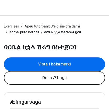
Exercises
Apeu tuto t-am: S'éid ain-ofa damí.
Kotha-puro barbell
ባርቤል ከኋላ ሽሩግ በስተጀርባ
ባርቤል ከኋላ ሽሩግ በስተጀርባ
Vista í bókamerki
Deila Æfingu
Æfingarsaga