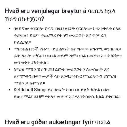
Hvað eru venjulegar breytur á
ባርቤል ከኋላ
ሽሩግ በስተጀርባ
?
በላይኛው የባርበሎ ሽሩግ፡ በዚህ ልዩነት ባርበሎው ከጭንቅላቱ በላይ
ተይዟል፣ ይህም ተጨማሪ የትከሻ መረጋጋት እና ጥንካሬን
ይፈልጋል።
ማዘንበል ቤንች ሽሩግ፡- ይህ ልዩነት በተጣመመ አግዳሚ ወንበር ላይ
ፊት ለፊት ተኝቶ፣ ባርቤል ወይም ዳምብብል በመያዝ እና ትከሻዎን
መንጠቅን ያካትታል።
ስሚዝ ማሽን ሽሩግ፡ ይህ ልዩነት መረጋጋትን ለመስጠት እና
ልምምዱን በወጥመዶች ላይ እንዲያተኩር የሚረዳውን የስሚዝ
ማሽን ይጠቀማል።
Kettlebell Shrug፡ ይህ ልዩነት ከባርቤል ይልቅ ኬትል ቤልን
ይጠቀማል፣ ይህም የተለየ መያዣ እና የእንቅስቃሴ ክልል ያቀርባል።
Hvað eru góðar aukæfingar fyrir
ባርቤል