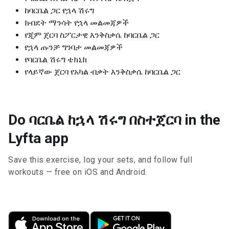
ከባርቤል ጋር የኋላ ሽሩግ
ክብደት ማንሳት የኋላ መልመጃዎች
የጂም ጀርባ ስፖርታዊ እንቅስቃሴ ከባርቤል ጋር
የኋላ ጡንቻ ግንባታ መልመጃዎች
የባርቤል ሽሩግ ቴክኒክ
የላይኛው ጀርባ የአካል ብቃት እንቅስቃሴ ከባርቤል ጋር
Do ባርቤል ከኋላ ሽሩግ በስተጀርባ in the
Lyfta app
Save this exercise, log your sets, and follow full
workouts — free on iOS and Android.