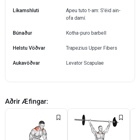
Líkamshluti
Apeu tuto t-am: S'éid ain-
ofa damí.
Búnaður
Kotha-puro barbell
Helstu Vöðvar
Trapezius Upper Fibers
Aukavöðvar
Levator Scapulae
Aðrir Æfingar
: