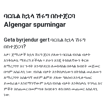
ባርቤል ከኋላ ሽሩግ በስተጀርባ
Algengar spurningar
Geta byrjendur gert
ባርቤል ከኋላ ሽሩግ
በስተጀርባ
?
አዎ፣ ጀማሪዎች ከኋላ ሽሩግ ጀርባ ያለውን ባርቤል የአካል ብቃት
እንቅስቃሴ ማድረግ ይችላሉ። ይሁን እንጂ ትክክለኛውን ቅርጽ
ለማረጋገጥ እና ጉዳት እንዳይደርስ ለመከላከል በቀላል ክብደት መጀመር
በጣም አስፈላጊ ነው. የአካል ብቃት እንቅስቃሴውን በትክክል መፈጸሙን
ለማረጋገጥ አሰልጣኝ ወይም ልምድ ያለው ግለሰብ እንዲቆጣጠር
ይመከራል። እንደማንኛውም አዲስ የአካል ብቃት እንቅስቃሴ ጥንካሬ እና
ምቾት እየጨመረ በመምጣቱ ክብደቱን ቀስ በቀስ መጨመር አስፈላጊ
ነው.