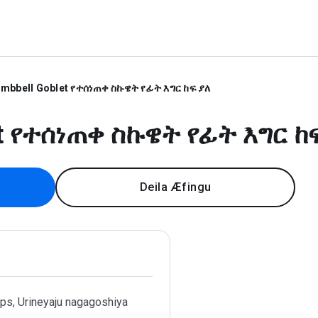
mbbell Goblet የተሰነጠቀ ስኩዌት የፊት እግር ከፍ ያለ
et የተሰነጠቀ ስኩዌት የፊት እግር ከ
Deila Æfingu
ps, Urineyaju nagagoshiya