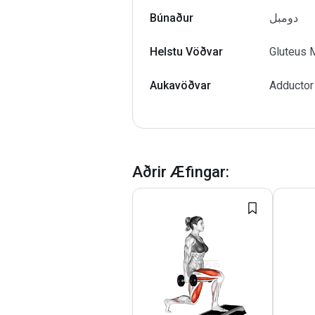
Búnaður
دومبل
Helstu Vöðvar
Gluteus 
Aukavöðvar
Adductor
Aðrir Æfingar
: