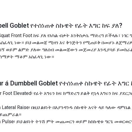
ell Goblet የተሰነጠቀ ስኩዌት የፊት እግር ከፍ ያለ
?
t Squat Front Foot ከፍ ያለ የአካል ብቃት እንቅስቃሴ ማድረግ ይችላሉ፣ ነገ
አስፈላጊ ነው። ይህ መልመጃ ሚዛን እና ቅንጅትን የሚጠይቅ በመሆኑ ለጀማሪ
ልጣኝ ወይም ልምድ ያለው ግለሰብ መልመጃውን መጀመሪያ እንዲያሳይ ይመከራ
ተሰማዎት ማቆም አስፈላጊ ነው።
r á
Dumbbell Goblet የተሰነጠቀ ስኩዌት የፊት እግር 
Rear Foot Elevated፡ የፊት እግሩን ከፍ ከማድረግ ይልቅ የኋላ እግሩን ከፍ ያ
with Lateral Raise፡ በዚህ ልዩነት በእያንዳንዱ ስኩዌት አናት ላይ ካለው ዳም
ን ይጨምራል።
t with Pulse፡ ይህ ልዩነት ትንሽ ምት መጨመርን ወይም ከስኩዊቱ ግርጌ መወር