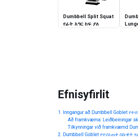
Dumbbell Split Squat
Dumb
የፊት እግር ከፍ ያለ
Lung
Efnisyfirlit
Inngangur að
Dumbbell Goblet የተ
Að framkvæma: Leiðbeiningar skr
Tilkynningar við framkvæmd
Dum
Dumbbell Goblet የተሰነጠቀ ስኩዌት የ