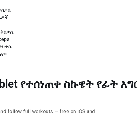
ች
ንቅስቃሴ
ሴዎች
ንቅስቃሴ
iceps
ንቅስቃሴ
ጠና።
blet የተሰነጠቀ ስኩዌት የፊት እግር 
and follow full workouts — free on iOS and