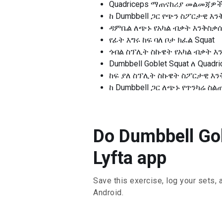
Quadriceps ማጠናከሪያ መልመጃዎ
ከ Dumbbell ጋር የጭን ስፖርታዊ እ
ዳምቤል ለጭኑ የአካል ብቃት እንቅስቃ
የፊት እግሩ ከፍ ባለ ቦታ ክፈል Squat
ጎብል ስፕሊት ስኩዌት የአካል ብቃት እ
Dumbbell Goblet Squat ለ Quadr
ከፍ ያለ ስፕሊት ስኩዌት ስፖርታዊ እ
ከ Dumbbell ጋር ለጭኑ የጥንካሬ ስል
Do Dumbbell Go
Lyfta app
Save this exercise, log your sets, 
Android.