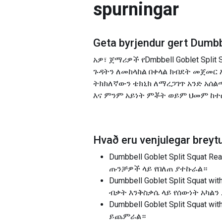
spurningar
Geta byrjendur gert
Dumbb
አዎ፣ ጀማሪዎች የDmbbell Goblet Spli
ጉዳትን ለመከላከል በቀላል ክብደት መጀመር 
ትክክለኛውን ቴክኒክ ለማረጋገጥ አንድ አሰ
እና ምንም አይነት ምቾት ወይም ህመም ከ
Hvað eru venjulegar breytu
Dumbbell Goblet Split Squat 
ጡንቻዎች ላይ የበለጠ ያተኩራል።
Dumbbell Goblet Split Squat 
ብቃት እንቅስቃሴ ላይ የሰውነት አካል
Dumbbell Goblet Split Squa
ይጨምራል።