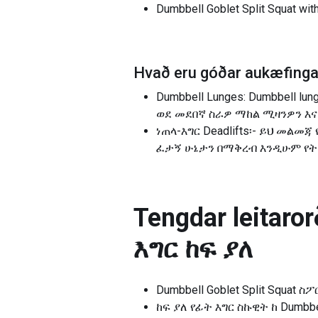
Dumbbell Goblet Split Squat 
Hvað eru góðar aukæfingar
Dumbbell Lunges: Dumbbell lu
ወደ መደበኛ ስራዎ ማከል ሚዛንዎን እ
ነጠላ-እግር Deadlifts፡- ይህ መልመጃ
ፈታኝ ሁኔታን በማቅረብ እንዲሁም የት
Tengdar leitarorð
እግር ከፍ ያለ
Dumbbell Goblet Split Squat 
ከፍ ያለ የፊት እግር ስኩዊት ከ Dumbbe