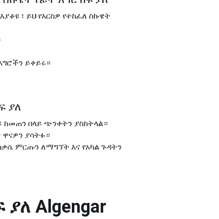
ያቆዩ ፣ ይህ የእርስዎ የተከፈለ ስኩዌት
።
እግሮችን ይቀይሩ።
ፍ ያለ
ይ ከመጠን በላይ ጭንቀትን ያስከትላል።
 ዋናዎን ያሳትፉ።
ስቃሴ ምርጡን ለማግኘት እና የአካል ጉዳትን
ፍ ያለ
Algengar