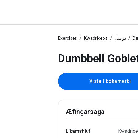
Exercises
Kwadriceps
دومبل
Du
Dumbbell Gobl
Vista í bókamerki
Æfingarsaga
Líkamshluti
Kwadrice