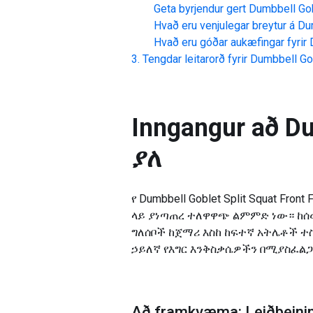
Geta byrjendur gert
Dumbbell Go
Hvað eru venjulegar breytur á
Du
Hvað eru góðar aukæfingar fyrir
Tengdar leitarorð fyrir
Dumbbell G
Inngangur að
Du
ያለ
የ Dumbbell Goblet Split Squat Fr
ላይ ያነጣጠረ ተለዋዋጭ ልምምድ ነው። ከሰ
ግለሰቦች ከጀማሪ እስከ ከፍተኛ አትሌቶች 
ኃይለኛ የእግር እንቅስቃሴዎችን በሚያስፈ
Að framkvæma: Leiðbeinin