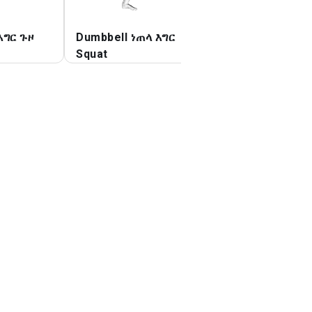
እግር ጉዞ
Dumbbell ነጠላ እግር
Dumbbell የፊት Sq
Squat