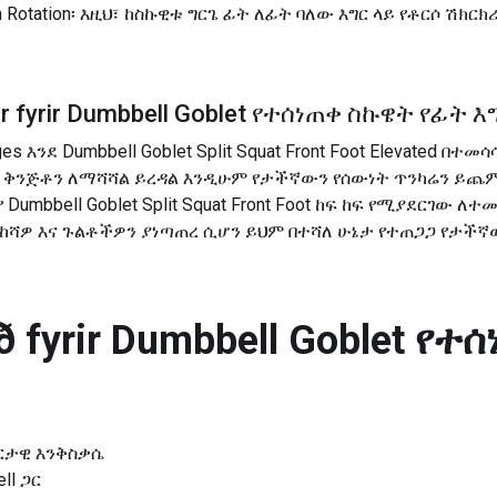
with Rotation፡ እዚህ፣ ከስኩዊቱ ግርጌ ፊት ለፊት ባለው እግር ላይ የቶርሶ ሽክር
 fyrir
Dumbbell Goblet የተሰነጠቀ ስኩዌት የፊት እ
nges እንደ Dumbbell Goblet Split Squat Front Foot Elevated 
ና ቅንጅቶን ለማሻሻል ይረዳል እንዲሁም የታችኛውን የሰውነት ጥንካሬን ይጨ
 የ Dumbbell Goblet Split Squat Front Foot ከፍ ከፍ የሚያደርገ
ከሻዎ እና ጉልቶችዎን ያነጣጠረ ሲሆን ይህም በተሻለ ሁኔታ የተጠጋጋ የታችኛ
 fyrir
Dumbbell Goblet የተ
ስፖርታዊ እንቅስቃሴ
ll ጋር