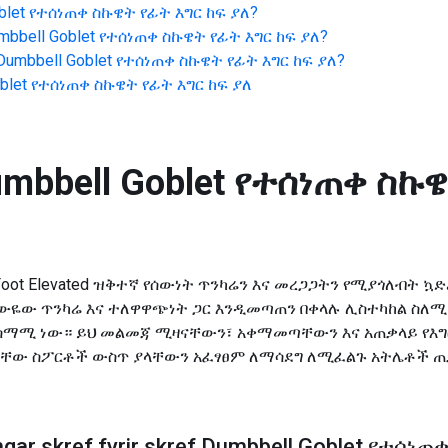
blet የተሰነጠቀ ስኩዌት የፊት እግር ከፍ ያለ
?
mbbell Goblet የተሰነጠቀ ስኩዌት የፊት እግር ከፍ ያለ
?
Dumbbell Goblet የተሰነጠቀ ስኩዌት የፊት እግር ከፍ ያለ
?
oblet የተሰነጠቀ ስኩዌት የፊት እግር ከፍ ያለ
mbbell Goblet የተሰነጠቀ ስኩ
ont Foot Elevated ዝቅተኛ የሰውነት ጥንካሬን እና መረጋጋትን የሚያጎለብት ኳድሪ
ውዬው ጥንካሬ እና ተለዋዋጭነት ጋር እንዲመጣጠን በቀላሉ ሊስተካከል ስለሚች
ተስማሚ ነው። ይህ መልመጃ ሚዛናቸውን፣ አቀማመጣቸውን እና አጠቃላይ የእ
ልጋቸው ስፖርቶች ውስጥ ያላቸውን አፈፃፀም ለማሳደግ ለሚፈልጉ አትሌቶች 
gar skref fyrir skref Dumbbell Goblet የተሰነ