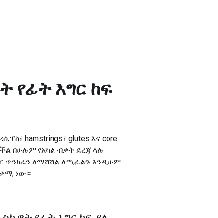
ዌት የፊት እግር ከፍ
ሴፕስ፣ hamstrings፣ glutes እና core
ል በሁሉም የአካል ብቃት ደረጃ ላሉ
ግር ጥንካሬን ለማሻሻል ለሚፈልጉ እንዲሁም
ጠቃሚ ነው።
ጠቀ ስኩዌት የፊት እግር ከፍ ያለ