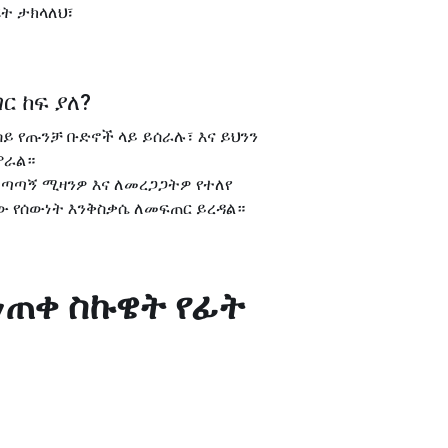
ክሪት ታክላለህ፣
ግር ከፍ ያለ
?
በተመሳሳይ የጡንቻ ቡድኖች ላይ ይሰራሉ፣ እና ይህንን
ምራል።
ው ለተመጣጣኝ ሚዛንዎ እና ለመረጋጋትዎ የተለየ
ው የሰውነት እንቅስቃሴ ለመፍጠር ይረዳል።
ሰነጠቀ ስኩዌት የፊት