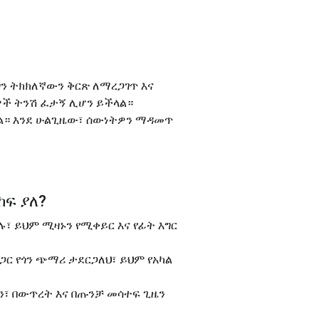
ር ግን ትክክለኛውን ቅርጽ ለማረጋገጥ እና
ዎች ትንሽ ፈታኝ ሊሆን ይችላል።
ል። እንደ ሁልጊዜው፣ ሰውነትዎን ማዳመጥ
ከፍ ያለ
?
ደርጋሉ፣ ይህም ሚዛኑን የሚቀይር እና የፊት እግር
ቤል ጋር የጎን ጭማሪ ታደርጋለህ፣ ይህም የአካል
ወርን፣ በውጥረት እና በጡንቻ መሳተፍ ጊዜን