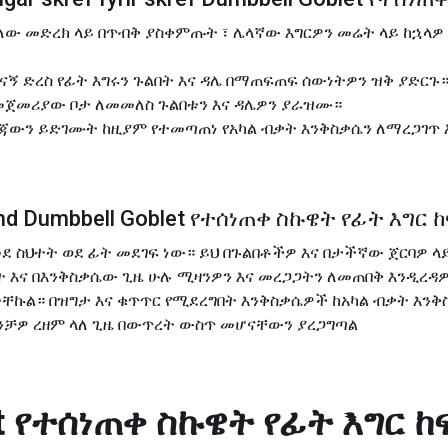
ለው መድረክ ላይ በጥብቅ ያስቀምጡት ፣ ሌላኛው እግርዎን መሬት ላይ ከኋላዎ እ
ገናኝ ድረስ የፊት እግሩን ጉልበት እና ዳሌ በማጠፍጠፍ ሰውነትዎን ዝቅ ያድርጉ
 መጀመሪያው ቦታ ለመመለስ ጉልበቱን እና ዳሌዎን ያራዝሙ።
ውን ይድገሙት ከዚያም የተመጣጠነ የአካል ብቃት እንቅስቃሴን ለማረጋገጥ 
æmd Dumbbell Goblet የተሰነጠቀ ስኩዌት የፊት እግር ከ
መደ ስህተት ወደ ፊት መደገፍ ነው። ይህ በጉልበቶችዎ እና በታችኛው ጀርባዎ ላ
ት እና በእንቅስቃሴው ጊዜ ሁሉ ሚዛንዎን እና መረጋጋትን ለመጠበቅ እንዲረዳዎ
ትቸኩል። በዝግታ እና ቁጥጥር የሚደረግበት እንቅስቃሴዎች ከአካል ብቃት እንቅ
ጡንቻዎ ረዘም ላለ ጊዜ በውጥረት ውስጥ መሆናቸውን ያረጋግጣል
et የተሰነጠቀ ስኩዌት የፊት እግር ከ