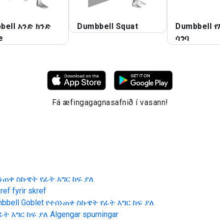
bell አንድ ክንድ
Dumbbell Squat
Dumbbell የ
e
ሳንባ
Fá æfingagagnasafnið í vasann!
ሰነጠቀ ስኩዌት የፊት እግር ከፍ ያለ
ef fyrir skref
bbell Goblet የተሰነጠቀ ስኩዌት የፊት እግር ከፍ ያለ
ፊት እግር ከፍ ያለ
Algengar spurningar