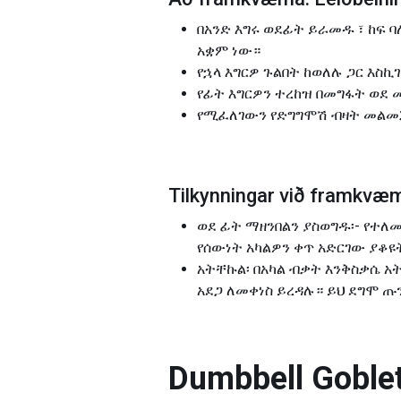
በአንድ እግሩ ወደፊት ይራመዱ ፣ ከፍ ባ
አቋም ነው።
የኋላ እግርዎ ጉልበት ከወለሉ ጋር እስኪ
የፊት እግርዎን ተረከዝ በመግፋት ወደ
የሚፈለገውን የድግግሞሽ ብዛት መልመጃ
Tilkynningar við framkv
ወደ ፊት ማዘንበልን ያስወግዱ፡- የተለ
የሰውነት አካልዎን ቀጥ አድርገው ያቆዩ
አትቸኩል፡ በአካል ብቃት እንቅስቃሴ አ
አደጋ ለመቀነስ ይረዳሉ። ይህ ደግሞ 
Dumbbell Gobl