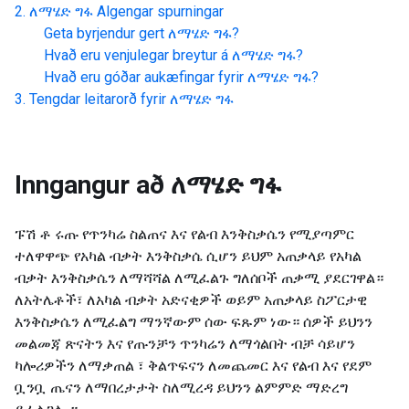
ለማሄድ ግፋ
Algengar spurningar
Geta byrjendur gert
ለማሄድ ግፋ
?
Hvað eru venjulegar breytur á
ለማሄድ ግፋ
?
Hvað eru góðar aukæfingar fyrir
ለማሄድ ግፋ
?
Tengdar leitarorð fyrir
ለማሄድ ግፋ
Inngangur að
ለማሄድ ግፋ
ፑሽ ቶ ሩጡ የጥንካሬ ስልጠና እና የልብ እንቅስቃሴን የሚያጣምር
ተለዋዋጭ የአካል ብቃት እንቅስቃሴ ሲሆን ይህም አጠቃላይ የአካል
ብቃት እንቅስቃሴን ለማሻሻል ለሚፈልጉ ግለሰቦች ጠቃሚ ያደርገዋል።
ለአትሌቶች፣ ለአካል ብቃት አድናቂዎች ወይም አጠቃላይ ስፖርታዊ
እንቅስቃሴን ለሚፈልግ ማንኛውም ሰው ፍጹም ነው። ሰዎች ይህንን
መልመጃ ጽናትን እና የጡንቻን ጥንካሬን ለማጎልበት ብቻ ሳይሆን
ካሎሪዎችን ለማቃጠል ፣ ቅልጥፍናን ለመጨመር እና የልብ እና የደም
ቧንቧ ጤናን ለማበረታታት ስለሚረዳ ይህንን ልምምድ ማድረግ