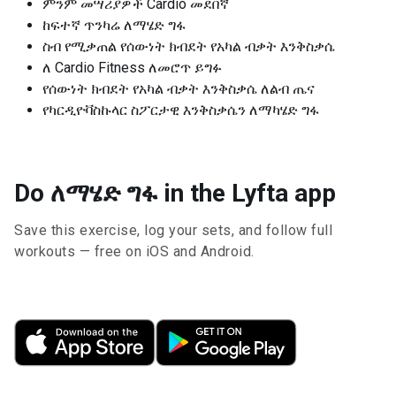
ምንም መሣሪያዎች Cardio መደበኛ
ከፍተኛ ጥንካሬ ለማሄድ ግፋ
ስብ የሚቃጠል የሰውነት ክብደት የአካል ብቃት እንቅስቃሴ
ለ Cardio Fitness ለመሮጥ ይግፉ
የሰውነት ክብደት የአካል ብቃት እንቅስቃሴ ለልብ ጤና
የካርዲዮቫስኩላር ስፖርታዊ እንቅስቃሴን ለማካሄድ ግፋ
Do ለማሄድ ግፋ in the Lyfta app
Save this exercise, log your sets, and follow full
workouts — free on iOS and Android.