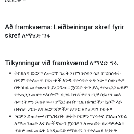
ይፈልጋሉ ።
Að framkvæma: Leiðbeiningar skref fyrir
skref ለማሄድ ግፋ
Tilkynningar við framkvæmd ለማሄድ ግፋ
ትክክለኛ ፎርም፡ ለመሮጥ ግፊትን በማከናወን ላይ ከሚከሰቱት
በጣም የተለመዱ ስህተቶች አንዱ የተሳሳተ ቅጽ ነው። ሰውነትዎ
በትክክል መቀመጡን ያረጋግጡ። ጀርባዎ ቀጥ ያለ, የተጠጋጋ ወይም
የተጠጋጋ መሆን የለበትም. ሲገፉ ክንዶችዎን ብቻ ሳይሆን መላ
ሰውነትዎን ይጠቀሙ። በሚሮጡበት ጊዜ በእግሮችዎ ኳሶች ላይ
በቀስታ ያርፉ እና እርምጃዎችዎ አጭር እና ፈጣን ይሁኑ።
ኮርዎን ይጠቀሙ፡ በሚገፋበት ወቅት ኮርዎን ማሳተፍ የበለጠ ሃይል
ለማመንጨት እና የታችኛውን ጀርባዎን ለመጠበቅ ይረዳዎታል።
ሆድዎ ወደ መሬት እንዲወርድ የማድረጉን የተለመደ ስህተት