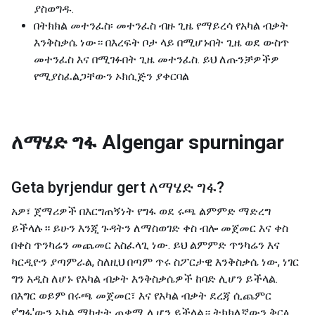
ያስወግዱ.
በትክክል መተንፈስ፡ መተንፈስ ብዙ ጊዜ የማይረሳ የአካል ብቃት
እንቅስቃሴ ነው። በእረፍት ቦታ ላይ በሚሆኑበት ጊዜ ወደ ውስጥ
መተንፈስ እና በሚገፉበት ጊዜ መተንፈስ. ይህ ለጡንቻዎችዎ
የሚያስፈልጋቸውን ኦክሲጅን ያቀርባል
ለማሄድ ግፋ
Algengar spurningar
Geta byrjendur gert
ለማሄድ ግፋ
?
አዎ፣ ጀማሪዎች በእርግጠኝነት የግፋ ወደ ሩጫ ልምምድ ማድረግ
ይችላሉ። ይሁን እንጂ ጉዳትን ለማስወገድ ቀስ ብሎ መጀመር እና ቀስ
በቀስ ጥንካሬን መጨመር አስፈላጊ ነው. ይህ ልምምድ ጥንካሬን እና
ካርዲዮን ያጣምራል, ስለዚህ በጣም ጥሩ ስፖርታዊ እንቅስቃሴ ነው, ነገር
ግን አዲስ ለሆኑ የአካል ብቃት እንቅስቃሴዎች ከባድ ሊሆን ይችላል.
በእግር ወይም በሩጫ መጀመር፣ እና የአካል ብቃት ደረጃ ሲጨምር
የ'ግፋ'ውን አካል ማካተት ጠቃሚ ሊሆን ይችላል። ትክክለኛውን ቅርፅ