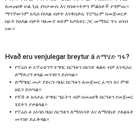
ለመጠበቅ ሁል ጊዜ ያስታውሱ እና የሰውነትዎን ምልክቶች ያዳምጡ።
ማንኛውንም አዲስ የአካል ብቃት እንቅስቃሴ ፕሮግራም ከመጀመርዎ
በፊት ከአካል ብቃት ባለሙያ ወይም ከዶክተር ጋር መማከር ጥሩ ሀሳብ
ነው።
Hvað eru venjulegar breytur á
ለማሄድ ግፋ
?
የፕሬስ ቶ ኦፕሬቲንግ ተግባር ስርዓቱን በአንድ ቁልፍ ብቻ እንዲሰራ
ለማድረግ ቀላል መንገድን ይሰጣል።
ለማግበር መታ ያድርጉ ባህሪ ስርዓቱን ለመጀመር ፈጣን እና ምቹ
ዘዴን ይሰጣል።
የፑሽ ቶ አሳታፊ ተግባር ግፊትን ብቻ በመጠየቅ ስርዓቱን የመጀመር
ሂደትን ያቃልላል።
የፕሬስ ቶ አነሳስ ባህሪ ስርዓቱን ለማስነሳት እና ለማስኬድ ያለልፋት
መንገድ ይፈቅዳል።