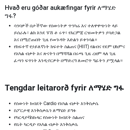
Hvað eru góðar aukæfingar fyrir
ለማሄድ
ግፋ
?
ሳንባዎች በታችኛው የሰውነትዎ ጥንካሬ እና ተለዋዋጭነት ላይ
ይሰራሉ፣ ልክ እንደ ፑሽ ቶ ሩጥ፣ የእርምጃ ርዝመትዎን ያሳድጋል
እና በሚሮጡበት ጊዜ የመጉዳት እድልን ይቀንሳል።
የከፍተኛ የኃይለኛነት ክፍተት ስልጠና (HIIT) የልብና የደም ህክምና
የአካል ብቃት እና ጽናትን በማሻሻል በሩጫ ጊዜ ረዘም ላለ ጊዜ
ፈጣን ፍጥነት እንዲኖርዎት በማድረግ ለመሮጥ ግፊትን ያሟላል።
Tengdar leitarorð fyrir
ለማሄድ ግፋ
የሰውነት ክብደት Cardio የአካል ብቃት እንቅስቃሴ
ስፖርታዊ እንቅስቃሴን ለማሄድ ይግፉ
የካርዲዮቫስኩላር የሰውነት ክብደት ስልጠና
የቤት ካርዲዮ የአካል ብቃት እንቅስቃሴ