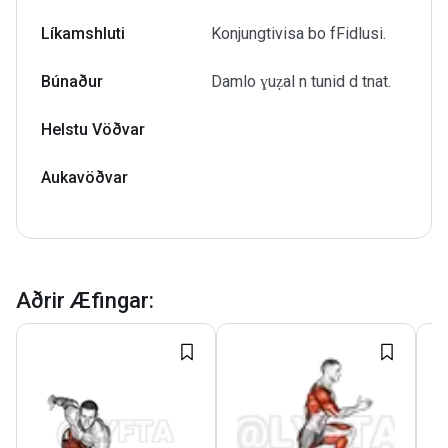
Líkamshluti
Konjungtivisa bo fFidlusi.
Búnaður
Damlo ɣuẓal n tunid d tnat.
Helstu Vöðvar
Aukavöðvar
Aðrir Æfingar
: