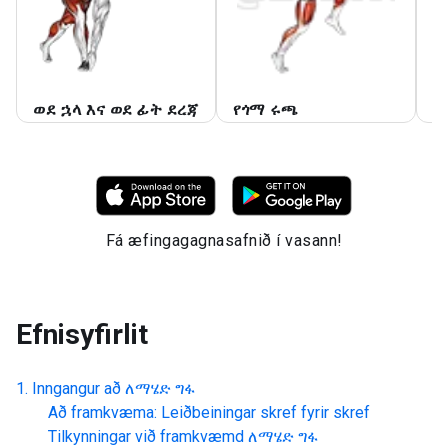
ወደ ኋላ እና ወደ ፊት ደረጃ
የጎማ ሩጫ
ተ
Fá æfingagagnasafnið í vasann!
Efnisyfirlit
Inngangur að
ለማሄድ ግፋ
Að framkvæma: Leiðbeiningar skref fyrir skref
Tilkynningar við framkvæmd
ለማሄድ ግፋ