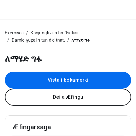
Exercises
Konjungtivisa bo fFidlusi.
Damlo ɣuẓal n tunid d tnat.
ለማሄድ ግፋ
ለማሄድ ግፋ
Vista í bókamerki
Deila Æfingu
Æfingarsaga