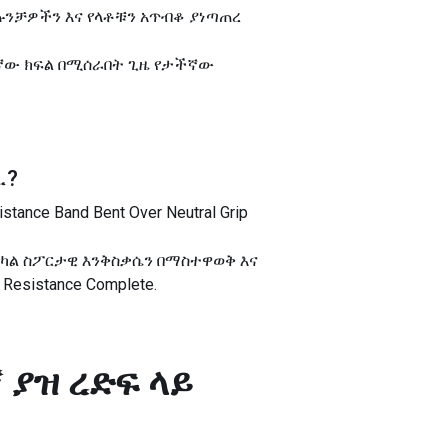
ላ ጡንቻዎችን እና የላቶቹን አጥብቆ ያነጣጠረ
 የላይኛው ክፍል በሚሰራበት ጊዜ የታችኛው
ፈ
?
e Band Bent Over Neutral Grip
አካል ስፖርታዊ እንቅስቃሴን በማስተዋወቅ እና
esistance Complete.
 ያዝ ረድፍ ላይ