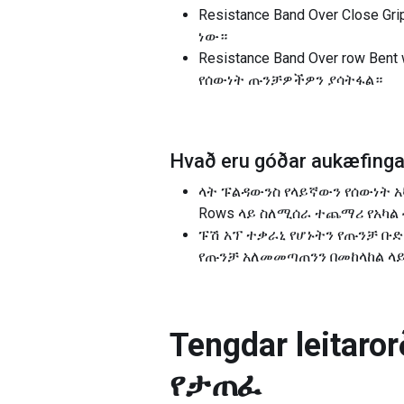
Resistance Band Over Close
ነው።
Resistance Band Over row B
የሰውነት ጡንቻዎችዎን ያሳትፋል።
Hvað eru góðar aukæfingar
ላት ፑልዳውንስ የላይኛውን የሰውነት አካል
Rows ላይ ስለሚሰራ ተጨማሪ የአካል
ፑሽ አፕ ተቃራኒ የሆኑትን የጡንቻ ቡ
የጡንቻ አለመመጣጠንን በመከላከል ላይ በሚ
Tengdar leitarorð
የታጠፈ