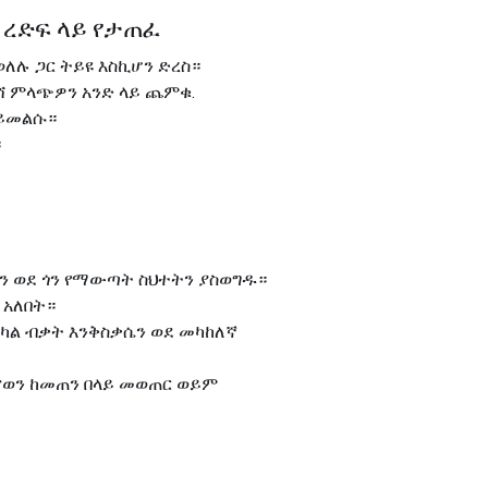
ያዝ ረድፍ ላይ የታጠፈ
ወለሉ ጋር ትይዩ እስኪሆን ድረስ።
ከሻ ምላጭዎን አንድ ላይ ጨምቁ.
 ይመልሱ።
።
ዎን ወደ ጎን የማውጣት ስህተትን ያስወግዱ።
 አለበት።
አካል ብቃት እንቅስቃሴን ወደ መካከለኛ
ከናወን ከመጠን በላይ መወጠር ወይም