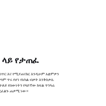
 ላይ የታጠፈ
ሚያነጣጥር እና የሚያጠናክር እንዲሁም አቋምዎን
ም ጥሩ የሆነ የአካል ብቃት እንቅስቃሴ
ተለይ የሰውነትን የላይኛው ክፍል ጥንካሬ
ለሚፈልጉ ጠቃሚ ነው።