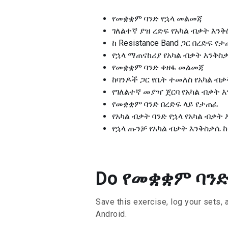
የመቋቋም ባንድ የኋላ መልመጃ
ገለልተኛ ያዝ ረድፍ የአካል ብቃት እን
ከ Resistance Band ጋር በረድፍ የ
የኋላ ማጠናከሪያ የአካል ብቃት እንቅስ
የመቋቋም ባንድ ቀዘፋ መልመጃ
ከባንዶች ጋር የቤት ተመለስ የአካል ብ
የገለልተኛ መያዣ ጀርባ የአካል ብቃት 
የመቋቋም ባንድ በረድፍ ላይ የታጠፈ
የአካል ብቃት ባንድ የኋላ የአካል ብቃት
የኋላ ጡንቻ የአካል ብቃት እንቅስቃሴ ከ
Do የመቋቋም ባንድ 
Save this exercise, log your sets, 
Android.