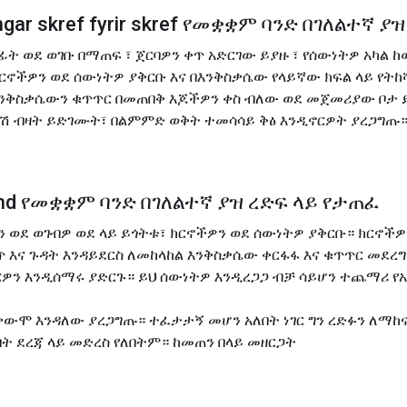
ngar skref fyrir skref የመቋቋም ባንድ በገለልተኛ 
ት ወደ ወገቡ በማጠፍ ፣ ጀርባዎን ቀጥ አድርገው ይያዙ ፣ የሰውነትዎ አካል ከ
 ክርኖችዎን ወደ ሰውነትዎ ያቅርቡ እና በእንቅስቃሴው የላይኛው ክፍል ላይ የት
እንቅስቃሴውን ቁጥጥር በመጠበቅ እጆችዎን ቀስ ብለው ወደ መጀመሪያው ቦታ
ሽ ብዛት ይድገሙት፣ በልምምድ ወቅት ተመሳሳይ ቅፅ እንዲኖርዎት ያረጋግጡ
væmd የመቋቋም ባንድ በገለልተኛ ያዝ ረድፍ ላይ የታጠፈ
ን ወደ ወገብዎ ወደ ላይ ይጎትቱ፣ ክርኖችዎን ወደ ሰውነትዎ ያቅርቡ። ክርኖች
እና ጉዳት እንዳይደርስ ለመከላከል እንቅስቃሴው ቀርፋፋ እና ቁጥጥር መደረግ
ርዎን እንዲሰማሩ ያድርጉ። ይህ ሰውነትዎ እንዲረጋጋ ብቻ ሳይሆን ተጨማሪ የ
ተቃውሞ እንዳለው ያረጋግጡ። ተፈታታኝ መሆን አለበት ነገር ግን ረድፉን ለማ
ደረጃ ላይ መድረስ የለበትም። ከመጠን በላይ መዘርጋት