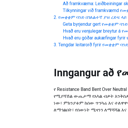
Að framkvæma: Leiðbeiningar skr
Tilkynningar við framkvæmd
የመቋ
የመቋቋም ባንድ በገለልተኛ ያዝ ረድፍ ላይ
Geta byrjendur gert
የመቋቋም ባንድ
Hvað eru venjulegar breytur á
የመ
Hvað eru góðar aukæfingar fyrir
Tengdar leitarorð fyrir
የመቋቋም ባንድ
Inngangur að
የ
የ Resistance Band Bent Over Ne
የሚያሻሽል ውጤታማ የአካል ብቃት እንቅስቃ
ነው፣ ምክንያቱም ከሰው ጥንካሬ እና ተለዋዋ
ለማጎልበት፣ የሰውነት ሚዛንን ለማሻሻል እና