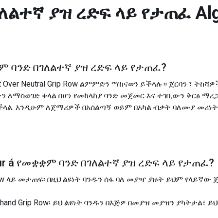
ለልተኛ ያዝ ረድፍ ላይ የታጠፈ
Al
 ባንድ በገለልተኛ ያዝ ረድፍ ላይ የታጠፈ
?
nt Over Neutral Grip Row ልምምድን ማከናወን ይችላሉ። ጀርባን ፣ ትከ
ትን ለማስወገድ ቀላል በሆነ የመከላከያ ባንድ መጀመር እና ተገቢውን ቅርፅ ማረጋ
ችላል. እንዲሁም ለጀማሪዎች በአሰልጣኝ ወይም በአካል ብቃት ባለሙያ መሪ
r á
የመቋቋም ባንድ በገለልተኛ ያዝ ረድፍ ላይ የታጠፈ
?
p Row ላይ መታጠፍ፡ በዚህ ልዩነት ባንዱን ሰፋ ባለ መያዣ ያዙት ይህም የላይኛው
derhand Grip Row፡ ይህ ልዩነት ባንዱን በእጅዎ በመያዝ መያዝን ያካትታል፣ 