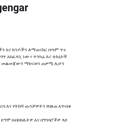
gengar
ሻዎችን እና ክንዶችን ለማጠናከር በጣም ጥሩ
ገጥ አስፈላጊ ነው። ጥንካሬ እና ቴክኒኮች
ነት መልመጃውን ማከናወን ጠቃሚ ሊሆን
 ጀርባ እና የትከሻ ጡንቻዎትን የበለጠ አጥብቆ
ይህ ደግሞ በብስክሌትዎ እና በግንባሮችዎ ላይ