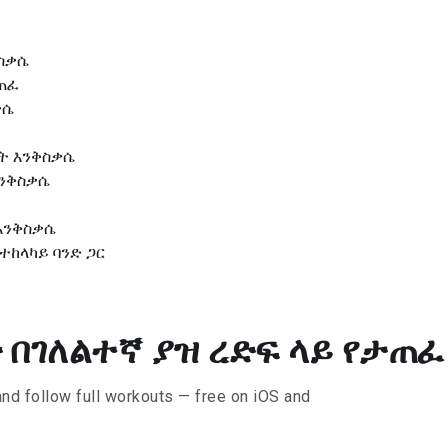
ቅስቃሴ
ታጠፈ
ቃሴ
ቃት እንቅስቃሴ
እንቅስቃሴ
 እንቅስቃሴ
ተከላካይ ባንድ ጋር
በገለልተኛ ያዝ ረድፍ ላይ የታጠፈ in
and follow full workouts — free on iOS and