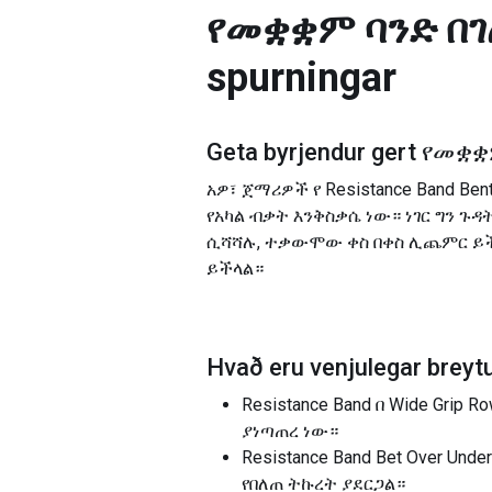
የመቋቋም ባንድ በገ
spurningar
Geta byrjendur gert
የመቋቋም
አዎ፣ ጀማሪዎች የ Resistance Band Be
የአካል ብቃት እንቅስቃሴ ነው። ነገር ግን ጉዳ
ሲሻሻሉ, ተቃውሞው ቀስ በቀስ ሊጨምር ይ
ይችላል።
Hvað eru venjulegar breytu
Resistance Band በ Wide Gri
ያነጣጠረ ነው።
Resistance Band Bet Over Un
የበለጠ ትኩረት ያደርጋል።