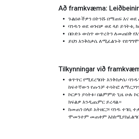
Að framkvæma: Leiðbeini
ጉልበቶችዎን በትንሹ በማጠፍ እና ወደ ፊ
ባንዱን ወደ ወገብዎ ወደ ላይ ይጎትቱ,
በቡድኑ ውስጥ ውጥረትን ለመጠበቅ የ
ይህን እንቅስቃሴ ለሚፈልጉት የድግግሞ
Tilkynningar við framk
ቁጥጥር የሚደረግበት እንቅስቃሴ፡ ባንዱ
ከፍተኛውን የጡንቻ ተሳትፎ ለማረጋገጥ 
ኮርዎን ያሳትፉ፡ በልምምድ ጊዜ ሁሉ ኮ
ክፍልዎ እንዲጨምር ይረዳል።
ከመጠን በላይ አትዘርጋ፡ ባንዱ ተገቢ 
ሞመንተም መጠቀም እስከሚያስፈልግበት 