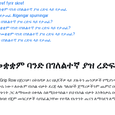
ef fyrir skref
ቋም ባንድ በገለልተኛ ያዝ ረድፍ ላይ የታጠፈ
 የታጠፈ
Algengar spurningar
 በገለልተኛ ያዝ ረድፍ ላይ የታጠፈ
?
ቋቋም ባንድ በገለልተኛ ያዝ ረድፍ ላይ የታጠፈ
?
የመቋቋም ባንድ በገለልተኛ ያዝ ረድፍ ላይ የታጠፈ
?
 በገለልተኛ ያዝ ረድፍ ላይ የታጠፈ
መቋቋም ባንድ በገለልተኛ ያዝ ረድፍ
utral Grip Row በጀርባዎ፣ በትከሻዎ እና በእጆችዎ ላይ ያሉትን ጡንቻዎች የ
ሴ ነው። ለሁሉም የአካል ብቃት ደረጃ ላሉ ግለሰቦች ጀማሪዎችንም ጨምሮ በጣ
ጭነት ጋር ለማዛመድ በቀላሉ ስለሚስተካከል። ይህ የአካል ብቃት እንቅስቃሴ በ
 ከባድ የጂም መሳርያዎች ሳያስፈልጋቸው የተሻለ የአጥንት ጤናን ለማሳደግ 