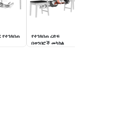
 የተገለበጠ
የተገለበጠ ረድፍ
ከፍ ያለ የተገለበጠ የእ
በወንበሮች መካከል
መያዣ ረድፍ በ3 ወን
መካከል