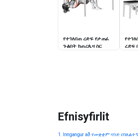
የተገለበጠ ረድፍ የታጠፈ
የተገለ
ጉልበት ከጠረጴዛ ስር
ረድፍ 
Efnisyfirlit
Inngangur að
የመቋቋም ባንድ በገለልተኛ