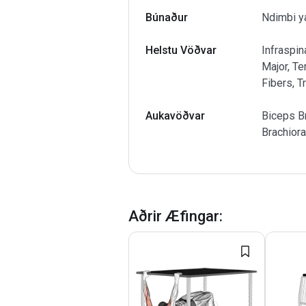
Búnaður
Ndimbi y
Helstu Vöðvar
Infraspin
Major, Te
Fibers, T
Aukavöðvar
Biceps Br
Brachiora
Aðrir Æfingar
: