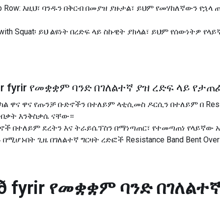
 Grip Row: እዚህ፣ ባንዱን በቅርብ በመያዝ ያዙታል፣ ይህም የመሃከለኛውን የኋ
ent with Squat፡ ይህ ልዩነት በረድፍ ላይ ስኩዊት ያክላል፣ ይህም የሰውነትዎ
 fyrir
የመቋቋም ባንድ በገለልተኛ ያዝ ረድፍ ላይ የታጠ
 ዋና ዋና የጡንቻ ቡድኖችን በተለይም ላቲሲመስ ዶርሲን በተለይም በ Resistanc
 ብቃት እንቅስቃሴ ናቸው።
ድኖች በተለይም ደረትን እና ትራይሴፕስን በማነጣጠር፣ የተመጣጠነ የላይኛው 
ሆኑበት ጊዜ በገለልተኛ ግርዛት ረድፎች Resistance Band Bent Over R
 fyrir
የመቋቋም ባንድ በገለልተኛ