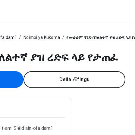
ofa damí.
Ndimbi ya Kukoma
የመቋቋም ባንድ በገለልተኛ ያዝ ረድፍ ላይ 
ለልተኛ ያዝ ረድፍ ላይ የታጠፈ
Deila Æfingu
 t-am: S'éid ain-ofa damí.