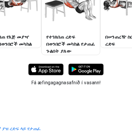
በጠ የእጅ መያዣ
የተገለበጠ ረድፍ
በሠንጠረዥ ስር
በወንበሮች መካከል
በወንበሮች መካከል የታጠፈ
ረድፍ
ጉልበት ያለው
Fá æfingagagnasafnið í vasann!
 ያዝ ረድፍ ላይ የታጠፈ