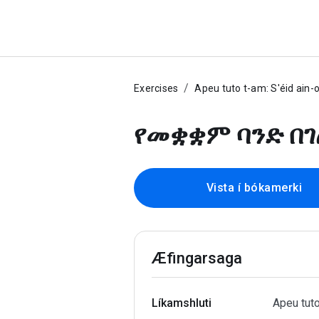
Exercises
Apeu tuto t-am: S'éid ain-
የመቋቋም ባንድ በገ
Vista í bókamerki
Æfingarsaga
Líkamshluti
Apeu tuto