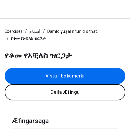
Exercises
أسمام
Damlo ɣuẓal n tunid d tnat.
የቆመ የአቺለስ ዝርጋታ
የቆመ የአቺለስ ዝርጋታ
Vista í bókamerki
Deila Æfingu
Æfingarsaga