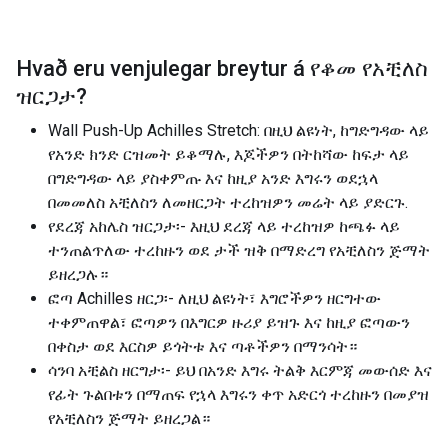
Hvað eru venjulegar breytur á
የቆመ የአቺለስ
ዝርጋታ
?
Wall Push-Up Achilles Stretch: በዚህ ልዩነት, ከግድግዳው ላይ
የአንድ ክንድ ርዝመት ይቆማሉ, እጆችዎን በትከሻው ከፍታ ላይ
በግድግዳው ላይ ያስቀምጡ እና ከዚያ አንድ እግሩን ወደኋላ
በመመለስ አቺለስን ለመዘርጋት ተረከዝዎን መሬት ላይ ያድርጉ.
የደረጃ አከሌስ ዝርጋታ፡- እዚህ ደረጃ ላይ ተረከዝዎ ከጫፉ ላይ
ተንጠልጥለው ተረከዙን ወደ ታች ዝቅ በማድረግ የአቺለስን ጅማት
ይዘረጋሉ።
ፎጣ Achilles ዘርጋ፡- ለዚህ ልዩነት፣ እግሮችዎን ዘርግተው
ተቀምጠዋል፣ ፎጣዎን በእግርዎ ዙሪያ ይዝጉ እና ከዚያ ፎጣውን
በቀስታ ወደ እርስዎ ይጎትቱ እና ጣቶችዎን በማንሳት።
ሳንባ አቺልስ ዘርግታ፡- ይህ በአንድ እግሩ ትልቅ እርምጃ መውሰድ እና
የፊት ጉልበቱን በማጠፍ የኋላ እግሩን ቀጥ አድርጎ ተረከዙን በመያዝ
የአቺለስን ጅማት ይዘረጋል።