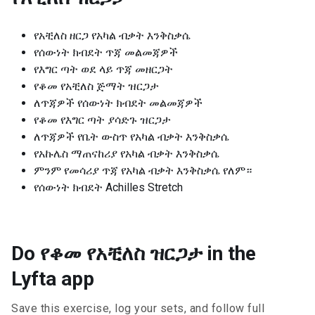
የአቺለስ ዘርጋ የአካል ብቃት እንቅስቃሴ
የሰውነት ክብደት ጥጃ መልመጃዎች
የእግር ጣት ወደ ላይ ጥጃ መዘርጋት
የቆመ የአቺለስ ጅማት ዝርጋታ
ለጥጃዎች የሰውነት ክብደት መልመጃዎች
የቆመ የእግር ጣት ያሳድጉ ዝርጋታ
ለጥጃዎች የቤት ውስጥ የአካል ብቃት እንቅስቃሴ
የአኩሌስ ማጠናከሪያ የአካል ብቃት እንቅስቃሴ
ምንም የመሳሪያ ጥጃ የአካል ብቃት እንቅስቃሴ የለም።
የሰውነት ክብደት Achilles Stretch
Do የቆመ የአቺለስ ዝርጋታ in the
Lyfta app
Save this exercise, log your sets, and follow full