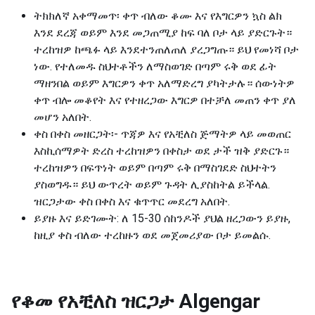
ትክክለኛ አቀማመጥ፡ ቀጥ ብለው ቆሙ እና የእግርዎን ኳስ ልክ
እንደ ደረጃ ወይም እንደ መጋጠሚያ ከፍ ባለ ቦታ ላይ ያድርጉት።
ተረከዝዎ ከጫፉ ላይ እንደተንጠለጠለ ያረጋግጡ። ይህ የመነሻ ቦታ
ነው. የተለመዱ ስህተቶችን ለማስወገድ በጣም ሩቅ ወደ ፊት
ማዘንበል ወይም እግርዎን ቀጥ አለማድረግ ያካትታሉ። ሰውነትዎ
ቀጥ ብሎ መቆየት እና የተዘረጋው እግርዎ በተቻለ መጠን ቀጥ ያለ
መሆን አለበት.
ቀስ በቀስ መዘርጋት፡- ጥጃዎ እና የአቺለስ ጅማትዎ ላይ መወጠር
እስኪሰማዎት ድረስ ተረከዝዎን በቀስታ ወደ ታች ዝቅ ያድርጉ።
ተረከዝዎን በፍጥነት ወይም በጣም ሩቅ በማስገደድ ስህተትን
ያስወግዱ። ይህ ውጥረት ወይም ጉዳት ሊያስከትል ይችላል.
ዝርጋታው ቀስ በቀስ እና ቁጥጥር መደረግ አለበት.
ይያዙ እና ይድገሙት: ለ 15-30 ሰከንዶች ያህል ዘረጋውን ይያዙ,
ከዚያ ቀስ ብለው ተረከዙን ወደ መጀመሪያው ቦታ ይመልሱ.
የቆመ የአቺለስ ዝርጋታ
Algengar