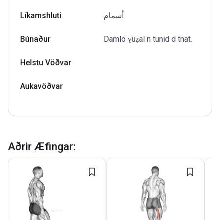
Líkamshluti
أسمام
Búnaður
Damlo ɣuẓal n tunid d tnat.
Helstu Vöðvar
Aukavöðvar
Aðrir Æfingar
: