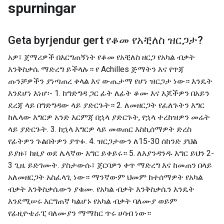
spurningar
Geta byrjendur gert
የቆመ የአቺለስ ዝርጋታ
?
አዎ፣ ጀማሪዎች በእርግጠኝነት የቆመ የአቺለስ ዘርጋ የአካል ብቃት
እንቅስቃሴ ማድረግ ይችላሉ። የ Achilles ጅማትን እና የጥጃ
ጡንቻዎችን ያነጣጠረ ቀላል እና ውጤታማ የሆነ ዝርጋታ ነው። እንዴት
እንደሆነ እነሆ፡- 1. ከግድግዳ ጋር ፊት ለፊት ቆሙ እና እጆችዎን በአይን
ደረጃ ላይ በግድግዳው ላይ ያድርጉት። 2. ለመዘርጋት የፈለጉትን እግር
ከሌላው እግርዎ አንድ እርምጃ በኋላ ያድርጉት, የኋላ ተረከዝዎን መሬት
ላይ ያድርጉት. 3. ከኋላ እግርዎ ላይ መወጠር እስኪሰማዎት ድረስ
የፊትዎን ጉልበትዎን ያጥፉ. 4. ዝርጋታውን ለ15-30 ሰከንድ ያህል
ይያዙ፣ ከዚያ ወደ ሌላኛው እግር ይቀይሩ። 5. ለእያንዳንዱ እግር ይህን 2-
3 ጊዜ ይድገሙት. ያስታውሱ፣ ጀርባዎን ቀጥ ማድረግ እና ከመጠን በላይ
አለመዘርጋት አስፈላጊ ነው። ማንኛውም ህመም ከተሰማዎት የአካል
ብቃት እንቅስቃሴውን ያቁሙ. የአካል ብቃት እንቅስቃሴን እንዴት
እንደሚሠሩ እርግጠኛ ካልሆኑ የአካል ብቃት ባለሙያ ወይም
የፊዚዮቴራፒ ባለሙያን ማማከር ጥሩ ሀሳብ ነው።