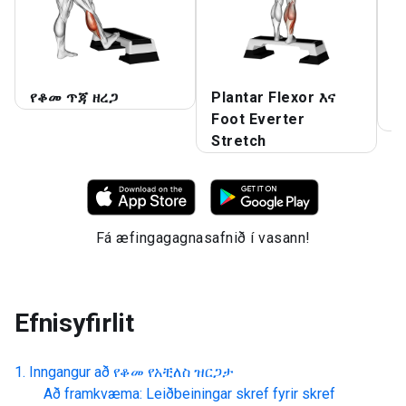
የቆመ ጥጃ ዘረጋ
Plantar Flexor እና
P
Foot Everter
የ
Stretch
Fá æfingagagnasafnið í vasann!
Efnisyfirlit
Inngangur að
የቆመ የአቺለስ ዝርጋታ
Að framkvæma: Leiðbeiningar skref fyrir skref