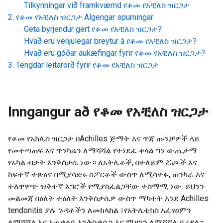
Tilkynningar við framkvæmd
የቆመ የአቺለስ ዝርጋታ
የቆመ የአቺለስ ዝርጋታ
Algengar spurningar
Geta byrjendur gert
የቆመ የአቺለስ ዝርጋታ
?
Hvað eru venjulegar breytur á
የቆመ የአቺለስ ዝርጋታ
?
Hvað eru góðar aukæfingar fyrir
የቆመ የአቺለስ ዝርጋታ
?
Tengdar leitarorð fyrir
የቆመ የአቺለስ ዝርጋታ
Inngangur að
የቆመ የአቺለስ ዝርጋታ
የቆመ የአክሌስ ዝርጋታ በAchilles ጅማት እና ጥጃ ጡንቻዎች ላይ
የመተጣጠፍ እና ጥንካሬን ለማሻሻል የተነደፈ ቀላል ግን ውጤታማ
የአካል ብቃት እንቅስቃሴ ነው። ለአትሌቶች, በተለይም ሯጮች እና
ከፍተኛ ተጽዕኖ በሚያሳድሩ ስፖርቶች ውስጥ ለሚሳተፉ, ጠንካራ እና
ተለዋዋጭ ዝቅተኛ እግሮች የሚያስፈልጋቸው ተስማሚ ነው. ይህንን
መልመጃ በዕለት ተዕለት እንቅስቃሴዎ ውስጥ ማካተት እንደ Achilles
tendonitis ያሉ ጉዳቶችን ለመከላከል ፣የአትሌቲክስ አፈፃፀምን
ለማሻሻል እና አጠቃላይ እንቅስቃሴን እና ሚዛንን ለማሻሻል ይረዳል።