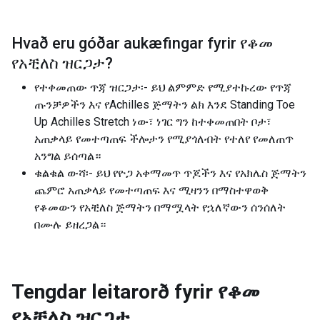
Hvað eru góðar aukæfingar fyrir
የቆመ
የአቺለስ ዝርጋታ
?
የተቀመጠው ጥጃ ዝርጋታ፡- ይህ ልምምድ የሚያተኩረው የጥጃ
ጡንቻዎችን እና የAchilles ጅማትን ልክ እንደ Standing Toe
Up Achilles Stretch ነው፣ ነገር ግን ከተቀመጠበት ቦታ፣
አጠቃላይ የመተጣጠፍ ችሎታን የሚያጎለብት የተለየ የመለጠጥ
አንግል ይሰጣል።
ቁልቁል ውሻ፡- ይህ የዮጋ አቀማመጥ ጥጆችን እና የአክሌስ ጅማትን
ጨምሮ አጠቃላይ የመተጣጠፍ እና ሚዛንን በማስተዋወቅ
የቆመውን የአቺለስ ጅማትን በማሟላት የኋለኛውን ሰንሰለት
በሙሉ ይዘረጋል።
Tengdar leitarorð fyrir
የቆመ
የአቺለስ ዝርጋታ