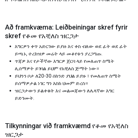
Að framkvæma: Leiðbeiningar skref fyrir
skref የቆመ የአቺለስ ዝርጋታ
እግርዎን ቀጥ አድርገው ይያዙ እና ቀስ ብለው ወደ ፊት ወደ ፊት
ይጫኑ, ተረከዝዎ መሬት ላይ መቆየቱን ያረጋግጡ.
ጥጃዎ እና የታችኛው እግርዎ ጀርባ ላይ የመለጠጥ ስሜት
ሊሰማዎት ይገባል ይህም የአቺለስ ጅማት ነው።
ይህንን ቦታ ለ20-30 ሰከንድ ያህል ይያዙ ፣ የመለጠጥ ስሜት
ይሰማዎታል ነገር ግን እስከ ህመም ድረስ።
ዝርጋታውን ይልቀቁት እና መልመጃውን ለሌላኛው እግር
ይድገሙት.
Tilkynningar við framkvæmd የቆመ የአቺለስ
ዝርጋታ