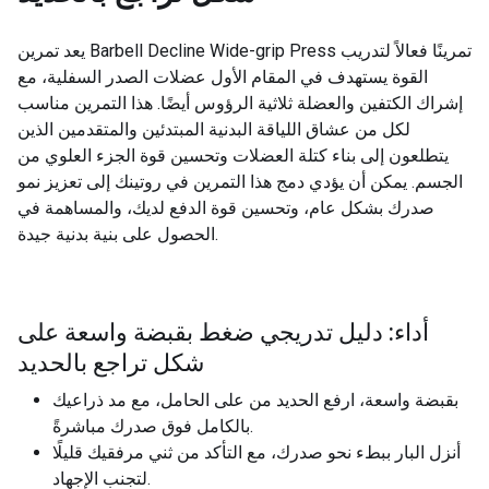
يعد تمرين Barbell Decline Wide-grip Press تمرينًا فعالاً لتدريب
القوة يستهدف في المقام الأول عضلات الصدر السفلية، مع
إشراك الكتفين والعضلة ثلاثية الرؤوس أيضًا. هذا التمرين مناسب
لكل من عشاق اللياقة البدنية المبتدئين والمتقدمين الذين
يتطلعون إلى بناء كتلة العضلات وتحسين قوة الجزء العلوي من
الجسم. يمكن أن يؤدي دمج هذا التمرين في روتينك إلى تعزيز نمو
صدرك بشكل عام، وتحسين قوة الدفع لديك، والمساهمة في
الحصول على بنية بدنية جيدة.
أداء: دليل تدريجي ضغط بقبضة واسعة على
شكل تراجع بالحديد
بقبضة واسعة، ارفع الحديد من على الحامل، مع مد ذراعيك
بالكامل فوق صدرك مباشرةً.
أنزل البار ببطء نحو صدرك، مع التأكد من ثني مرفقيك قليلًا
لتجنب الإجهاد.