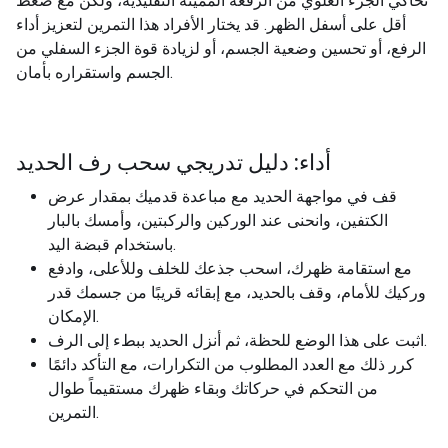
تحاكي الجزء العلوي من الرفعة المميتة التقليدية، ولكن مع ضغط
أقل على أسفل الظهر. قد يختار الأفراد هذا التمرين لتعزيز أداء
الرفع، أو تحسين وضعية الجسم، أو لزيادة قوة الجزء السفلي من
الجسم واستقراره بأمان.
أداء: دليل تدريجي سحب رف الحديد
قف في مواجهة الحديد مع مباعدة قدميك بمقدار عرض
الكتفين، وانحنى عند الوركين والركبتين، وأمسك بالبار
باستخدام قبضة اليد.
مع استقامة ظهرك، اسحب جذعك للخلف وللأعلى، وادفع
وركيك للأمام، وقف بالحديد، مع إبقائه قريبًا من جسمك قدر
الإمكان.
اثبت على هذا الوضع للحظة، ثم أنزل الحديد ببطء إلى الرف.
كرر ذلك مع العدد المطلوب من التكرارات، مع التأكد دائمًا
من التحكم في حركاتك وبقاء ظهرك مستقيماً طوال
التمرين.