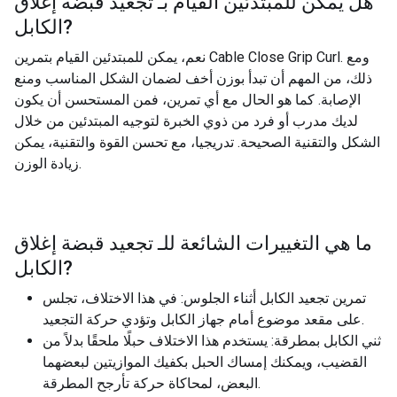
هل يمكن للمبتدئين القيام بـ
تجعيد قبضة إغلاق
?
الكابل
نعم، يمكن للمبتدئين القيام بتمرين Cable Close Grip Curl. ومع
ذلك، من المهم أن تبدأ بوزن أخف لضمان الشكل المناسب ومنع
الإصابة. كما هو الحال مع أي تمرين، فمن المستحسن أن يكون
لديك مدرب أو فرد من ذوي الخبرة لتوجيه المبتدئين من خلال
الشكل والتقنية الصحيحة. تدريجيا، مع تحسن القوة والتقنية، يمكن
زيادة الوزن.
ما هي التغييرات الشائعة للـ
تجعيد قبضة إغلاق
?
الكابل
تمرين تجعيد الكابل أثناء الجلوس: في هذا الاختلاف، تجلس
على مقعد موضوع أمام جهاز الكابل وتؤدي حركة التجعيد.
ثني الكابل بمطرقة: يستخدم هذا الاختلاف حبلًا ملحقًا بدلاً من
القضيب، ويمكنك إمساك الحبل بكفيك الموازيتين لبعضهما
البعض، لمحاكاة حركة تأرجح المطرقة.