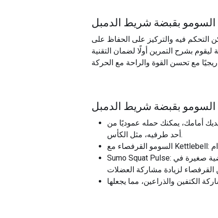
السومو بقبضة شريط الدمبل
كن التحكم فيه والتركيز على الحفاظ على
قوم بشرح التمرين أولًا لضمان التقنية
السومو بقبضة شريط الدمبل
ديك أمامك، يمكنك حمله عموديًا من
أحد طرفيه، مثل الكأس.
Sumo Squat Pulse: هذا إصدار ديناميكي حيث يمكنك أداء تمرين قرفصاء السومو القياسي بقبضة الدمبل ولكن يتضمن حركات نبضية صغيرة في
ركة الكتفين والذراعين، مما يجعلها