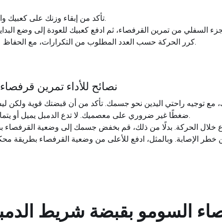
تأكد من إبقاء وزنك على كعبيك والدمبل قريبًا من جسمك أثناء الحركة.
كرر الحركة حسب العدد المطلوب من التكرارات، مع الحفاظ على الشكل المناسب طوال التمرين.
نصائح للأداء تمرين قرفصا
يك، مع توجيه راحتي اليدين نحو جسمك. تأكد من أن قبضتك قوية ولكن ل
ضغطًا غير ضروري على معصميك. لا تدع الدمبل يميل أو يتمايل، لأن ذلك قد يخل بتوازنك وشكلك.
ع خلال الحركة. بدلًا من ذلك، قم بخفض جسمك إلى وضعية القرفصاء ب
طر الإصابة. وبالمثل، ادفع للأعلى من وضعية القرفصاء بطريقة محكمة
اء السومو بقبضة شريط الدمب