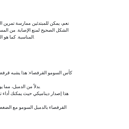
نعم، يمكن للمبتدئين ممارسة تمرين ال
الشكل الصحيح لمنع الإصابة. من المس
المناسبة. كما هو الحال مع أي تمرين جديد، يجب على المبتدئين البدء ببطء وزيادة الوزن تدريجيًا مع تحسن القوة والراحة مع الحركة.
كأس السومو القرفصاء: هذا يشبه قرفصاء
السومو القرفصاء مع Kettlebell: يتضمن هذا الاختلاف استخدام Kettlebell بدلاً من الدمبل، مما يوفر قبضة مختلفة وتوزيعًا للوزن.
القرفصاء بالدمبل السومو مع الضغط ا