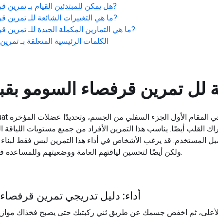
?
هل يمكن للمبتدئين القيام بـ
تمرين قر
?
ما هي التغييرات الشائعة للـ
تمرين قر
?
ما هي التمارين المكملة الجيدة للـ
تمرين قر
الكلمات الرئيسية المتعلقة بـ
تمرين
 لل
تمرين قرفصاء السومو بق
اك القلب أيضًا. يناسب هذا التمرين الأفراد من جميع مستويات اللياقة ا
دمبل المستخدم. قد يرغب الأشخاص في أداء هذا التمرين ليس فقط لبناء
ولكن أيضًا لتحسين لياقتهم العامة ووضعيتهم وللمساعدة في أداء الأنشطة اليومية بشكل أكثر كفاءة.
أداء: دليل تدريجي تمرين قرفصا
لى، ثم اخفض جسمك عن طريق ثني ركبتيك حتى يصبح فخذاك موازيين 