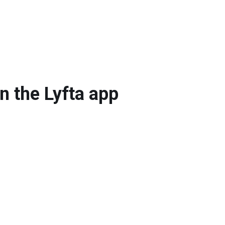
Do تمرين قرفصاء السومو بقبضة شريط الدمبل he Lyfta app