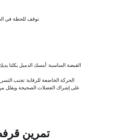
توقف للحظة في الجزء السفلي من تمرين القرفصاء، ثم ادفع كعبيك للعودة إلى وضع البداية، مع إبقاء الدمبل معلقًا بين ساقيك.
القبضة المناسبة: أمسك الدمبل بكلتا يد
الحركة الخاضعة للرقابة: تجنب التسر
على إشراك العضلات الصحيحة ويقلل من خ
تمرين قرفص