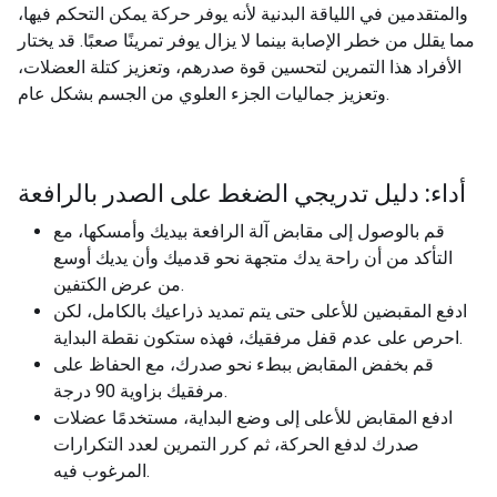
والمتقدمين في اللياقة البدنية لأنه يوفر حركة يمكن التحكم فيها،
مما يقلل من خطر الإصابة بينما لا يزال يوفر تمرينًا صعبًا. قد يختار
الأفراد هذا التمرين لتحسين قوة صدرهم، وتعزيز كتلة العضلات،
وتعزيز جماليات الجزء العلوي من الجسم بشكل عام.
أداء: دليل تدريجي الضغط على الصدر بالرافعة
قم بالوصول إلى مقابض آلة الرافعة بيديك وأمسكها، مع
التأكد من أن راحة يدك متجهة نحو قدميك وأن يديك أوسع
من عرض الكتفين.
ادفع المقبضين للأعلى حتى يتم تمديد ذراعيك بالكامل، لكن
احرص على عدم قفل مرفقيك، فهذه ستكون نقطة البداية.
قم بخفض المقابض ببطء نحو صدرك، مع الحفاظ على
مرفقيك بزاوية 90 درجة.
ادفع المقابض للأعلى إلى وضع البداية، مستخدمًا عضلات
صدرك لدفع الحركة، ثم كرر التمرين لعدد التكرارات
المرغوب فيه.