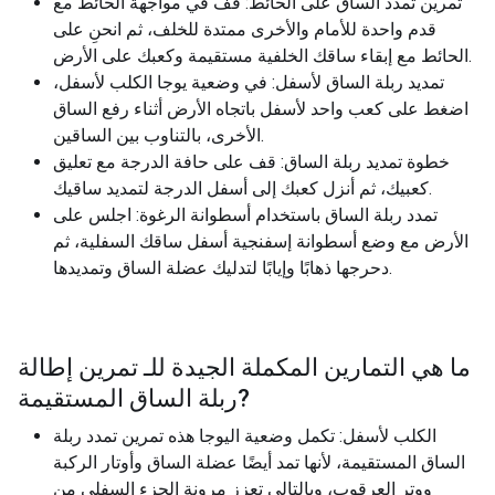
تمرين تمدد الساق على الحائط: قف في مواجهة الحائط مع
قدم واحدة للأمام والأخرى ممتدة للخلف، ثم انحنِ على
الحائط مع إبقاء ساقك الخلفية مستقيمة وكعبك على الأرض.
تمديد ربلة الساق لأسفل: في وضعية يوجا الكلب لأسفل،
اضغط على كعب واحد لأسفل باتجاه الأرض أثناء رفع الساق
الأخرى، بالتناوب بين الساقين.
خطوة تمديد ربلة الساق: قف على حافة الدرجة مع تعليق
كعبيك، ثم أنزل كعبك إلى أسفل الدرجة لتمديد ساقيك.
تمدد ربلة الساق باستخدام أسطوانة الرغوة: اجلس على
الأرض مع وضع أسطوانة إسفنجية أسفل ساقك السفلية، ثم
دحرجها ذهابًا وإيابًا لتدليك عضلة الساق وتمديدها.
ما هي التمارين المكملة الجيدة للـ
تمرين إطالة
?
ربلة الساق المستقيمة
الكلب لأسفل: تكمل وضعية اليوجا هذه تمرين تمدد ربلة
الساق المستقيمة، لأنها تمد أيضًا عضلة الساق وأوتار الركبة
ووتر العرقوب، وبالتالي تعزز مرونة الجزء السفلي من