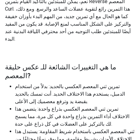
نعم، يمكن للمبتدئين بالتأكيد القيام بتمرين Reverse المعصم
Curl. هذا التمرين رائع لتقوية عضلات الساعد والرسغ. ومع ذلك،
كما هو الحال مع أي تمرين جديد، من المهم البدء بأوزان خفيفة
والتركيز على الشكل المناسب لمنع الإصابة. قد يكون من المفيد
أيضًا للمبتدئين طلب التوجيه من أحد محترفي اللياقة البدنية عند
البدء.
ما هي التغييرات الشائعة للـ
عكس حليقة
?
المعصم
تمرين ثني المعصم العكسي بالحديد: بدلاً من استخدام
الدمبل، يستخدم هذا الاختلاف الحديد. أنت تمسك بالحديد
بقبضة يد وترفع معصميك إلى الأعلى.
تمرين ثني المعصم العكسي بذراع واحدة: يتضمن هذا
الاختلاف أداء التمرين بذراع واحدة في كل مرة، مما يسمح
لك بالتركيز على العضلات في كل ذراع على حدة.
ثني المعصم العكسي باستخدام شريط المقاومة: يستبدل هذا
الاختلاف الأوزان بشريط مقاومة، مما يوفر نوعًا مختلفًا من