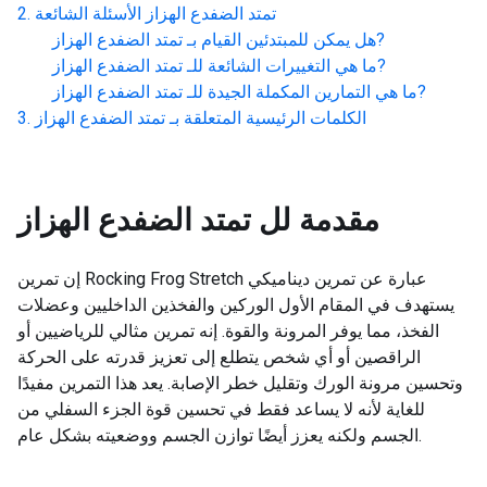
تمتد الضفدع الهزاز
الأسئلة الشائعة
?
هل يمكن للمبتدئين القيام بـ
تمتد الضفدع الهزاز
?
ما هي التغييرات الشائعة للـ
تمتد الضفدع الهزاز
?
ما هي التمارين المكملة الجيدة للـ
تمتد الضفدع الهزاز
الكلمات الرئيسية المتعلقة بـ
تمتد الضفدع الهزاز
مقدمة لل
تمتد الضفدع الهزاز
إن تمرين Rocking Frog Stretch عبارة عن تمرين ديناميكي
يستهدف في المقام الأول الوركين والفخذين الداخليين وعضلات
الفخذ، مما يوفر المرونة والقوة. إنه تمرين مثالي للرياضيين أو
الراقصين أو أي شخص يتطلع إلى تعزيز قدرته على الحركة
وتحسين مرونة الورك وتقليل خطر الإصابة. يعد هذا التمرين مفيدًا
للغاية لأنه لا يساعد فقط في تحسين قوة الجزء السفلي من
الجسم ولكنه يعزز أيضًا توازن الجسم ووضعيته بشكل عام.