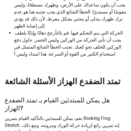
يجب أن يكون ساعداك على الأرض، وظهرك مسطحًا، وليس
مقوسًا أو مستديرًا. الخطأ الشائع الذي يجب تجنبه هنا هو عدم
ترك ظهرك يتدلى أو ينحني بشكل مفرط، لأن ذلك قد يؤدي
إلى إصابة الظهر.
الحركة التي يتم التحكم فيها: قم بالتأرجح ذهابًا وإيابًا بلطف.
يجب أن تأتي الحركة من الوركين وليس الخصر. حاول دفع
الوركين للخلف نحو كعبك. تجنب الخطأ الشائع المتمثل في
استخدام الكثير من القوة أو السرعة. هذا امتداد وليس أ
تمتد الضفدع الهزاز
الأسئلة الشائعة
هل يمكن للمبتدئين القيام بـ
تمتد الضفدع
?
الهزاز
نعم، يمكن للمبتدئين بالتأكيد القيام بتمرين Rocking Frog
Stretch. إنه تمرين رائع لزيادة حركة الورك ومرونته. ومع ذلك،