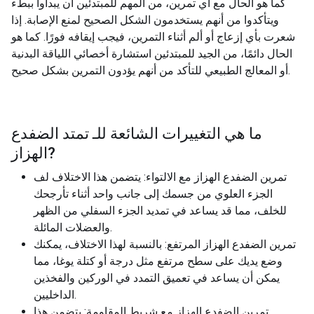
كما هو الحال مع أي تمرين، من المهم للمبتدئين أن يبدأوا ببطء
ويتأكدوا من أنهم يستخدمون الشكل الصحيح لمنع الإصابة. إذا
شعرت بأي إزعاج أو ألم أثناء التمرين، فيجب إيقافه فورًا. كما هو
الحال دائمًا، من الجيد للمبتدئين استشارة أخصائي اللياقة البدنية
أو المعالج الطبيعي للتأكد من أنهم يؤدون التمرين بشكل صحيح.
ما هي التغييرات الشائعة للـ
تمتد الضفدع
?
الهزاز
تمرين الضفدع الهزاز مع الالتواء: يتضمن هذا الاختلاف لف
الجزء العلوي من جسمك إلى جانب واحد أثناء تأرجحك
للخلف، مما قد يساعد في تمديد الجزء السفلي من الظهر
والعضلات المائلة.
تمرين الضفدع الهزاز المرتفع: بالنسبة لهذا الاختلاف، يمكنك
وضع يديك على سطح مرتفع مثل درجة أو كتلة يوغا، مما
يمكن أن يساعد في تعميق التمدد في الوركين والفخذين
الداخليين.
تمرين الضفدع الهزاز مع شريط المقاومة: يتضمن هذا