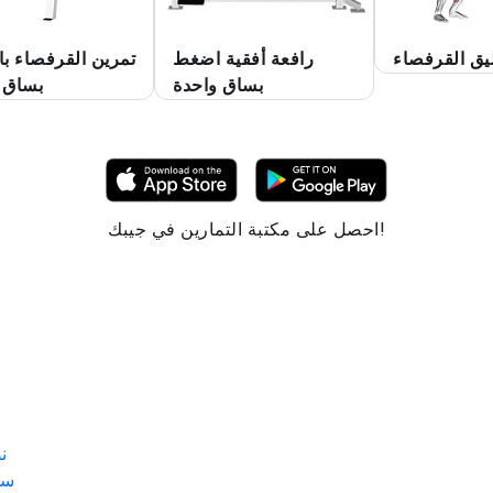
يق القرفصاء
رافعة أفقية اضغط
تمرين القرفصاء با
بساق واحدة
بساق 
احصل على مكتبة التمارين في جيبك!
ن
سم