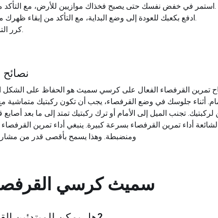
استمر في خفض نفسك حتى يصبح فخذاك موازيين للأرض، مع التأكد من أن ركبتيك لا تتجاوز أصابع قدميك.
ادفع بكعبك للعودة إلى وضع البداية، مع التأكد من إبقاء ظهرك مستقيمًا وجذب جذعك طوال الحركة.
كرر التمرين بالعدد المطلوب من التكرارات.
نصائح 
مام. أثناء جلوسك في وضع القرفصاء، يجب أن تكون ركبتيك متماشية
ومنضبطة. وهذا يسمح بأقصى قدر من مشارك
سميث كرسي القرفصا
?
هل يمكن للمبتدئين القيا