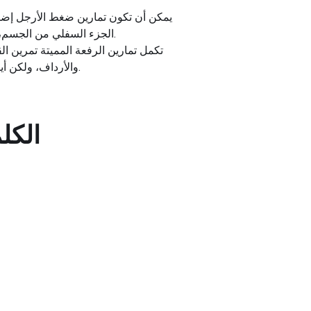
يمكن أن تكون تمارين ضغط الأرجل إضاف
الجزء السفلي من الجسم، وتحديدًا عضلات الفخذ الرباعية وأوتار الركبة والأرداف، وتسمح برفع الأثقال الثقيلة في بيئة خاضعة للرقابة.
تكمل تمارين الرفعة المميتة تمرين 
والأرداف، ولكن أيضًا إشراك الجزء السفلي من الظهر والجزء الأساسي، وبالتالي تعزيز تدريب أكثر شمولاً وقوة لكامل الجسم.
الكل