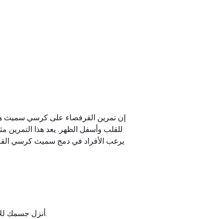
إن تمرين القرفصاء على كرسي سميث هو تم
للقلب وأسفل الظهر. يعد هذا التمرين مثال
يرغب الأفراد في دمج سميث كرسي القرف
أنزل جسمك للأسفل كما لو كنت تجلس على كرسي، وتأكد من إبقاء ظهرك مستقيماً وركبتيك في خط مستقيم مع قدميك.