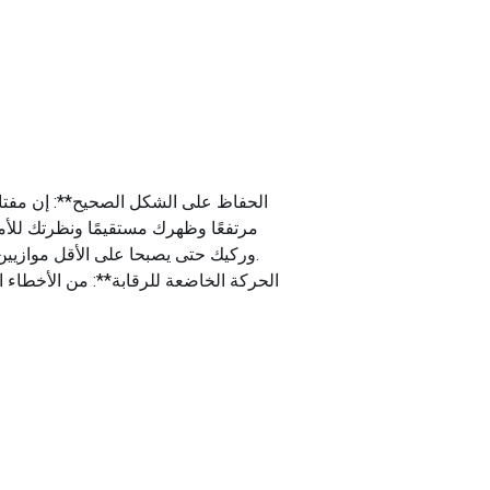
مرتفعًا وظهرك مستقيمًا ونظرتك للأ
وركيك حتى يصبحا على الأقل موازيين لركبتيك. تجنب الميل إلى الأمام أو ترك ركبتيك تمتد إلى ما بعد أصابع قدميك، لأن ذلك قد يؤدي إلى الإصابة.