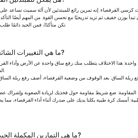
ث كرسي القرفصاء. إنه تمرين رائع للمبتدئين لأن آلة سميث تساعد على
تبدأ بوزن خفيف ثم تزيد تدريجيًا مع تحسن القوة. من المهم أيضًا التأك
تكن متأكدًا، فمن الجيد دائمًا طلب التوجيه من أحد متخصصي اللياقة البدنية.
?
ما هي التغييرات الشائعة
دة: هذا الاختلاف يتطلب منك رفع ساق واحدة عن الأرض وأداء القرف
الصعوبة ويستهدف التوازن والاستقرار.
بلة الساق: بعد الوقوف من وضعية القرفصاء، أضف رفع ربلة الساق
: أمسك كرة طبية بكلتا يديك على صدرك أثناء أداء القرفصاء، مما يضي
?
ما هي التمارين المكملة الجيدة