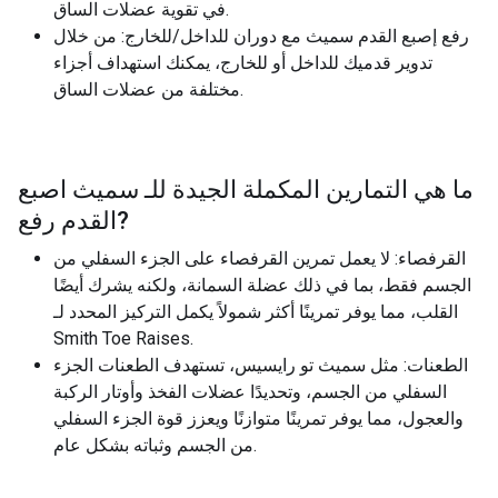
في تقوية عضلات الساق.
رفع إصبع القدم سميث مع دوران للداخل/للخارج: من خلال
تدوير قدميك للداخل أو للخارج، يمكنك استهداف أجزاء
مختلفة من عضلات الساق.
ما هي التمارين المكملة الجيدة للـ
سميث اصبع
?
القدم رفع
القرفصاء: لا يعمل تمرين القرفصاء على الجزء السفلي من
الجسم فقط، بما في ذلك عضلة السمانة، ولكنه يشرك أيضًا
القلب، مما يوفر تمرينًا أكثر شمولاً يكمل التركيز المحدد لـ
Smith Toe Raises.
الطعنات: مثل سميث تو رايسيس، تستهدف الطعنات الجزء
السفلي من الجسم، وتحديدًا عضلات الفخذ وأوتار الركبة
والعجول، مما يوفر تمرينًا متوازنًا ويعزز قوة الجزء السفلي
من الجسم وثباته بشكل عام.