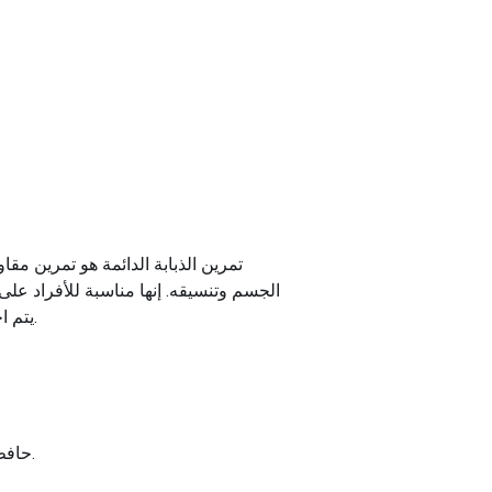
تمرين الذبابة الدائمة هو تمرين مق
الجسم وتنسيقه. إنها مناسبة للأفراد على 
يتم اختيار هذا التمرين لقدرته على تحسين وضعية الجسم وتعزيز الأداء البدني والمساهمة في روتين لياقة بدنية شامل.
حافظ على استقامة ظهرك وثني مرفقيك قليلًا، ثم ارفع الدمبل ببطء إلى الجانبين حتى يصبح في مستوى كتفيك.