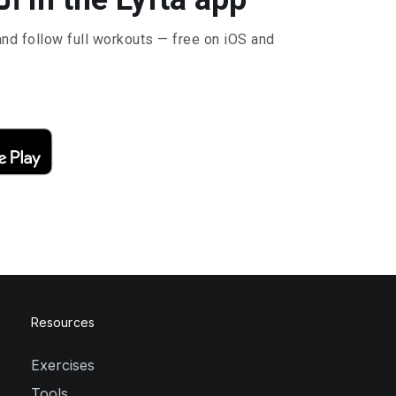
and follow full workouts — free on iOS and
Resources
Exercises
Tools