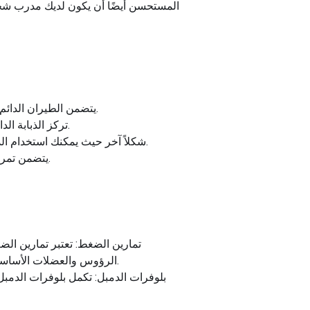
المستحسن أيضًا أن يكون لديك مدرب شخصي
يتضمن الطيران الدائم لفرقة المقاومة استخدام شريط مقاومة، مما يجعل من السهل ضبط مستوى الصعوبة وفقًا لقوتك ولياقتك.
تركز الذبابة الدائمة ذات الذراع الواحدة على جانب واحد في كل مرة، مما يعزز التوازن والتنسيق أثناء تمرين عضلات الصدر.
يعد Dumbbell Standing Fly شكلاً آخر حيث يمكنك استخدام الدمبل بدلاً من الكابلات، مما يوفر نوعًا مختلفًا من المقاومة ومشاركة العضلات.
يتضمن تمرين "الذبابة الدائمة مع الالتواء" التفافًا في نهاية الحركة، ولا يشغل صدرك فحسب، بل أيضًا عضلاتك الأساسية.
تمارين الضغط: تعتبر تمارين الضغ
الرؤوس والعضلات الأساسية، مما يزيد من قوة الجزء العلوي من الجسم وثباته، وهو أمر بالغ الأهمية لأداء الذبابة الواقفة. بشكل صحيح.
بلوفرات الدمبل: تكمل بلوفرات الدمبل