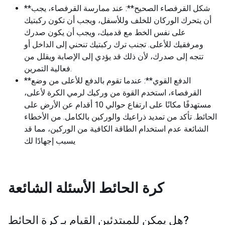
**شكل القرفصاء الصحيح**: عند ممارسة القرفصاء، يجب
أن يتحرك الوركان للخلف وللأسفل، ويجب أن تكون ركبتيك
على نفس الخط مع قدميك، ويجب أن يكون صدرك
ومرفقيك للأعلى. تجنب ترك ركبتيك تنحني إلى الداخل أو
تتجه إلى صدرك، لأن ذلك قد يؤدي إلى الإصابة ويقلل من
فعالية التمرين.
**الدفع القوي**: عندما تقوم بالدفع للأعلى من وضع
القرفصاء، استخدم القوة من وركيك لرمي الكرة لأعلى،
مستهدفًا مكانًا على ارتفاع حوالي 10 أقدام عن الأرض على
الحائط. تأكد من تمديد ذراعيك والوركين بالكامل. من الأخطاء
الشائعة عدم استخدام الطاقة الكافية من الوركين، مما قد
يسبب إجهادًا لك
كرة الحائط
الأسئلة الشائعة
?
هل يمكن للمبتدئين القيام بـ
كرة الحائط