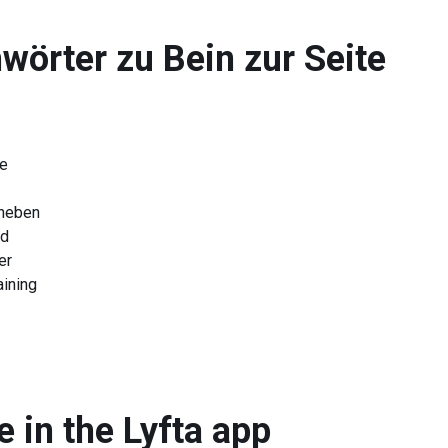
wörter zu
Bein zur Seite
ne
nheben
nd
er
aining
e in the Lyfta app