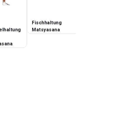
Fischhaltung
Spreizen Sie das
elhaltung
Matsyasana
Bein nach vorne 
falten Sie Upavis
asana
Konasana